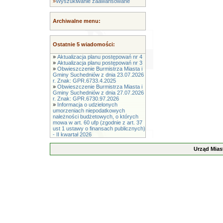
»
Wyszukiwanie zaawansowane
Archiwalne menu:
Ostatnie 5 wiadomości:
»
Aktualizacja planu postępowań nr 4
»
Aktualizacja planu postępowań nr 3
»
Obwieszczenie Burmistrza Miasta i
Gminy Suchedniów z dnia 23.07.2026
r. Znak: GPR.6733.4.2025
»
Obwieszczenie Burmistrza Miasta i
Gminy Suchedniów z dnia 27.07.2026
r. Znak: GPR.6730.97.2026
»
Informacja o udzielonych
umorzeniach niepodatkowych
należności budżetowych, o których
mowa w art. 60 ufp (zgodnie z art. 37
ust 1 ustawy o finansach publicznych)
- II kwartał 2026
Urząd Mias