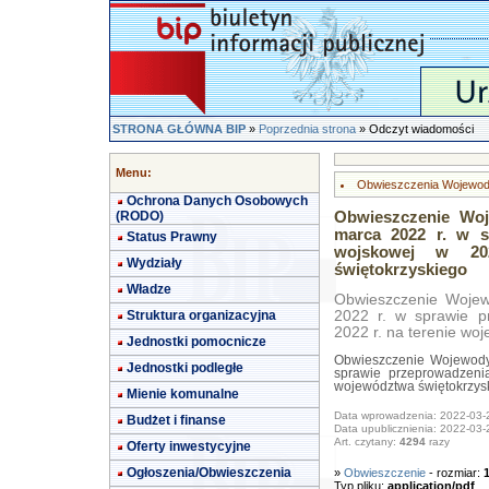
STRONA GŁÓWNA BIP
»
Poprzednia strona
» Odczyt wiadomości
Menu:
Obwieszczenia Wojewod
Ochrona Danych Osobowych
(RODO)
Obwieszczenie Woj
marca 2022 r. w sp
Status Prawny
wojskowej w 20
Wydziały
świętokrzyskiego
Władze
Obwieszczenie Wojew
Struktura organizacyjna
2022 r. w sprawie pr
2022 r. na terenie wo
Jednostki pomocnicze
Obwieszczenie Wojewody
Jednostki podległe
sprawie przeprowadzenia
województwa świętokrzys
Mienie komunalne
Data wprowadzenia: 2022-03-
Budżet i finanse
Data upublicznienia: 2022-03-
Art. czytany:
4294
razy
Oferty inwestycyjne
Ogłoszenia/Obwieszczenia
»
Obwieszczenie
- rozmiar:
Typ pliku:
application/pdf