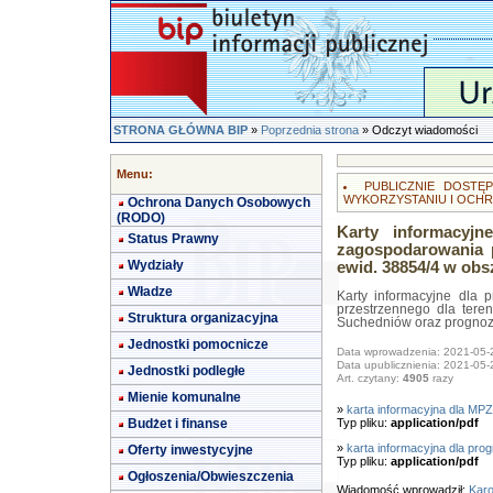
STRONA GŁÓWNA BIP
»
Poprzednia strona
» Odczyt wiadomości
Menu:
PUBLICZNIE DOST
WYKORZYSTANIU I OCHR
Ochrona Danych Osobowych
(RODO)
Karty informacyjn
Status Prawny
zagospodarowania p
Wydziały
ewid. 38854/4 w ob
Władze
Karty informacyjne dla 
przestrzennego dla tere
Struktura organizacyjna
Suchedniów oraz prognoz
Jednostki pomocnicze
Data wprowadzenia: 2021-05-
Data upublicznienia: 2021-05-
Jednostki podległe
Art. czytany:
4905
razy
Mienie komunalne
»
karta informacyjna dla MP
Budżet i finanse
Typ pliku:
application/pdf
»
karta informacyjna dla pr
Oferty inwestycyjne
Typ pliku:
application/pdf
Ogłoszenia/Obwieszczenia
Wiadomość wprowadził:
Karo