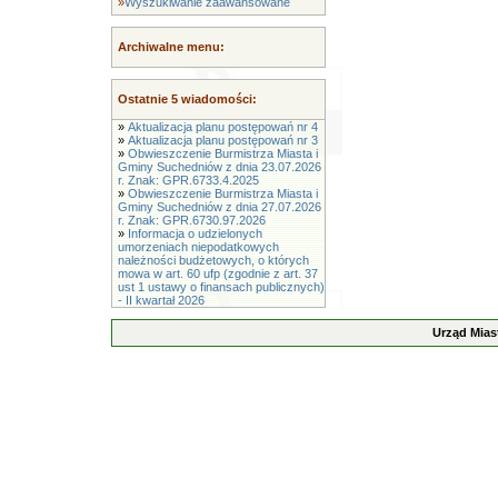
»
Wyszukiwanie zaawansowane
Archiwalne menu:
Ostatnie 5 wiadomości:
»
Aktualizacja planu postępowań nr 4
»
Aktualizacja planu postępowań nr 3
»
Obwieszczenie Burmistrza Miasta i
Gminy Suchedniów z dnia 23.07.2026
r. Znak: GPR.6733.4.2025
»
Obwieszczenie Burmistrza Miasta i
Gminy Suchedniów z dnia 27.07.2026
r. Znak: GPR.6730.97.2026
»
Informacja o udzielonych
umorzeniach niepodatkowych
należności budżetowych, o których
mowa w art. 60 ufp (zgodnie z art. 37
ust 1 ustawy o finansach publicznych)
- II kwartał 2026
Urząd Mias