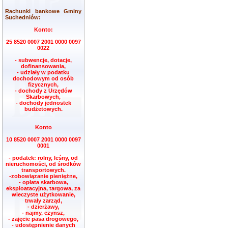
Rachunki bankowe Gminy
Suchedniów:
Konto:
25 8520 0007 2001 0000 0097
0022
- subwencje, dotacje,
dofinansowania,
- udziały w podatku
dochodowym od osób
fizycznych,
- dochody z Urzędów
Skarbowych,
- dochody jednostek
budżetowych.
Konto
10 8520 0007 2001 0000 0097
0001
- podatek: rolny, leśny, od
nieruchomości, od środków
transportowych.
-zobowiązanie pieniężne,
- opłata skarbowa,
eksploatacyjna, targowa, za
wieczyste użytkowanie,
trwały zarząd,
- dzierżawy,
- najmy, czynsz,
- zajęcie pasa drogowego,
- udostępnienie danych