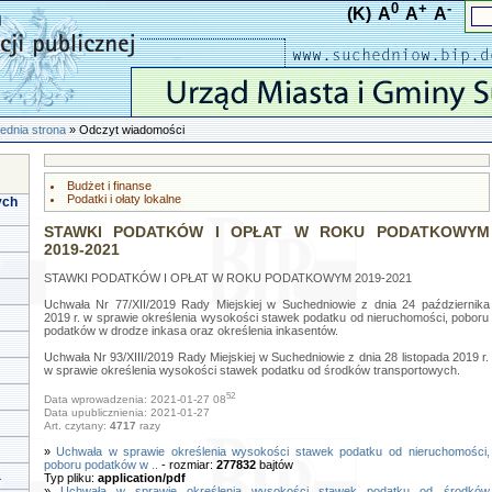
0
+
-
(K)
A
A
A
ednia strona
» Odczyt wiadomości
Budżet i finanse
Podatki i ołaty lokalne
ych
STAWKI PODATKÓW I OPŁAT W ROKU PODATKOWYM
2019-2021
STAWKI PODATKÓW I OPŁAT W ROKU PODATKOWYM 2019-2021
Uchwała Nr 77/XII/2019 Rady Miejskiej w Suchedniowie z dnia 24 października
2019 r. w sprawie określenia wysokości stawek podatku od nieruchomości, poboru
podatków w drodze inkasa oraz określenia inkasentów.
Uchwała Nr 93/XIII/2019 Rady Miejskiej w Suchedniowie z dnia 28 listopada 2019 r.
w sprawie określenia wysokości stawek podatku od środków transportowych.
52
Data wprowadzenia: 2021-01-27 08
Data upublicznienia: 2021-01-27
Art. czytany:
4717
razy
»
Uchwała w sprawie określenia wysokości stawek podatku od nieruchomości,
poboru podatków w ..
- rozmiar:
277832
bajtów
a
Typ pliku:
application/pdf
»
Uchwała w sprawie określenia wysokości stawek podatku od środków