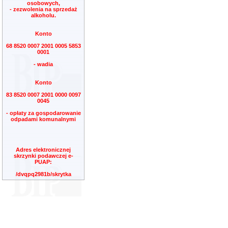
osobowych,
- zezwolenia na sprzedaż
alkoholu.
Konto
68 8520 0007 2001 0005 5853
0001
- wadia
Konto
83 8520 0007 2001 0000 0097
0045
- opłaty za gospodarowanie
odpadami komunalnymi
Adres elektronicznej
skrzynki podawczej e-
PUAP:
/dvqpq2981b/skrytka