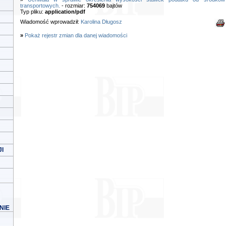
transportowych.
- rozmiar:
754069
bajtów
Typ pliku:
application/pdf
Wiadomość wprowadził:
Karolina Długosz
»
Pokaż rejestr zmian dla danej wiadomości
I
NIE