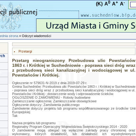
0
+
-
(K)
A
A
A
ednia strona
» Odczyt wiadomości
Przetargi
ych
Przetarg nieograniczony Przebudowa ulic Powstańców
1863 r. i Krótkiej w Suchedniowie - poprawa sieci dróg wraz
z przebudową sieci kanalizacyjnej i wodociągowej w ul.
Powstańców i Krótkiej.
Ogłoszenie nr 579631-N-2019 z dnia 2019-07-29 r.
Gmina Suchedniów: Przebudowa ulic Powstańców 1863 r. i Krótkiej w Suchedniowie
- poprawa sieci dróg wraz z przebudową sieci kanalizacyjnej i wodociągowej w ul.
Powstańców i Krótkiej - dostarczenie wody i odprowadzenie ścieków.
OGŁOSZENIE O ZAMÓWIENIU - Roboty budowlane
Zamieszczanie ogłoszenia: Zamieszczanie obowiązkowe
Ogłoszenie dotyczy: Zamówienia publicznego
Zamówienie dotyczy projektu lub programu współfinansowanego ze środków Unii
Europejskiej
Tak
Nazwa projektu lub programu
Regionalny Program Operacyjny Województwa Świętokrzyskiego 2014 - 2020
O zamówienie mogą ubiegać się wyłącznie zakłady pracy chronionej oraz
a
wykonawcy, których działalność, lub działalność ich wyodrębnionych