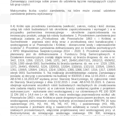
Zamawiający zastrzega sobie prawo do udzielenia łącznie następujących części
lub grup części:
Maksymalna liczba części zamówienia, na które może zostać udzielone
zamówienie jednemu wykonawcy:
II.4) Krótki opis przedmiotu zamówienia (wielkość, zakres, rodzaj i ilość dostaw, usług lub robót budowlanych lub określenie zapotrzebowania i wymagań ) a w przypadku partnerstwa innowacyjnego - określenie zapotrzebowania na innowacyjny produkt, usługę lub roboty budowlane: 1. Przedmiotem zamówienia jest realizacja zadania pn.:„Przebudowa ulic Powstańców 1863 r. i Krótkiej w Suchedniowie - poprawa sieci dróg wraz z przebudową sieci kanalizacyjnej i wodociągowej w ul. Powstańców i Krótkiej - dostarczenie wody i odprowadzenie ścieków” 2. Przedmiot zamówienia dofinansowany jest ze środków pochodzących z RPO Województwa Świętokrzyskiego 2014 – 2020. 3. Przedmiot zamówienia planowany jest do dofinansowania z Funduszu Dróg Samorządowych. 4. Działaniem inwestycyjnym zostały objęte tereny: a) branża drogowa: dz. ew. o nr: 34/2, 1319, 1359, 1321/3, 1349, 1371, 34/7, 2649/1,6567/101, 2652/13, 6506/52, 5226, 1300 obręb 0001 Suchedniów, b) branża sanitarna: dz. ew. o nr: 1319, 1359, 1371, 2649/1, 6506/52, 5226, 1320/15, 1320/4, 1320/10, 1321/10, 1335/6, 1306/3, 1351, 1306/5, 1358/4, 1361/1, 1314/, 1363/1, 1365, 1366, 1367, 1316, 1317, 1305/5 obręb 0001 Suchedniów. 5. Na realizację przedmiotowego zadania Zamawiający posiada: a) decyzję o pozwoleniu na budowę nr 43/2015 z dnia 12.03.2015 r. znak: AB.6740.1.16.2015.KP wydaną przez Starostę Skarżyskiego, b) zgłoszenie robót do Starosty Skarżyskiego z dnia 13.02.2015 r. znak: AB.6743.33.2015. 6. Zakres obejmuje wykonanie wszelkich robót budowlanych niezbędnych do zrealizowania w/w zadania między innymi: a) w zakresie branży sanitarnej zgodnie z projektem wykonawczym: - wykonanie sieci wodociągowej z rur ciśnieniowych PE 100 SDR 11 DN 160 x 14,6 mm L= ok. 880 m, trasa wodociągu poprowadzona wzdłuż ulic Powstańców 1863 r. oraz Krótkiej w pasie drogowym poza pasem jezdnym, na sieci wodociągowej zamontowane zostaną hydranty przeciwpożarowe Ø80 PN 16 typu nadziemnego (H1, H2, H4, H5, H6, H7, H9,), i podziemnego (H3, H8), skrzyżowania z jezdniami dróg o nawierzchni asfaltowej w rurach ochronnych stalowych przewiertowych, włączenie projektowanej sieci wodociągowej przy ul. Bodzentyńskiej do istniejącego wodociągu stalowego DN 300, istniejącą przebudowywaną sieć po zakończeniu zadania należy w miejscu włączenia przy ul. Bodzentyńskiej trwale odciąć i zaślepić, - połączenie projektowanego wodociągu w ul. Krótkiej z istniejącym wodociągiem żeliwnym DN 200 w ul. Mickiewicza, - oznakowanie wodociągu i uzbrojenia, - wykonanie próby szczelności, - wykonanie płukania wodociągu, - wykonanie przyłączy wodociągowych - w ramach zadania przewiduje się przepięcie wszystkich istniejących przyłączy wodociągowych do projektowanej sieci wodociągowej od granic poszczególnych posesji. Wszystkie odcinki przyłączy stalowych i żeliwnych w pasie drogowym należy wymienić na nowe z PE 100 SDR 11 DN (40 x 3,7 mm - 63 x 5,8 mm), w dz. nr ewid. 1349 projektowany odcinek przyłącza wody wymienić na nowy z rur PE 100 SDR 11 z zachowaniem istniejącej średnicy, - w ramach zadania należy wykonać również przyłącza wodociągowe do działek nieuzbrojonych zakończone studniami wodomierzowymi włazowymi z betonowych elementów prefabrykowanych z wodoszczelnego betonu wibracyjnego klasy nie niższej niż B - 45 z komora roboczą w kształcie koła w przekroju poprzecznych o średnicach wewnętrznych 1200 mm - 12 szt., do pozostałych działek nieuzbrojonych zgodnie z dokumentacją przyłącza wody należy zakończyć w pasie drogowym i zaślepić korkiem elektrooporowym, - wykonanie kanalizacji sanitarnej z rur PP-b 315 x 12 SN 8 o długości ok. 880 mb, odcinek z początkiem w ul. Powstańców przy ul. Warszawskiej, dopuszcza się zastosowanie rur litych PP obustronnie gładkich, końcowy odcinek przy ul. Bodzentyńskiej na działce 6506/52, a także wymiana kanału sanitarnego w ul. Krótkiej, studzienki kanalizacyjne kinetowe o średnicy DN 1200, - wykonanie przyłączy kanalizacji sanitarnej do działek uzbrojonych i nieuzbrojonych z rur PP-b DN 160 SN8 zgodnie z dokumentacją projektową, opcjonalnie dopuszcza się rury lite PP, obustronnie gładkie z wysoką sztywnością obwodową nie mniejszą niż SN 8, - wykonanie próby szczelności uzbrojenia KS, przyłączy i studni rewizyjnych na eksfiltrację, a także wykonanie kamerowania całego odcinka kanalizacji sanitarnej, b) w zakresie branży drogowej zgodnie z projektem wykonawczym oraz projektem zamiennym stałej organizacji ruchu: - rozbiórka istniejącej drogi oraz chodnika wraz z przekazaniem materiałów pochodzących z rozbiórki Zamawiającemu, - podstawowe parametry projektowanej drogi - szerokość jezdni ul. Powstańców - 6,00, obustronny chodnik o szerokości od 2,0 do 4,5 m, długość odcinka - 712 metrów, na odcinku od ul. E. Peck do ul. Bodzentyńskiej (ok. 350 m) północny pas ruchu będzie przeznaczony pod pas postojowy, a organizacja ruchu na tym odcinku będzie jednokierunkowa - zgodnie z projektem zamiennym stałej organizacji ruchu, - odcinek ul. Krótkiej zaprojektowano o szerokości 5,0 m z obustronnymi chodnikami o szerokości 2,0 m o długości 133,00 m. - wykonanie lewoskrętu z ul. Kieleckiej o długości 80,0 m i szerokości 3,0 m w miejscu istniejącego pasa rozdziału, istniejący pas rozdziału z kostki betonowej na długości lewoskrętu zostanie rozebrany, - wykonanie zjazdów do posesji oraz miejsc postojowych dla samochodów osobowych, - mała architektura - przy przystankach autobusowych zostaną ustawione wiaty autobusowe o wym. 3,35 x 1,0 m, 5 ławek i koszy na śmieci oraz 6 szt. słupów reklamowych ozdobnych o wysokości 5,5 m. - konstrukcje nawierzchni: • odcinek od ul. Kieleckiej do ul. Fabrycznej oraz lewoskręt z ul. Kieleckiej kategoria KR 3 - podbudowa pomocnicza z kruszywa łamanego 0/31,5 mm stab. mechanicznie - 20 cm, podbudowa zasadnicza z betonu asfaltowego - gr. 7 cm, warstwa wiążąca z betonu asfaltowego - gr. 7 cm, warstwa ścieralna z betonu asfaltowego - gr. 4 cm, razem grubość konstrukcji 38 cm, • pozostałe odcinki dróg o ruchu KR 2 - podbudowa pomocnicza z kruszywa łamanego 0/31,5 mm stab. - mechanicznie - gr. 20 cm, podbudowa zasadnicza z betonu asfaltowego - gr. 8 cm, warstwa ścieralna betonu asfaltowego - gr. 4 cm, razem grubość konstrukcji 31 cm, • konstrukcja nr 2 chodnika - kruszywo łamane 0/31,5 mm stabilizowane mechanicznie - gr. 20 cm, podsypka grysowa 2 - 8 mm - gr. 3 cm, kostka betonowa (kolor szary) gr. 8 cm, razem grubość konstrukcji 26 cm, • konstrukcja nr 3 - miejsca postojowe i zjazdy - kruszywo łamane 0/31,5 mm stabilizowane mechanicznie - gr. 20 cm, podsypka grysowa 2-8 mm - gr. 3 cm, kostka betonowa (kolor szary m-ca postojowe, kolor czerwony zjazdy) - gr. 8 cm - razem grubość konstrukcji - 31 cm, • konstrukcji nr 4 - zabruk kostką granitową - kruszywo łamane 0/63 mm stabilizowane mechanicznie - gr. 15 cm, podsypka cementowo - piaskowa gr. 3,0 cm, warstwa ścieralna z kostki kamiennej 15/17 (kolor szary) z zaspoinowaniem szczelin rozbieralną mieszanką kruszywa mineralnego i bezrozpuszczalnikowej żywicy epoksydowej gr. 15 cm., razem grubość konstrukcji 33 cm. • bilans powierzchni - powierzchnia z kostki betonowej - 3415 m2, powierzchnia nawierzchni asfaltowej - 4760 m2, powierzchnia zjazdów z kostki betonowej 1080 m2, powierzchnia miejsc postojowych z kostki betonowej - 1320 m2, powierzchnia zabruku kostki granitowej - 60 m2, - wykonanie oznakowania poziomego i pionowego zgodnie z projektem zamiennym stałej organizacji ruchu, - wykonanie odwodnienia zgodnie z projektem architektoniczno - budowlanym oraz projektem wykonawczym tj.: • kanał deszczowy przejmujący wody napływowe na odcinku ulicy Powstańców 1863 r. od ul. Kieleckiej do rejonu ulicy Spokojnej z rur PEHD Ø (200 - 350) mm oraz z terenów przyległych. Odbiornikiem tych wód będzie istniejący kolektor deszczowy Ø1000 przebiegający przez ulicę Powstańców 1863 r. przy ul. Fabrycznej, • kanał deszczowy przejmujący wody napływowe z pozostałej części ulicy Powstańców 1863 r., ul. Krótkiej oraz terenów przyległych z rur PEHD Ø (200 - 500) mm. Odbiornikiem tych wód będzie istniejący kolektor deszczowy Ø1200 przebiegający przez działkę nr ewid. 6506/52. - wykonanie przekładki sieci gazowej zgodnie z projektem architektoniczno - budowlanym oraz projektem wykonawczym tj.: • przekładka sieci gazowej średniego ciśnienia (maksymalne ciśnienie robocze do 0,5 MPa) z rur polietylenowych dn90 PE100 SDR11 o długości L=166 m, wraz z przepięciem czterech przyłączy gazowych - dostosowanie istniejącej sieci elektroenergetycznej kolidującej z projektowanym zagospodarowaniem terenu do nowego układu komunikacyjnego zgodnie z projektem budowlanym w zakresie: • linia napowietrzna nn zasilana ze stacji 'Kielecka' - demontaż linii napowietrznej na odcinku pomiędzy słupami nr 4 i 4/2 - 30 m, demontaż ulicznej oprawy oświetleniowej z zabezpieczeniem - 1 kpl, demontaż stalowego wysięgnika, demontaż słupa nr 4/1, projektowana sieć - montaż słupa nr 4/1, montaż istn. stalowego wysięgnika, montaż istn. przewodów linii napowietrznej na odcinku pomiędzy słupami nr 4 i 4/1 - 30 m, montaż i podłączenie istn. ulicznej oprawy oświetleniowej z zabezpieczeniem, • linia napowietrzna nn zasilana ze stacji 'Spokojna' - demontaż dwutorowej linii napowietrznej na odcinku pomiędzy słupami nr 3 i 8 - 164 m, demontaż linii napowietrznej na odcinku pomiędzy słupami nr 8 i 10 - 59 m, demontaż linii napowietrznej na odcinku pomiędzy słupami nr 8 i 8/1 - 30 m, demontaż linii napowietrznej na odcinku pomiędzy słupami nr 11 i 14 - 101 m, demontaż ulicznych opraw oświetleniowych z zabezpieczeniem - 8 kpl, demontaż stalowych wysięgników - 8 szt., demontaż przyłączy energetycznych napowietrznych 1 fazowych - 12 kpl., demontaż przyłączy energetycznych napowietrznych 3 - fazowych - 11 kpl, demontaż słupów nr 4, 5, 6 ,7 i 12 - 5 kpl., demontaż słupa nr 8 - 1 kpl., demontaż słupa nr 9 - 1 kpl, demontaż słupa nr 13 - 1 kpl., projektowana sieć: montaż w nowej lokalizacji słupów 8, 9, 13, montaż istn. stalowych wysięgników - 8 kpl. montaż istniejących przewodów dwutorowej linii napowietrznej na odcinku