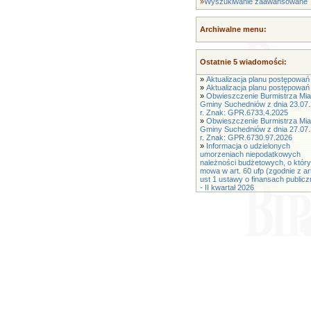
»
Wyszukiwanie zaawansowane
Archiwalne menu:
Ostatnie 5 wiadomości:
»
Aktualizacja planu postępowań 
»
Aktualizacja planu postępowań 
»
Obwieszczenie Burmistrza Mias
Gminy Suchedniów z dnia 23.07
r. Znak: GPR.6733.4.2025
»
Obwieszczenie Burmistrza Mias
Gminy Suchedniów z dnia 27.07
r. Znak: GPR.6730.97.2026
»
Informacja o udzielonych
umorzeniach niepodatkowych
należności budżetowych, o któr
mowa w art. 60 ufp (zgodnie z ar
ust 1 ustawy o finansach public
- II kwartał 2026