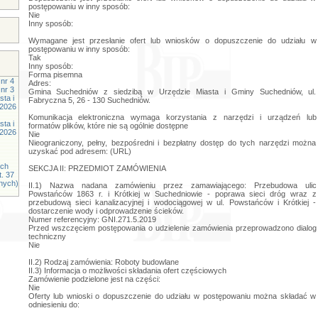
postępowaniu w inny sposób:
Nie
Inny sposób:
Wymagane jest przesłanie ofert lub wniosków o dopuszczenie do udziału w
postępowaniu w inny sposób:
Tak
Inny sposób:
Forma pisemna
nr 4
Adres:
nr 3
Gmina Suchedniów z siedzibą w Urzędzie Miasta i Gminy Suchedniów, ul.
ta i
Fabryczna 5, 26 - 130 Suchedniów.
.2026
Komunikacja elektroniczna wymaga korzystania z narzędzi i urządzeń lub
ta i
formatów plików, które nie są ogólnie dostępne
.2026
Nie
Nieograniczony, pełny, bezpośredni i bezpłatny dostęp do tych narzędzi można
uzyskać pod adresem: (URL)
ych
SEKCJA II: PRZEDMIOT ZAMÓWIENIA
t. 37
znych)
II.1) Nazwa nadana zamówieniu przez zamawiającego: Przebudowa ulic
Powstańców 1863 r. i Krótkiej w Suchedniowie - poprawa sieci dróg wraz z
przebudową sieci kanalizacyjnej i wodociągowej w ul. Powstańców i Krótkiej -
dostarczenie wody i odprowadzenie ścieków.
Numer referencyjny: GNI.271.5.2019
Przed wszczęciem postępowania o udzielenie zamówienia przeprowadzono dialog
techniczny
Nie
II.2) Rodzaj zamówienia: Roboty budowlane
II.3) Informacja o możliwości składania ofert częściowych
Zamówienie podzielone jest na części:
Nie
Oferty lub wnioski o dopuszczenie do udziału w postępowaniu można składać w
odniesieniu do: