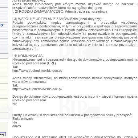
Adres profilu nabywcy:
Adres strony internetowej pod którym można uzyskać dostęp do narzędzi i
urządzeń lub formatów plików, które nie są ogólnie dostępne
I. 2) RODZAJ ZAMAWIAJĄCEGO: Administracja samorządowa
I.3) WSPÓLNE UDZIELANIE ZAMÓWIENIA (jeżeli dotyczy):
Podział obowiązków między zamawiającymi w przypadku wspólnego
ny
przeprowadzania postępowania, w tym w przypadku wspólnego przeprowadzania
postępowania z zamawiającymi z innych państw członkowskich Unii Europejskiej
(który z zamawiających jest odpowiedzialny za przeprowadzenie postępowania,
czy i w jakim zakresie za przeprowadzenie postępowania odpowiadają pozostali
zamawiający, czy zamówienie będzie udzielane przez każdego z zamawiających
indywidualnie, czy zamówienie zostanie udzielone w imieniu i na rzecz pozostałych
zamawiających):
I.4) KOMUNIKACJA:
Nieograniczony, pełny i bezpośredni dostęp do dokumentów z postępowania można
uzyskać pod adresem (URL)
Tak
http://www.suchedniow.bip.doc.pl/
Adres strony internetowej, na której zamieszczona będzie specyfikacja istotnych
warunków zamówienia
Tak
http://www.suchedniow.bip.doc.pl/
Dostęp do dokumentów z postępowania jest ograniczony - więcej informacji można
uzyskać pod adresem
Nie
Oferty lub wnioski o dopuszczenie do udziału w postępowaniu należy przesyłać:
Elektronicznie
Nie
adres
Dopuszczone jest przesłanie ofert lub wniosków o dopuszczenie do udziału w