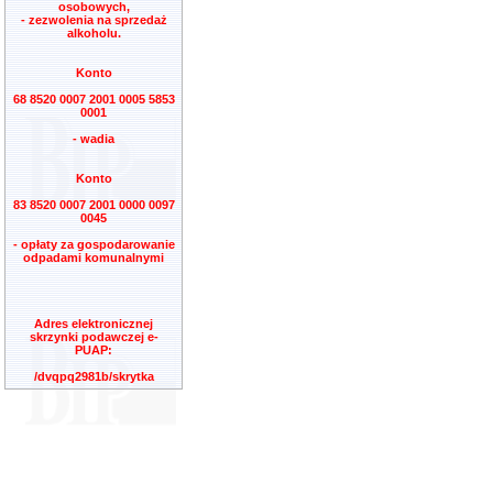
osobowych,
- zezwolenia na sprzedaż
alkoholu.
Konto
68 8520 0007 2001 0005 5853
0001
- wadia
Konto
83 8520 0007 2001 0000 0097
0045
- opłaty za gospodarowanie
odpadami komunalnymi
Adres elektronicznej
skrzynki podawczej e-
PUAP:
/dvqpq2981b/skrytka