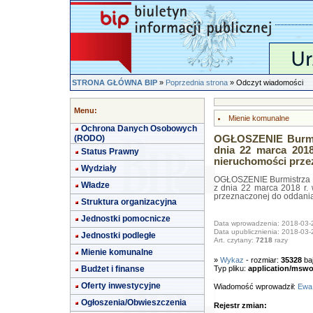
STRONA GŁÓWNA BIP
»
Poprzednia strona
» Odczyt wiadomości
Menu:
Mienie komunalne
Ochrona Danych Osobowych
(RODO)
OGŁOSZENIE Burmis
dnia 22 marca 201
Status Prawny
nieruchomości prze
Wydziały
OGŁOSZENIE Burmistrza 
Władze
z dnia 22 marca 2018 r.
przeznaczonej do oddani
Struktura organizacyjna
Jednostki pomocnicze
Data wprowadzenia: 2018-03-
Data upublicznienia: 2018-03-
Jednostki podległe
Art. czytany:
7218
razy
Mienie komunalne
»
Wykaz
- rozmiar:
35328
ba
Budżet i finanse
Typ pliku:
application/mswo
Oferty inwestycyjne
Wiadomość wprowadził:
Ewa
Ogłoszenia/Obwieszczenia
Rejestr zmian: