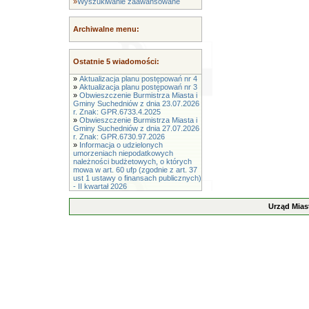
»
Wyszukiwanie zaawansowane
Archiwalne menu:
Ostatnie 5 wiadomości:
»
Aktualizacja planu postępowań nr 4
»
Aktualizacja planu postępowań nr 3
»
Obwieszczenie Burmistrza Miasta i
Gminy Suchedniów z dnia 23.07.2026
r. Znak: GPR.6733.4.2025
»
Obwieszczenie Burmistrza Miasta i
Gminy Suchedniów z dnia 27.07.2026
r. Znak: GPR.6730.97.2026
»
Informacja o udzielonych
umorzeniach niepodatkowych
należności budżetowych, o których
mowa w art. 60 ufp (zgodnie z art. 37
ust 1 ustawy o finansach publicznych)
- II kwartał 2026
Urząd Mias