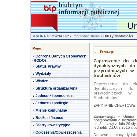
STRONA GŁÓWNA BIP
»
Poprzednia strona
» Odczyt wiadomości
Menu:
Przetargi
Ochrona Danych Osobowych
(RODO)
Zaproszenie do z
dydaktycznych do
Status Prawny
przyrodniczych w
Wydziały
Suchedniów
Władze
Zaproszenie do z
Struktura organizacyjna
dydaktycznych do
przyrodniczych w
Jednostki pomocnicze
Suchedniów
Jednostki podległe
ZAPYTANIE OFERTOWE
Mienie komunalne
Zamawiający – Gmina S
Budżet i finanse
postępowaniu o udzielen
pkt 8 ustawy z dnia 29 st
Oferty inwestycyjne
jednolity Dz.U. z 2015 r. 
Ogłoszenia/Obwieszczenia
Dostawę pomocy dydakty