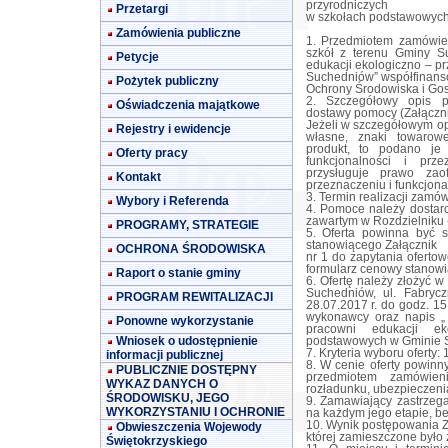
przyrodniczych
Przetargi
w szkołach podstawowyc
Zamówienia publiczne
1. Przedmiotem zamówie
szkół z terenu Gminy S
Petycje
edukacji ekologiczno – p
Suchedniów” współfinan
Pożytek publiczny
Ochrony Środowiska i Gos
2. Szczegółowy opis p
Oświadczenia majątkowe
dostawy pomocy (Załącznik
Jeżeli w szczegółowym op
Rejestry i ewidencje
własne, znaki towarowe
produkt, to podano je
Oferty pracy
funkcjonalności i prz
przysługuje prawo zao
Kontakt
przeznaczeniu i funkcjonal
3. Termin realizacji zamów
Wybory i Referenda
4. Pomoce należy dostar
zawartym w Rozdzielniku (
PROGRAMY, STRATEGIE
5. Oferta powinna być 
stanowiącego Załącznik
OCHRONA ŚRODOWISKA
nr 1 do zapytania oferto
formularz cenowy stanowią
Raport o stanie gminy
6. Ofertę należy złożyć 
Suchedniów, ul. Fabry
PROGRAM REWITALIZACJI
28.07.2017 r. do godz. 1
wykonawcy oraz napis „
Ponowne wykorzystanie
pracowni edukacji ek
Wniosek o udostępnienie
podstawowych w Gminie 
7. Kryteria wyboru oferty:
informacji publicznej
8. W cenie oferty powinn
PUBLICZNIE DOSTĘPNY
przedmiotem zamówieni
WYKAZ DANYCH O
rozładunku, ubezpieczenia
ŚRODOWISKU, JEGO
9. Zamawiający zastrzeg
WYKORZYSTANIU I OCHRONIE
na każdym jego etapie, be
10. Wynik postępowania Z
Obwieszczenia Wojewody
której zamieszczone było 
Świętokrzyskiego