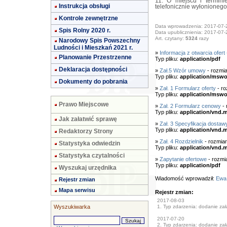
11. O miejscu i termin
Instrukcja obsługi
telefonicznie wyłonione
Kontrole zewnętrzne
Data wprowadzenia: 2017-07-
Spis Rolny 2020 r.
Data upublicznienia: 2017-07-
Art. czytany:
5324
razy
Narodowy Spis Powszechny
Ludności i Mieszkań 2021 r.
»
Informacja z otwarcia ofert
Planowanie Przestrzenne
Typ pliku:
application/pdf
Deklaracja dostępności
»
Zał.5 Wzór umowy
- rozmia
Typ pliku:
application/mswo
Dokumenty do pobrania
»
Zał. 1 Formularz oferty
- ro
Typ pliku:
application/mswo
Prawo Miejscowe
»
Zał. 2 Formularz cenowy
- 
Typ pliku:
application/vnd.m
Jak załatwić sprawę
»
Zał. 3 Specyfikacja dosta
Typ pliku:
application/vnd.m
Redaktorzy Strony
»
Zał. 4 Rozdzielnik
- rozmia
Statystyka odwiedzin
Typ pliku:
application/vnd.m
Statystyka czytalności
»
Zapytanie ofertowe
- rozmi
Typ pliku:
application/pdf
Wyszukaj urzędnika
Wiadomość wprowadził:
Ewa
Rejestr zmian
Mapa serwisu
Rejestr zmian:
2017-08-03
Wyszukiwarka
1. Typ zdarzenia: dodanie załą
2017-07-20
2. Typ zdarzenia: dodanie załą