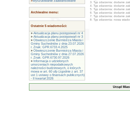
»
Wyszukiwanie zaawansowane
3. Typ zdarzenia: dodanie załą
4. Typ zdarzenia: dodanie załą
5. Typ zdarzenia: dodanie załą
Archiwalne menu:
6. Typ zdarzenia: dodanie załą
7. Typ zdarzenia: dodanie załą
8. Typ zdarzenia: nowa wiad
Ostatnie 5 wiadomości:
»
Aktualizacja planu postępowań nr 4
»
Aktualizacja planu postępowań nr 3
»
Obwieszczenie Burmistrza Miasta i
Gminy Suchedniów z dnia 23.07.2026
r. Znak: GPR.6733.4.2025
»
Obwieszczenie Burmistrza Miasta i
Gminy Suchedniów z dnia 27.07.2026
r. Znak: GPR.6730.97.2026
»
Informacja o udzielonych
umorzeniach niepodatkowych
należności budżetowych, o których
mowa w art. 60 ufp (zgodnie z art. 37
ust 1 ustawy o finansach publicznych)
- II kwartał 2026
Urząd Mias