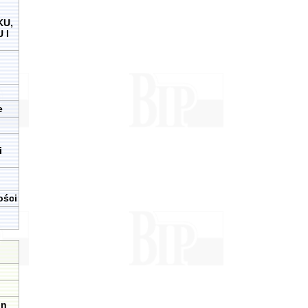
KU,
 I
e
i
ości
in