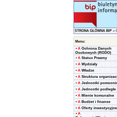
STRONA GŁÓWNA BIP
»
Menu:
A
Ochrona Danych
Osobowych (RODO)
A
Status Prawny
A
Wydziały
A
Władze
A
Struktura organizac
A
Jednostki pomocni
A
Jednostki podległe
A
Mienie komunalne
A
Budżet i finanse
A
Oferty inwestycyjne
A