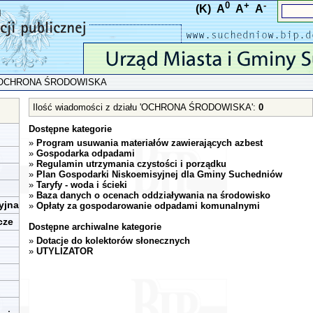
0
+
-
(K)
A
A
A
OCHRONA ŚRODOWISKA
Ilość wiadomości z działu 'OCHRONA ŚRODOWISKA':
0
Dostępne kategorie
»
Program usuwania materiałów zawierających azbest
»
Gospodarka odpadami
»
Regulamin utrzymania czystości i porządku
»
Plan Gospodarki Niskoemisyjnej dla Gminy Suchedniów
»
Taryfy - woda i ścieki
»
Baza danych o ocenach oddziaływania na środowisko
yjna
»
Opłaty za gospodarowanie odpadami komunalnymi
cze
Dostępne archiwalne kategorie
»
Dotacje do kolektorów słonecznych
»
UTYLIZATOR