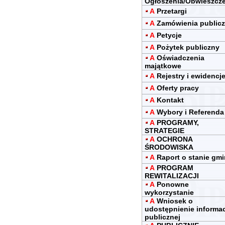
Ogłoszenia/Obwieszcz
A
Przetargi
A
Zamówienia public
A
Petycje
A
Pożytek publiczny
A
Oświadczenia
majątkowe
A
Rejestry i ewidencj
A
Oferty pracy
A
Kontakt
A
Wybory i Referenda
A
PROGRAMY,
STRATEGIE
A
OCHRONA
ŚRODOWISKA
A
Raport o stanie gm
A
PROGRAM
REWITALIZACJI
A
Ponowne
wykorzystanie
A
Wniosek o
udostępnienie informac
publicznej