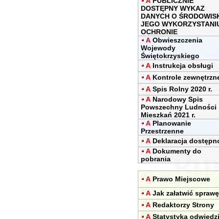
A
PUBLICZNIE
DOSTĘPNY WYKAZ
DANYCH O ŚRODOWIS
JEGO WYKORZYSTANIU
OCHRONIE
A
Obwieszczenia
Wojewody
Świętokrzyskiego
A
Instrukcja obsługi
A
Kontrole zewnętrzn
A
Spis Rolny 2020 r.
A
Narodowy Spis
Powszechny Ludności 
Mieszkań 2021 r.
A
Planowanie
Przestrzenne
A
Deklaracja dostępn
A
Dokumenty do
pobrania
A
Prawo Miejscowe
A
Jak załatwić sprawę
A
Redaktorzy Strony
A
Statystyka odwiedz