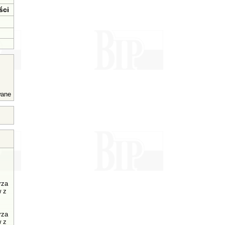
ści
wane
rza
w z
rza
w z