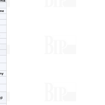
enia
zne
e
iny
ji