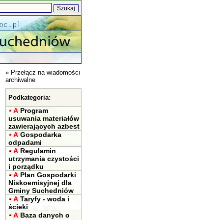
»
Przełącz na wiadomości
archiwalne
Podkategoria:
A
Program
usuwania materiałów
zawierających azbest
A
Gospodarka
odpadami
A
Regulamin
utrzymania czystości
i porządku
A
Plan Gospodarki
Niskoemisyjnej dla
Gminy Suchedniów
A
Taryfy - woda i
ścieki
A
Baza danych o