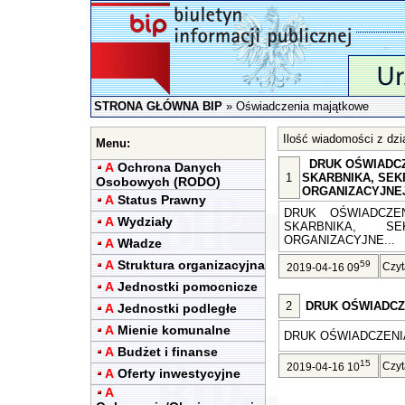
STRONA GŁÓWNA BIP
»
Oświadczenia majątkowe
Ilość wiadomości z dzi
Menu:
DRUK OŚWIADCZ
A
Ochrona Danych
1
SKARBNIKA, SEK
Osobowych (RODO)
ORGANIZACYJNE
A
Status Prawny
DRUK OŚWIADCZE
A
Wydziały
SKARBNIKA, SE
ORGANIZACYJNE...
A
Władze
A
Struktura organizacyjna
59
Czyt
2019-04-16 09
A
Jednostki pomocnicze
2
DRUK OŚWIADCZ
A
Jednostki podległe
A
Mienie komunalne
DRUK OŚWIADCZENI
A
Budżet i finanse
15
Czyt
2019-04-16 10
A
Oferty inwestycyjne
A