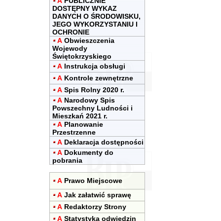
A
PUBLICZNIE
DOSTĘPNY WYKAZ
DANYCH O ŚRODOWISKU,
JEGO WYKORZYSTANIU I
OCHRONIE
A
Obwieszczenia
Wojewody
Świętokrzyskiego
A
Instrukcja obsługi
A
Kontrole zewnętrzne
A
Spis Rolny 2020 r.
A
Narodowy Spis
Powszechny Ludności i
Mieszkań 2021 r.
A
Planowanie
Przestrzenne
A
Deklaracja dostępności
A
Dokumenty do
pobrania
A
Prawo Miejscowe
A
Jak załatwić sprawę
A
Redaktorzy Strony
A
Statystyka odwiedzin