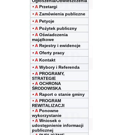
Ogłoszenia/Obwieszczenia
A
Przetargi
A
Zamówienia publiczne
A
Petycje
A
Pożytek publiczny
A
Oświadczenia
majątkowe
A
Rejestry i ewidencje
A
Oferty pracy
A
Kontakt
A
Wybory i Referenda
A
PROGRAMY,
STRATEGIE
A
OCHRONA
ŚRODOWISKA
A
Raport o stanie gminy
A
PROGRAM
REWITALIZACJI
A
Ponowne
wykorzystanie
A
Wniosek o
udostępnienie informacji
publicznej