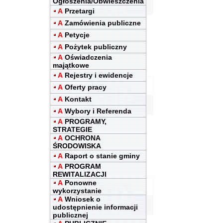
Ogłoszenia/Obwieszczenia
A
Przetargi
A
Zamówienia publiczne
A
Petycje
A
Pożytek publiczny
A
Oświadczenia
majątkowe
A
Rejestry i ewidencje
A
Oferty pracy
A
Kontakt
A
Wybory i Referenda
A
PROGRAMY,
STRATEGIE
A
OCHRONA
ŚRODOWISKA
A
Raport o stanie gminy
A
PROGRAM
REWITALIZACJI
A
Ponowne
wykorzystanie
A
Wniosek o
udostępnienie informacji
publicznej