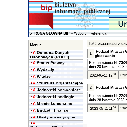
STRONA GŁÓWNA BIP
»
Wybory i Referenda
Ilość wiadomości z dzi
Menu:
Podział Miasta i
A
Ochrona Danych
1
głosowania
Osobowych (RODO)
A
Status Prawny
Postanowienie Nr 23/
dnia 28 kwietnia 2023 r
A
Wydziały
00
Czyt
2023-05-11 12
A
Władze
A
Struktura organizacyjna
2
Podział Miasta i
A
Jednostki pomocnicze
Postanowienie Nr 22/
A
Jednostki podległe
dnia 28 kwietnia 2023 r
A
Mienie komunalne
56
Czyt
2023-05-11 11
A
Budżet i finanse
A
Oferty inwestycyjne
A