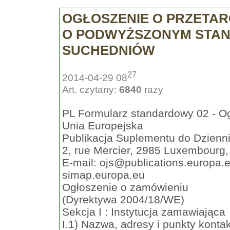
OGŁOSZENIE O PRZETAR
O PODWYŻSZONYM STAND
SUCHEDNIÓW
27
2014-04-29 08
Art. czytany:
6840
razy
PL Formularz standardowy 02 - Og
Unia Europejska
Publikacja Suplementu do Dzienn
2, rue Mercier, 2985 Luxembourg
E-mail:
ojs@publications.europa.
simap.europa.eu
Ogłoszenie o zamówieniu
(Dyrektywa 2004/18/WE)
Sekcja I : Instytucja zamawiająca
I.1) Nazwa, adresy i punkty konta