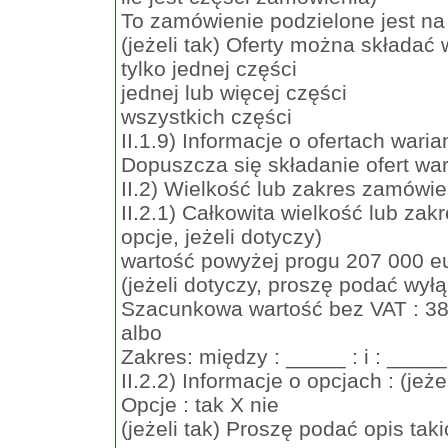
To zamówienie podzielone jest na 
(jeżeli tak) Oferty można składać
tylko jednej części
jednej lub więcej części
wszystkich części
II.1.9) Informacje o ofertach wari
Dopuszcza się składanie ofert war
II.2) Wielkość lub zakres zamówie
II.2.1) Całkowita wielkość lub zak
opcje, jeżeli dotyczy)
wartość powyżej progu 207 000 eur
(jeżeli dotyczy, proszę podać wył
Szacunkowa wartość bez VAT : 3
albo
Zakres: między : _____ : i : _____
II.2.2) Informacje o opcjach : (jeże
Opcje : tak X nie
(jeżeli tak) Proszę podać opis taki