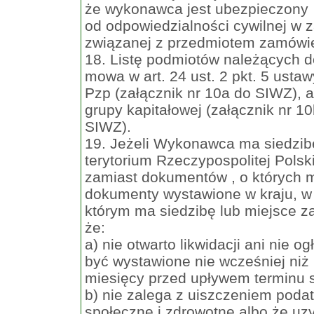
że wykonawca jest ubezpieczony
od odpowiedzialności cywilnej w z
związanej z przedmiotem zamówie
18. Listę podmiotów należących do
mowa w art. 24 ust. 2 pkt. 5 ustaw
Pzp (załącznik nr 10a do SIWZ), a
grupy kapitałowej (załącznik nr 1
SIWZ).
19. Jeżeli Wykonawca ma siedzib
terytorium Rzeczypospolitej Polski
zamiast dokumentów , o których m
dokumenty wystawione w kraju, w
którym ma siedzibę lub miejsce z
że:
a) nie otwarto likwidacji ani nie
być wystawione nie wcześniej niż
miesięcy przed upływem terminu s
b) nie zalega z uiszczeniem poda
społeczne i zdrowotne albo że uz