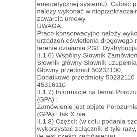
energetycznej systemu). Całość p
należy wykonać w nieprzekraczaln
zawarcia umowy.
UWAGA:
Prace konserwacyjne należy wyk
urządzeń oświetlenia drogowego 
terenie działania PGE Dystrybucj
II.1.6) Wspólny Słownik Zamówień
Słownik główny Słownik uzupełniaj
Główny przedmiot 50232100
Dodatkowe przedmioty 50232110
45316110
II.1.7) Informacje na temat Poro
(GPA) :
Zamówienie jest objęte Porozum
(GPA) : tak X nie
II.1.8) Części: (w celu podania 
wykorzystać załącznik B tyle razy,
ile jest części zamówienia)