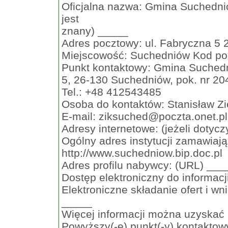
Oficjalna nazwa: Gmina Suchednió
jest
znany) _____
Adres pocztowy: ul. Fabryczna 5
Miejscowość: Suchedniów Kod poc
Punkt kontaktowy: Gmina Suchedn
5, 26-130 Suchedniów, pok. nr 20
Tel.: +48 412543485
Osoba do kontaktów: Stanisław Z
E-mail:
ziksuched@poczta.onet.pl
Adresy internetowe: (jeżeli dotycz
Ogólny adres instytucji zamawiaj
http://www.suchedniow.bip.doc.pl
Adres profilu nabywcy: (URL) ___
Dostęp elektroniczny do informacj
Elektroniczne składanie ofert i w
_____
Więcej informacji można uzyskać
Powyższy(-e) punkt(-y) kontaktowy