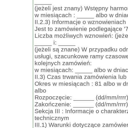
_____
(jeżeli jest znany) Wstępny harmo
w miesiącach : _____ albo w dnia
II.2.3) Informacje o wznowieniach :
Jest to zamówienie podlegające '7
Liczba możliwych wznowień: (jeżel
_____ i: _____
(jeżeli są znane) W przypadku o
usługi, szacunkowe ramy czasow
kolejnych zamówień:
w miesiącach: _____ albo w dniac
II.3) Czas trwania zamówienia lub t
Okres w miesiącach : 81 albo w d
albo
Rozpoczęcie: ______ (dd/mm/rrrr
Zakończenie: ______ (dd/mm/rrrr)
Sekcja III : Informacje o charak
technicznym
III.1) Warunki dotyczące zamówie