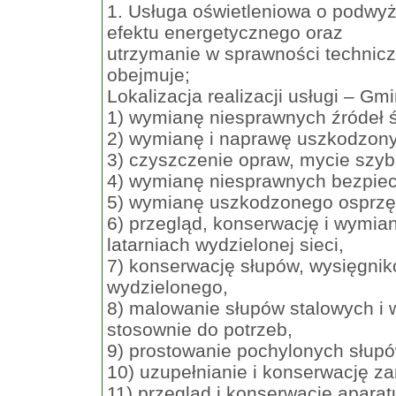
1. Usługa oświetleniowa o podwy
efektu energetycznego oraz
utrzymanie w sprawności technic
obejmuje;
Lokalizacja realizacji usługi – G
1) wymianę niesprawnych źródeł ś
2) wymianę i naprawę uszkodzon
3) czyszczenie opraw, mycie szyb
4) wymianę niesprawnych bezpiec
5) wymianę uszkodzonego osprzęt
6) przegląd, konserwację i wymi
latarniach wydzielonej sieci,
7) konserwację słupów, wysięgnik
wydzielonego,
8) malowanie słupów stalowych i 
stosownie do potrzeb,
9) prostowanie pochylonych słupó
10) uzupełnianie i konserwację za
11) przegląd i konserwację aparat