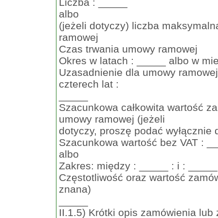
Liczba : _____
albo
(jeżeli dotyczy) liczba maksymal
ramowej
Czas trwania umowy ramowej
Okres w latach : _____ albo w mi
Uzasadnienie dla umowy ramowej, 
czterech lat :
_____
Szacunkowa całkowita wartość z
umowy ramowej (jeżeli
dotyczy, proszę podać wyłącznie 
Szacunkowa wartość bez VAT : __
albo
Zakres: między : _____ : i : _____
Częstotliwość oraz wartość zamówie
znana)
_____
II.1.5) Krótki opis zamówienia lub