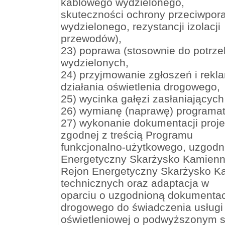
kablowego wydzielonego,
skuteczności ochrony przeciwpor
wydzielonego, rezystancji izolacji
przewodów),
23) poprawa (stosownie do potrze
wydzielonych,
24) przyjmowanie zgłoszeń i rekl
działania oświetlenia drogowego,
25) wycinka gałęzi zasłaniającyc
26) wymianę (naprawę) programa
27) wykonanie dokumentacji proje
zgodnej z treścią Programu
funkcjonalno-użytkowego, uzgodni
Energetyczny Skarżysko Kamienn
Rejon Energetyczny Skarżysko K
technicznych oraz adaptacja w
oparciu o uzgodnioną dokumentacj
drogowego do świadczenia usługi
oświetleniowej o podwyższonym s