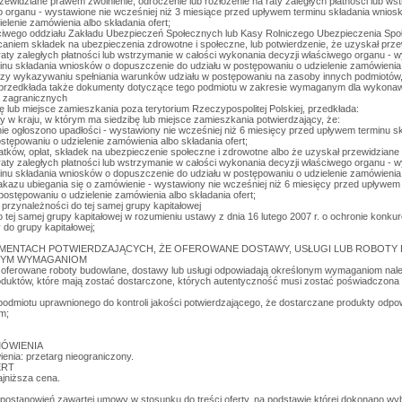
ewidziane prawem zwolnienie, odroczenie lub rozłożenie na raty zaległych płatności lub ws
 organu - wystawione nie wcześniej niż 3 miesiące przed upływem terminu składania wnio
elenie zamówienia albo składania ofert;
ciwego oddziału Zakładu Ubezpieczeń Społecznych lub Kasy Rolniczego Ubezpieczenia Spo
aniem składek na ubezpieczenia zdrowotne i społeczne, lub potwierdzenie, że uzyskał prz
raty zaległych płatności lub wstrzymanie w całości wykonania decyzji właściwego organu - w
nu składania wniosków o dopuszczenie do udziału w postępowaniu o udzielenie zamówienia a
zy wykazywaniu spełniania warunków udziału w postępowaniu na zasoby innych podmiotów, 
, przedkłada także dokumenty dotyczące tego podmiotu w zakresie wymaganym dla wykonawcy
w zagranicznych
 lub miejsce zamieszkania poza terytorium Rzeczypospolitej Polskiej, przedkłada:
y w kraju, w którym ma siedzibę lub miejsce zamieszkania potwierdzający, że:
ni nie ogłoszono upadłości - wystawiony nie wcześniej niż 6 miesięcy przed upływem terminu 
stępowaniu o udzielenie zamówienia albo składania ofert;
atków, opłat, składek na ubezpieczenie społeczne i zdrowotne albo że uzyskał przewidziane
raty zaległych płatności lub wstrzymanie w całości wykonania decyzji właściwego organu - w
nu składania wniosków o dopuszczenie do udziału w postępowaniu o udzielenie zamówienia a
kazu ubiegania się o zamówienie - wystawiony nie wcześniej niż 6 miesięcy przed upływem
ostępowaniu o udzielenie zamówienia albo składania ofert;
przynależności do tej samej grupy kapitałowej
 tej samej grupy kapitałowej w rozumieniu ustawy z dnia 16 lutego 2007 r. o ochronie konku
y do grupy kapitałowej;
OKUMENTACH POTWIERDZAJĄCYCH, ŻE OFEROWANE DOSTAWY, USŁUGI LUB ROBOT
NYM WYMAGANIOM
e oferowane roboty budowlane, dostawy lub usługi odpowiadają określonym wymaganiom nal
 produktów, które mają zostać dostarczone, których autentyczność musi zostać poświadczo
podmiotu uprawnionego do kontroli jakości potwierdzającego, że dostarczane produkty od
m;
MÓWIENIA
ienia: przetarg nieograniczony.
ERT
najniższa cena.
y postanowień zawartej umowy w stosunku do treści oferty, na podstawie której dokonano 