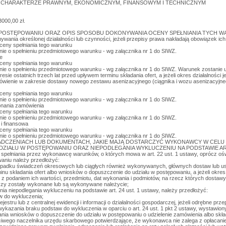
 O CHARAKTERZE PRAWNYM, EKONOMICZNYM, FINANSOWYM I TECHNICZNYM
000,00 zł.
U W POSTĘPOWANIU ORAZ OPIS SPOSOBU DOKONYWANIA OCENY SPEŁNIANIA TYCH
nywania określonej działalności lub czynności, jeżeli przepisy prawa nakładają obowiązek ic
eny spełniania tego warunku
e o spełnieniu przedmiotowego warunku - wg załącznika nr 1 do SIWZ.
ie
eny spełniania tego warunku
 o spełnieniu przedmiotowego warunku - wg załącznika nr 1 do SIWZ. Warunek zostanie uz
e ostatnich trzech lat przed upływem terminu składania ofert, a jeżeli okres działalności j
mówienie w zakresie dostawy nowego zestawu asenizacyjnego (ciągnika i wozu asenizacyjn
eny spełniania tego warunku
e o spełnieniu przedmiotowego warunku - wg załącznika nr 1 do SIWZ.
onania zamówienia
eny spełniania tego warunku
e o spełnieniu przedmiotowego warunku - wg załącznika nr 1 do SIWZ.
 i finansowa
eny spełniania tego warunku
e o spełnieniu przedmiotowego warunku - wg załącznika nr 1 do SIWZ.
WIADCZENIACH LUB DOKUMENTACH, JAKIE MAJĄ DOSTARCZYĆ WYKONAWCY W CELU
ZIAŁU W POSTĘPOWANIU ORAZ NIEPODLEGANIA WYKLUCZENIU NA PODSTAWIE ART.
a spełniania przez wykonawcę warunków, o których mowa w art. 22 ust. 1 ustawy, oprócz ośw
aniu należy przedłożyć:
adku świadczeń okresowych lub ciągłych również wykonywanych, głównych dostaw lub usłu
inu składania ofert albo wniosków o dopuszczenie do udziału w postępowaniu, a jeżeli okres 
 z podaniem ich wartości, przedmiotu, dat wykonania i podmiotów, na rzecz których dostawy
zy zostały wykonane lub są wykonywane należycie;
enia niepodlegania wykluczeniu na podstawie art. 24 ust. 1 ustawy, należy przedłożyć:
w do wykluczenia;
jestru lub z centralnej ewidencji i informacji o działalności gospodarczej, jeżeli odrębne pr
u wykazania braku podstaw do wykluczenia w oparciu o art. 24 ust. 1 pkt 2 ustawy, wystawion
nia wniosków o dopuszczenie do udziału w postępowaniu o udzielenie zamówienia albo skład
ciwego naczelnika urzędu skarbowego potwierdzające, że wykonawca nie zalega z opłacani