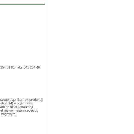
 254 31 01, faks 041 254 46
owego ciągnika (rok produkcji
lub 2014) o pojemności
h do sieci kanalizacji
pełniać wymagania pojazdu
 Drogowym..