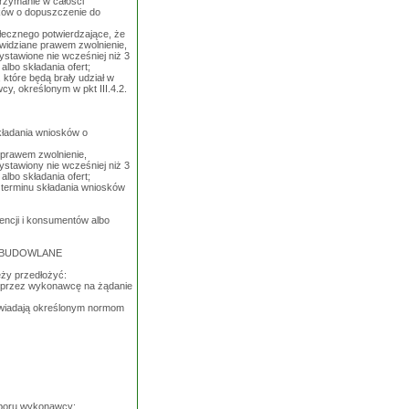
trzymanie w całości
sków o dopuszczenie do
łecznego potwierdzające, że
ewidziane prawem zwolnienie,
ystawione nie wcześniej niż 3
lbo składania ofert;
które będą brały udział w
, określonym w pkt III.4.2.
składania wniosków o
 prawem zwolnienie,
ystawiony nie wcześniej niż 3
lbo składania ofert;
 terminu składania wniosków
rencji i konsumentów albo
Y BUDOWLANE
eży przedłożyć:
na przez wykonawcę na żądanie
powiadają określonym normom
wyboru wykonawcy: