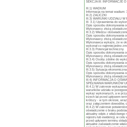
SEKCJA III: INFORMACJE
III.1) WADIUM
Informacja na temat wadium: 3
III.2) ZALICZKI
III.3) WARUNKI UDZIAŁ
III. 3.1) Uprawnienia do wyko
Opis sposobu dokonywania oc
Wykonawcy złożą oświadczeni
III.3.2) Wiedza i doświadczen
Opis sposobu dokonywania oc
Wykonawcy złożą oświadczenie
Wykonawca wykaże, że w okresi
wykonał co najmniej jedno z
III.3.3) Potencjał techniczny
Opis sposobu dokonywania oc
Wykonawcy złożą oświadczeni
III.3.4) Osoby zdolne do wyk
Opis sposobu dokonywania oc
Wykonawcy złożą oświadczeni
III.3.5) Sytuacja ekonomiczna
Opis sposobu dokonywania oc
Wykonawcy złożą oświadczeni
III.4) INFORMACJA O OŚ
SPEŁNIANIA WARUNKÓW UD
III.4.1) W zakresie wykazani
warunków udziału w postępow
wykaz wykonanych, a w przyp
trzech lat przed upływem term
krótszy - w tym okresie, wraz
oraz załączeniem dowodów, c
III.4.2) W zakresie potwierdz
oświadczenie o braku podsta
aktualny odpis z właściwego re
rejestru lub ewidencji, w cel
przed upływem terminu składa
aktualne zaświadczenie właś