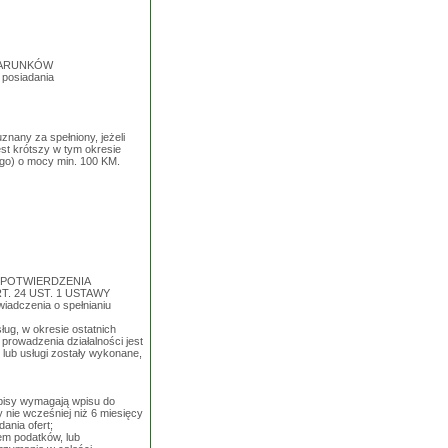
 WARUNKÓW
h posiadania
nany za spełniony, jeżeli
est krótszy w tym okresie
ego) o mocy min. 100 KM.
 POTWIERDZENIA
 24 UST. 1 USTAWY
iadczenia o spełnianiu
g, w okresie ostatnich
prowadzenia działalności jest
 lub usługi zostały wykonane,
zepisy wymagają wpisu do
y nie wcześniej niż 6 miesięcy
ania ofert;
em podatków, lub