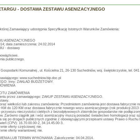
ETARGU - DOSTAWA ZESTAWU ASENIZACYJNEGO
a której Zamawiający udostępnia Specyfikację Istotnych Warunków Zamówienia:
AWU ASENIZACYJNEGO
14; data zamieszczenia: 24.02.2014
U - dostawy
bowiązkowe.
nia publicznego.
Gospodarki Komunalnej , ul. Kościelna 21, 26-130 Suchedniów, woj. świętokrzyskie, tel. 041
mawiającego: www.suchedniow.bip.doc.pl
EGO: Inny: ZAKŁAD BUDŻETOWY.
MÓWIENIA
MIOTU ZAMÓWIENIA
wieniu przez zamawiającego: ZAKUP ZESTAWU ASENIZACYJNEGO.
stawy.
u oraz wielkości lub zakresu zamówienia: Przedmiotem zamówienia jest dostawa fabrycznie n
0 KM do 120 KM oraz dostawa fabrycznie nowego wozu asenizacyjnego (rok produkcji 2013 
o przywozu nieczystości ciekłych z bezodpływowych zbiorników gospodarstw nie podłączonyc
ów. Zarówno ciągnik jak i wóz asenizacyjny muszą posiadać świadectwo homologacji oraz s
 się po drogach publicznych zgodnie z obowiązującymi przepisami ustawy Prawo o Ruchu
wień (CPV): 16.70.00.00-2, 34.14.45.00-3.
enie oferty częściowej: nie.
enie oferty wariantowej: nie.
IENIA LUB TERMIN WYKONANIA: Zakończenie: 04.04.2014.