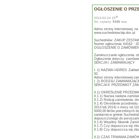
OGŁOSZENIE O PRZ
36
2014-02-24 15
Art. czytany:
5346
razy
Adres strony internetowej, n
www.suchedniow.bip.doc.pl
Suchedniów: ZAKUP ZEST
Numer ogłoszenia: 64162 - 20
OGŁOSZENIE O ZAMÓWIENI
Zamieszczanie ogłoszenia: o
Ogłoszenie dotyczy: zamówie
SEKCJA I: ZAMAWIAJĄCY
I. 1) NAZWA I ADRES: Zakład 
92.
Adres strony internetowej za
I. 2) RODZAJ ZAMAWIAJĄC
SEKCJA II: PRZEDMIOT ZA
II.1) OKREŚLENIE PRZED
II.1.1) Nazwa nadana zamó
II.1.2) Rodzaj zamówienia: do
II.1.4) Określenie przedmiot
2013 lub 2014) o mocy od 11
5000,00 litrów potrzebnych d
sanitarnej w gminie Suchedni
dopuszczonego do poruszania
II.1.6) Wspólny Słownik Zamó
II.1.7) Czy dopuszcza się złoż
II.1.8) Czy dopuszcza się złoż
II.2) CZAS TRWANIA ZAMÓW