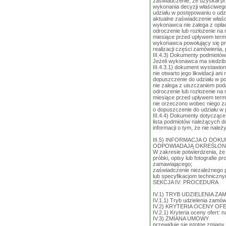
zaświadczenie, że uzyskał prz
wykonania decyzji właściwego
udziału w postępowaniu o udzi
aktualne zaświadczenie właś
wykonawca nie zalega z opłac
odroczenie lub rozłożenie na 
miesiące przed upływem termi
wykonawca powołujący się pr
realizacji części zamówienia
III.4.3) Dokumenty podmiotó
Jeżeli wykonawca ma siedzibę
III.4.3.1) dokument wystawion
nie otwarto jego likwidacji a
dopuszczenie do udziału w po
nie zalega z uiszczaniem pod
odroczenie lub rozłożenie na 
miesiące przed upływem termi
nie orzeczono wobec niego za
o dopuszczenie do udziału w p
III.4.4) Dokumenty dotyczące 
lista podmiotów należących do
informacji o tym, że nie należ
III.5) INFORMACJA O D
ODPOWIADAJĄ OKREŚLO
W zakresie potwierdzenia, ż
próbki, opisy lub fotografie
zamawiającego;
zaświadczenie niezależnego 
lub specyfikacjom techniczny
SEKCJA IV: PROCEDURA
IV.1) TRYB UDZIELENIA ZA
IV.1.1) Tryb udzielenia zamów
IV.2) KRYTERIA OCENY OF
IV.2.1) Kryteria oceny ofert: 
IV.3) ZMIANA UMOWY
przewiduje się istotne zmian