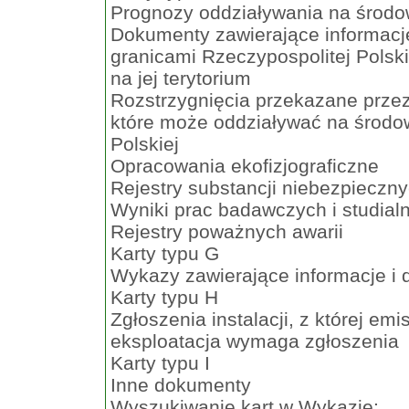
Prognozy oddziaływania na środo
Dokumenty zawierające informac
granicami Rzeczypospolitej Polsk
na jej terytorium
Rozstrzygnięcia przekazane prze
które może oddziaływać na środow
Polskiej
Opracowania ekofizjograficzne
Rejestry substancji niebezpieczn
Wyniki prac badawczych i studial
Rejestry poważnych awarii
Karty typu G
Wykazy zawierające informacje i 
Karty typu H
Zgłoszenia instalacji, z której em
eksploatacja wymaga zgłoszenia
Karty typu I
Inne dokumenty
Wyszukiwanie kart w Wykazie: