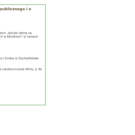
 publicznego i o
ice, złożyło ofertę na
wych w Mostkach” w ramach
sta i Gminy w Suchedniowie
 zamieszczenia oferty, tj. do