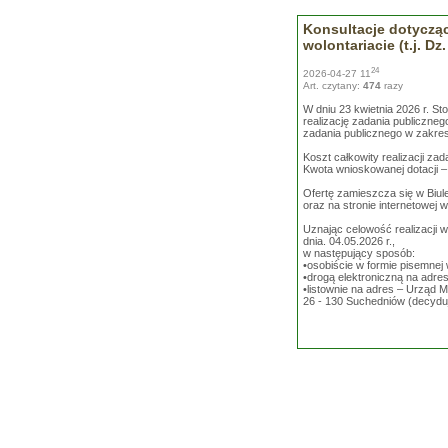
Konsultacje dotyczące
wolontariacie (t.j. Dz
24
2026-04-27 11
Art. czytany:
474
razy
W dniu 23 kwietnia 2026 r. St
realizację zadania publiczne
zadania publicznego w zakresi
Koszt całkowity realizacji zad
Kwota wnioskowanej dotacji – 
Ofertę zamieszcza się w Biule
oraz na stronie internetowej
Uznając celowość realizacji w
dnia. 04.05.2026 r.,
w następujący sposób:
•osobiście w formie pisemnej
•drogą elektroniczną na adre
•listownie na adres – Urząd M
26 - 130 Suchedniów (decydu