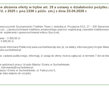
 złożenia oferty w trybie art. 19 a ustawy o działalności pożytku
. U. z 2025 r. poz.1338 z późn. zm.) z dnia 23.04.2026 r.
owarzyszenie Szymanowski Triathlon Team z siedzibą ul. Przyjazna 5/12, 27 – 200 Starachow
go pn.: „Upowszechnianie triathlonu amatorskiego poprzez organizację zawodów triathlono
e: wspierania i upowszechniania kultury fizycznej.
ania – 3 300,00 zł
3 000,00 zł
tynie Informacji Publicznej www.suchedniow.bip.doc.pl, na tablicy informacyjnej Urzędu Mia
 www.suchedniow.pl
w. zadania publicznego, informuję, iż uwagi do oferty można zgłaszać w terminie 7 dni od dnia
 w godzinach pracy Urzędu Miasta i Gminy w Suchedniowie,
s
sekretariat@suchedniow.pl
,
iasta i Gminy w Suchedniowie, ul. Fabryczna 5,
je data wpływu do urzędu).