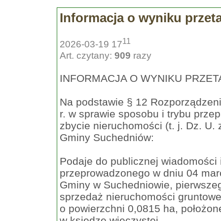
Informacja o wyniku przet
11
2026-03-19 17
Art. czytany:
909
razy
INFORMACJA O WYNIKU PRZE
Na podstawie § 12 Rozporządzeni
r. w sprawie sposobu i trybu prz
zbycie nieruchomości (t. j. Dz. U. 
Gminy Suchedniów:
Podaje do publicznej wiadomości 
przeprowadzonego w dniu 04 marca
Gminy w Suchedniowie, pierwszeg
sprzedaż nieruchomości gruntowej 
o powierzchni 0,0815 ha, położon
w księdze wieczystej