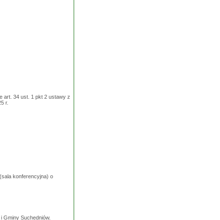
art. 34 ust. 1 pkt 2 ustawy z
5 r.
(sala konferencyjna) o
 i Gminy Suchedniów.