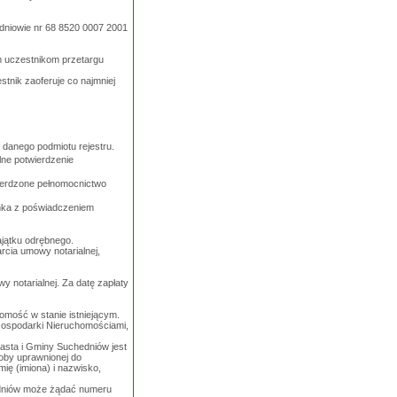
dniowie nr 68 8520 0007 2001
m uczestnikom przetargu
stnik zaoferuje co najmniej
 danego podmiotu rejestru.
ne potwierdzenie
wierdzone pełnomocnictwo
onka z poświadczeniem
ajątku odrębnego.
rcia umowy notarialnej,
 notarialnej. Za datę zapłaty
omość w stanie istniejącym.
Gospodarki Nieruchomościami,
asta i Gminy Suchedniów jest
oby uprawnionej do
ię (imiona) i nazwisko,
edniów może żądać numeru