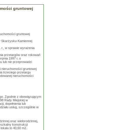
homości gruntowej
ruchomości gruntowej
 w Skarżysku-Kamiennej
 r., w sprawie wyrażenia
ania przetargów oraz rokowań
erpnia 1997 r. o
u lub nie przeprowadzi
i nieruchomości gruntowej
ia trzeciego przetargu
budowanej nieruchomości
ego. Zgodnie z obowiązującym
8 Rady Miejskiej w
i, dopełnienia lub
ziału usług, szczególnie w
innej oraz wielorodzinnej,
szkalny konstrukcji
lokalu to 40,60 m2.