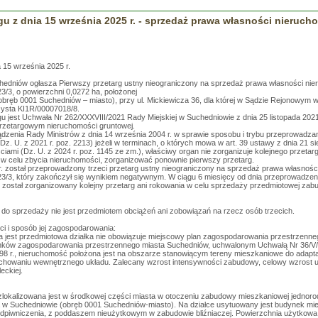
gu z dnia 15 września 2025 r. - sprzedaż prawa własności nieruc
 15 września 2025 r.
chedniów ogłasza Pierwszy przetarg ustny nieograniczony na sprzedaż prawa własności nie
323/3, o powierzchni 0,0272 ha, położonej
bręb 0001 Suchedniów – miasto), przy ul. Mickiewicza 36, dla której w Sądzie Rejonowym
zysta KI1R/00007018/8.
u jest Uchwała Nr 262/XXXVIII/2021 Rady Miejskiej w Suchedniowie z dnia 25 listopada 2021
przetargowym nieruchomości gruntowej.
ądzenia Rady Ministrów z dnia 14 września 2004 r. w sprawie sposobu i trybu przeprowadz
 Dz. U. z 2021 r. poz. 2213) jeżeli w terminach, o których mowa w art. 39 ustawy z dnia 21 si
ami (Dz. U. z 2024 r. poz. 1145 ze zm.), właściwy organ nie zorganizuje kolejnego przetarg
 w celu zbycia nieruchomości, zorganizować ponownie pierwszy przetarg.
r. został przeprowadzony trzeci przetarg ustny nieograniczony na sprzedaż prawa własnośc
1323/3, który zakończył się wynikiem negatywnym. W ciągu 6 miesięcy od dnia przeprowadzen
 został zorganizowany kolejny przetarg ani rokowania w celu sprzedaży przedmiotowej za
o sprzedaży nie jest przedmiotem obciążeń ani zobowiązań na rzecz osób trzecich.
i i sposób jej zagospodarowania:
a jest przedmiotowa działka nie obowiązuje miejscowy plan zagospodarowania przestrzenn
nków zagospodarowania przestrzennego miasta Suchedniów, uchwalonym Uchwałą Nr 36/V/9
98 r., nieruchomość położona jest na obszarze stanowiącym tereny mieszkaniowe do adaptacj
chowaniu wewnętrznego układu. Zalecany wzrost intensywności zabudowy, celowy wzrost ud
eckiej.
kalizowana jest w środkowej części miasta w otoczeniu zabudowy mieszkaniowej jednorodz
a w Suchedniowie (obręb 0001 Suchedniów-miasto). Na działce usytuowany jest budynek mie
odpiwniczenia, z poddaszem nieużytkowym w zabudowie bliźniaczej. Powierzchnia użytkowa 