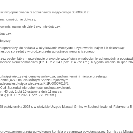
ści wg opracowania rzeczoznawcy majątkowego 36 000,00 zł.
ruchomości: nie dotyczy.
owania, najmu lub dzierżawy: nie dotyczy.
dotyczy.
 dotyczy.
o sprzedaży, do oddania w użytkowanie wieczyste, użytkowanie, najem lub dzierżawę:
est do sprzedaży w drodze przetargu ustnego nieograniczonego.
rzez osoby, którym przysługuje prawo pierwszeństwa w nabyciu nieruchomości na podstawie 
spodarce nieruchomościami (Dz. U. z 2024 r. poz. 1145 ze zm.): 6 tygodni od dnia 16 lipca 202
księgi wieczystej, cena wywoławcza, wadium, termin i miejsce przetargu:
zchni 0,0272 ha, dla której w Sądzie Rejonowym
dzona jest księga wieczysta KI1R/00007018/8,
0 zł. Sprzedaż nieruchomości podlega zwolnieniu
t. 43 ust. 1 pkt 10 ustawy z dnia 11 marca
sług (Dz. U. z 2025 r. poz. 775 ze zm.).
28 października 2025 r. w siedzibie Urzędu Miasta i Gminy w Suchedniowie, ul. Fabryczna 5 
eprowadzeniem przetargu wykonuje komisja przetargowa powołana przez Burmistrza Miasta