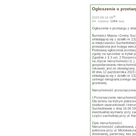
Ogłoszenie o przetar
28
2025-09-16 09
Art. czytany:
1384
razy
Ogłoszenie o przetargu z dnia
Burmistrz Miasta i Gminy Su
składającej się z działki nr 1
w miejscowości Suchedniów(o
prowadzona jest księga wiec
Podstawą ogłoszenia przetarg
zgody na sprzedaż w trybie 
Zgodnie z § 3 ust. 2 Rozporz
na zbycie nieruchomości (t. j.
gospodarowaniu nieruchomości
rokowań, jest on obowiązany,
W dniu 12 października 2023 
składającej się z działki nr 
ustnego nieograniczonego nie
gruntowej.
Nieruchomość przeznaczona d
I.Przeznaczenie nieruchomośc
Dla terenu na którym położon
studium uwarunkowań i kieru
Suchedniowie z dnia 16.06.19
ewentualnej wymiany przy za
części zachodniej przy ul. Kiel
Opis nieruchomości:
Nieruchomość zabudowana, zlo
położona przy ul. Mickiewicz
drewnianej, parterowy, bez p