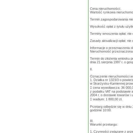
Cena nieruchomości:.
Wartość rynkowa nieruchomo
Termin zagospodarowania nie
Wysokość opłat z tytułu użytk
Terminy wnoszenia opłat: nie 
Zasady aktualizacji opłat: nie
Informacje o przeznaczeniu d
Nieruchomość przeznaczona j
Termin do złożenia wniosku p
dnia 21 sierpnia 1997 r. o go
II.
Oznaczenie nieruchomości wg 
1. Działka nr 1323/3 o powier
w Skarżysku-Kamiennej prowa
 cena wywoławcza: 36 000,0
z podatku VAT na podstawie ar
2004 r. o dostawie towarów i u
 wadium: 1 800,00 zł.
Przetarg odbędzie się w dniu 
godzinie 10:00.
III.
Warunki przetargu:
1. Czynności związane z prz