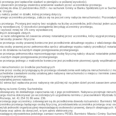
o przetargu jest wpłacenie wadium w pieniądzu w podanej wysokości.
 otwarciem przetargu stwierdza wniesienie wadium przez uczestników przetargu.
później do dnia 22 października 2025 r. na rachunek Gminy w Banku Spółdzielczym w Suche
t. Urzędu.
u należy podać nr działki, której przetarg dotyczy.
nego uczestnika przetargu, zalicza się na poczet ceny nabycia nieruchomości. Pozostały
u przetargu. Przetarg jest ważny bez względu na liczbę uczestników, jeśli chociaż jeden ucze
ny wywoławczej. O wysokości postąpienia decydują uczestnicy przetargu,
że wynosić mniej niż 1% ceny wywoławczej
nych dziesiątek złotych.
w razie odstąpienia od zawarcia umowy notarialnej przez uczestnika, który wygrał przetarg.
iał osoby prawne i fizyczne
 przetargu osoby prawnej konieczne jest przedłożenie aktualnego wypisu z właściwego dla
ia osoby prawnej przez pełnomocnika oprócz aktualnego wypisu należy przedłożyć notarial
e do działania na każdym etapie postępowania przetargowego.
w przetargu pełnomocnika reprezentującego osobę fizyczną należy okazać notarialnie pot
na każdym etapie postępowania przetargowego.
w przetargu jednego z małżonków konieczne jest przedłożenie pisemnej zgody współmałż
ie nieruchomości ze środków pochodzących
enie przez osobę przystępującą do przetargu oświadczenia woli nabycia nieruchomości z m
Suchedniów zawiadomi osobę ustaloną jako nabywcę nieruchomości o miejscu i terminie zawa
trzygnięcia przetargu.
otarialnej ponosi nabywca.
ć winna być wpłacona przez nabywcę nie później niż na jeden dzień przed zawarciem umowy
płyną na konto Gminy Suchedniów.
 zobowiązany do dokładnego zapoznania się z jego przedmiotem. Nabywca przejmuje nieruch
etargu można dokonywać po wcześniejszym uzgodnieniu terminu z pracownikiem Wydziału 
Rozwoju, tel. 41 254 31 86 wew. 236.
przetargu jego uczestnicy zobowiązani są do przedłożenia dowodu tożsamości. Burmistrz Mi
zestnika przetargu będącego osobą fizyczną, przedstawiciela uczestnika przetargu oraz os
j lub jednostki organizacyjnej nieposiadającej osobowości prawnej, danych obejmujących: Im
ania oraz adres do doręczeń, w tym adres elektroniczny.
siadającej obywatelstwa polskiego zamiast numeru PESEL Burmistrz Miasta i Gminy Such