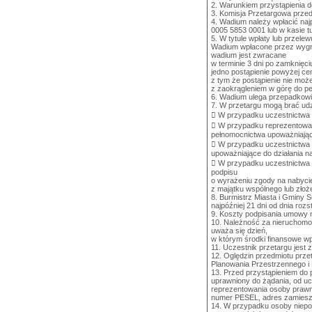
2. Warunkiem przystąpienia d
3. Komisja Przetargowa przed
4. Wadium należy wpłacić naj
0005 5853 0001 lub w kasie tu
5. W tytule wpłaty lub przelew
Wadium wpłacone przez wygra
wadium jest zwracane
w terminie 3 dni po zamknięci
jedno postąpienie powyżej ce
z tym że postąpienie nie mo
z zaokrągleniem w górę do peł
6. Wadium ulega przepadkowi 
7. W przetargu mogą brać udz
 W przypadku uczestnictwa w
 W przypadku reprezentowan
pełnomocnictwa upoważniając
 W przypadku uczestnictwa 
upoważniające do działania 
 W przypadku uczestnictwa 
podpisu
o wyrażeniu zgody na nabyc
z majątku wspólnego lub złoż
8. Burmistrz Miasta i Gminy 
najpóźniej 21 dni od dnia rozs
9. Koszty podpisania umowy n
10. Należność za nieruchomoś
uważa się dzień,
w którym środki finansowe w
11. Uczestnik przetargu jest
12. Oględzin przedmiotu prz
Planowania Przestrzennego i 
13. Przed przystąpieniem do 
uprawniony do żądania, od uc
reprezentowania osoby prawne
numer PESEL, adres zamieszk
14. W przypadku osoby niepo