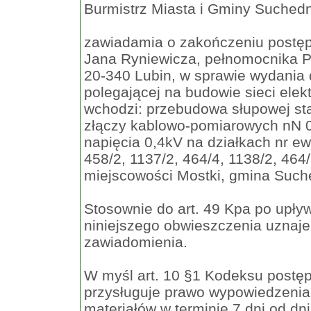
Burmistrz Miasta i Gminy Suched
zawiadamia o zakończeniu postę
Jana Ryniewicza, pełnomocnika PG
20-340 Lubin, w sprawie wydania d
polegającej na budowie sieci elek
wchodzi: przebudowa słupowej sta
złączy kablowo-pomiarowych nN 0,
napięcia 0,4kV na działkach nr ewi
458/2, 1137/2, 464/4, 1138/2, 464
miejscowości Mostki, gmina Such
Stosownie do art. 49 Kpa po upływ
niniejszego obwieszczenia uznaje 
zawiadomienia.
W myśl art. 10 §1 Kodeksu postę
przysługuje prawo wypowiedzenia
materiałów w terminie 7 dni od d