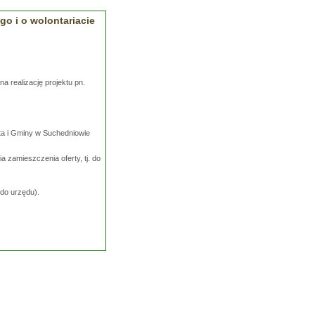
go i o wolontariacie
a realizację projektu pn.
sta i Gminy w Suchedniowie
a zamieszczenia oferty, tj. do
 do urzędu).