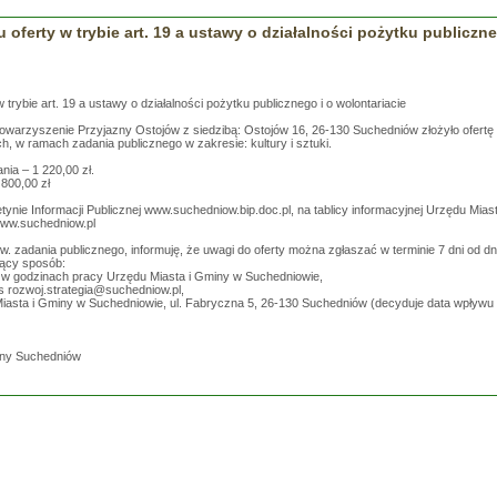
 oferty w trybie art. 19 a ustawy o działalności pożytku publiczne
 trybie art. 19 a ustawy o działalności pożytku publicznego i o wolontariacie
owarzyszenie Przyjazny Ostojów z siedzibą: Ostojów 16, 26-130 Suchedniów złożyło ofertę n
ch, w ramach zadania publicznego w zakresie: kultury i sztuki.
ania – 1 220,00 zł.
800,00 zł
tynie Informacji Publicznej www.suchedniow.bip.doc.pl, na tablicy informacyjnej Urzędu Mia
 www.suchedniow.pl
w. zadania publicznego, informuję, że uwagi do oferty można zgłaszać w terminie 7 dni od dni
jący sposób:
j w godzinach pracy Urzędu Miasta i Gminy w Suchedniowie,
es
rozwoj.strategia@suchedniow.pl
,
 Miasta i Gminy w Suchedniowie, ul. Fabryczna 5, 26-130 Suchedniów (decyduje data wpływu
miny Suchedniów