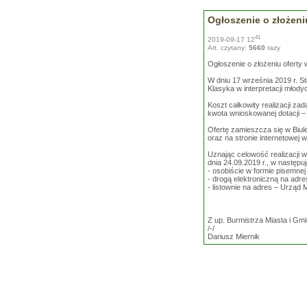
Ogłoszenie o złożeniu
41
2019-09-17 12
Art. czytany:
5660
razy
Ogłoszenie o złożeniu oferty w
W dniu 17 września 2019 r. St
Klasyka w interpretacji młody
Koszt całkowity realizacji zad
kwota wnioskowanej dotacji – 
Ofertę zamieszcza się w Biule
oraz na stronie internetowej
Uznając celowość realizacji w
dnia 24.09.2019 r., w następu
- osobiście w formie pisemne
- drogą elektroniczną na adr
- listownie na adres – Urząd
Z up. Burmistrza Miasta i G
/-/
Dariusz Miernik