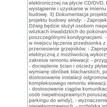
elektronicznej na płycie CD/DVD,
wystąpienie i uzyskanie w imieni
budowę. 3) Dokumentacja projekt
projektu budowy windy: - Zaproj
Dźwig będzie służył osobom niep
wózkach inwalidzkich do pokonan
poszczególnymi kondygnacjami. -
w miejscu łączenia przedsionka z 
przeniesienie grzejników. - Zapro
elektryczną z możliwością wykorzy
zakresie remontu elewacji: - przy
- docieplenie ścian i ościeży płyt
wymianę obróbek blacharskich, par
dostosowanie instalacji odgromow
kompleksowego remontu elewacji.
- dostosowanie ciągów komunikacy
osób niepełnosprawnych poruszaj
parkingu do windy), - wyznaczeni
niepełnosprawnych, - rozbiórka is