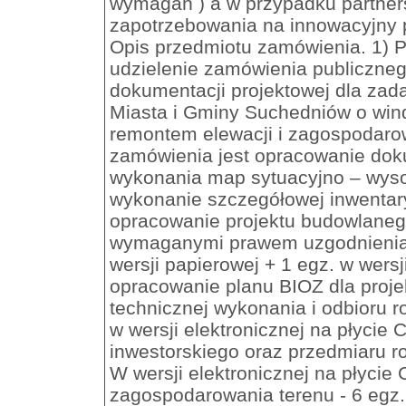
wymagań ) a w przypadku partner
zapotrzebowania na innowacyjny p
Opis przedmiotu zamówienia. 1) 
udzielenie zamówienia publicznego
dokumentacji projektowej dla za
Miasta i Gminy Suchedniów o win
remontem elewacji i zagospodaro
zamówienia jest opracowanie doku
wykonania map sytuacyjno – wyso
wykonanie szczegółowej inwentary
opracowanie projektu budowlaneg
wymaganymi prawem uzgodnieniami
wersji papierowej + 1 egz. w wersj
opracowanie planu BIOZ dla projek
technicznej wykonania i odbioru ro
w wersji elektronicznej na płycie
inwestorskiego oraz przedmiaru ro
W wersji elektronicznej na płycie
zagospodarowania terenu - 6 egz. 