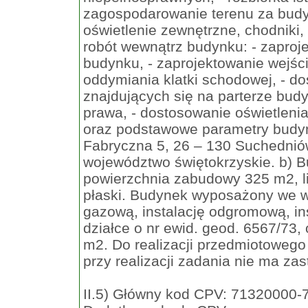
zagospodarowanie terenu za budy
oświetlenie zewnętrzne, chodniki, 
robót wewnątrz budynku: - zaproj
budynku, - zaprojektowanie wejśc
oddymiania klatki schodowej, - d
znajdujących się na parterze bud
prawa, - dostosowanie oświetlenia
oraz podstawowe parametry budyn
Fabryczna 5, 26 – 130 Suchednió
województwo świętokrzyskie. b) B
powierzchnia zabudowy 325 m2, li
płaski. Budynek wyposażony we ws
gazową, instalację odgromową, ins
działce o nr ewid. geod. 6567/73,
m2. Do realizacji przedmiotowe
przy realizacji zadania nie ma zas
II.5) Główny kod CPV: 71320000-