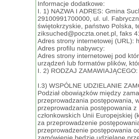
Informacje dodatkowe:
I. 1) NAZWA I ADRES: Gmina Such
29100991700000, ul. ul. Fabryczn
świętokrzyskie, państwo Polska, t
ziksuched@poczta.onet.pl
, faks 
Adres strony internetowej (URL): 
Adres profilu nabywcy:
Adres strony internetowej pod kt
urządzeń lub formatów plików, któ
I. 2) RODZAJ ZAMAWIAJĄCEGO: 
I.3) WSPÓLNE UDZIELANIE ZAMÓW
Podział obowiązków między zama
przeprowadzania postępowania, 
przeprowadzania postępowania z
członkowskich Unii Europejskiej (
za przeprowadzenie postępowania,
przeprowadzenie postępowania od
zamówienie będzie udzielane prz