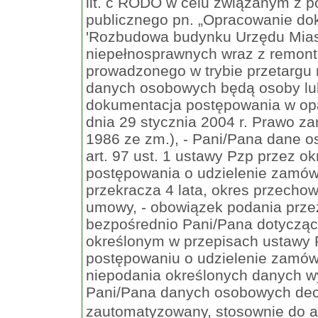
lit. c RODO w celu związanym z 
publicznego pn. „Opracowanie dok
'Rozbudowa budynku Urzędu Mias
niepełnosprawnych wraz z remont
prowadzonego w trybie przetargu 
danych osobowych będą osoby lub
dokumentacja postępowania w oparc
dnia 29 stycznia 2004 r. Prawo za
1986 ze zm.), - Pani/Pana dane
art. 97 ust. 1 ustawy Pzp przez ok
postępowania o udzielenie zamówi
przekracza 4 lata, okres przecho
umowy, - obowiązek podania prz
bezpośrednio Pani/Pana dotyczą
określonym w przepisach ustawy 
postępowaniu o udzielenie zamów
niepodania określonych danych wy
Pani/Pana danych osobowych dec
zautomatyzowany, stosownie do ar