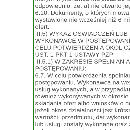
odpowiednio, że: a) nie otwarto je
6.10. Dokumenty, o których mowa w
wystawione nie wcześniej niż 6 m
ofert.
III.5) WYKAZ OŚWIADCZEŃ L
WYKONAWCĘ W POSTĘPOWANI
CELU POTWIERDZENIA OKOLICZ
UST. 1 PKT 1 USTAWY PZP
III.5.1) W ZAKRESIE SPEŁNIA
POSTĘPOWANIU:
6.7. W celu potwierdzenia spełn
postępowaniu, Wykonawca na wez
usług wykonanych, a w przypadku
również wykonywanych w okresie o
składania ofert albo wniosków o 
jeżeli okres działalności jest kró
wartości, przedmiotu, dat wykona
lub usługi zostały wykonane ora