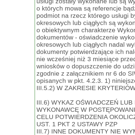
usługi zostały wykonane lub są 
o których mowa są referencje bą
podmiot na rzecz którego usługi
okresowych lub ciągłych są wykon
o obiektywnym charakterze Wykon
dokumentów - oświadczenie wyko
okresowych lub ciągłych nadal w
dokumenty potwierdzające ich na
nie wcześniej niż 3 miesiące prze
wniosków o dopuszczenie do udzi
zgodnie z załącznikiem nr 6 do 
opisanych w pkt. 4.2.3. 1) niniejs
III.5.2) W ZAKRESIE KRYTERIÓ
III.6) WYKAZ OŚWIADCZEŃ L
WYKONAWCĘ W POSTĘPOWANI
CELU POTWIERDZENIA OKOLICZ
UST. 1 PKT 2 USTAWY PZP
III.7) INNE DOKUMENTY NIE WYMIE