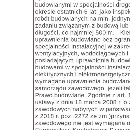
budowlanymi w specjalności drog
okresie ostatnich 5 lat, jako insp
robót budowlanych na min. jedny
zadaniu związanym z budową lub 
długości, co najmniej 500 m. - Ki
uprawnienia budowlane bez ogran
specjalności instalacyjnej w zakres
wentylacyjnych, wodociągowych i 
posiadającym uprawnienia budowl
budowami w specjalności instalacyj
elektrycznych i elektroenergety
wymagane uprawnienia budowlane 
samorządu zawodowego, jeżeli ta
Prawo budowlane. Zgodnie z art. 
ustawy z dnia 18 marca 2008 r. o 
zawodowych nabytych w państwach
z 2018 r. poz. 2272 ze zm.)przyn
zawodowego nie jest wymagana od
Europejskiej, Konfederacji Szwajc