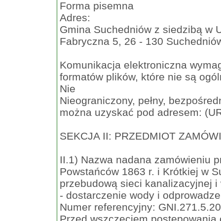
Forma pisemna
Adres:
Gmina Suchedniów z siedzibą w U
Fabryczna 5, 26 - 130 Suchednió
Komunikacja elektroniczna wymaga
formatów plików, które nie są ogó
Nie
Nieograniczony, pełny, bezpośredn
można uzyskać pod adresem: (U
SEKCJA II: PRZEDMIOT ZAMÓW
II.1) Nazwa nadana zamówieniu p
Powstańców 1863 r. i Krótkiej w S
przebudową sieci kanalizacyjnej i
- dostarczenie wody i odprowadze
Numer referencyjny: GNI.271.5.2
Przed wszczęciem postępowania 