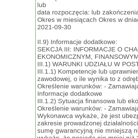
lub
data rozpoczęcia: lub zakończeni
Okres w miesiącach Okres w dnia
2021-09-30
II.9) Informacje dodatkowe:
SEKCJA III: INFORMACJE O C
EKONOMICZNYM, FINANSOWYM
III.1) WARUNKI UDZIAŁU W PO
III.1.1) Kompetencje lub uprawnie
zawodowej, o ile wynika to z odr
Określenie warunków: - Zamawiają
Informacje dodatkowe
III.1.2) Sytuacja finansowa lub e
Określenie warunków: - Zamawiają
Wykonawca wykaże, że jest ubezp
zakresie prowadzonej działalnoś
sumę gwarancyjną nie mniejszą n
wykaże, że posiada nie mniej ni