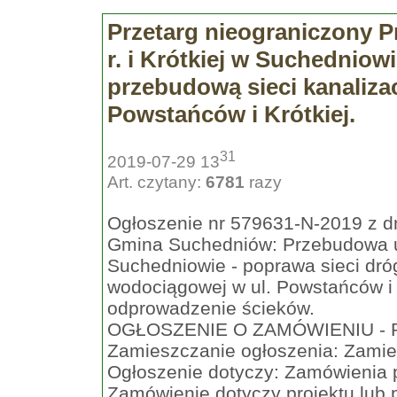
Przetarg nieograniczony 
r. i Krótkiej w Suchedniow
przebudową sieci kanalizac
Powstańców i Krótkiej.
31
2019-07-29 13
Art. czytany:
6781
razy
Ogłoszenie nr 579631-N-2019 z dn
Gmina Suchedniów: Przebudowa uli
Suchedniowie - poprawa sieci dróg
wodociągowej w ul. Powstańców i K
odprowadzenie ścieków.
OGŁOSZENIE O ZAMÓWIENIU - R
Zamieszczanie ogłoszenia: Zami
Ogłoszenie dotyczy: Zamówienia 
Zamówienie dotyczy projektu lub