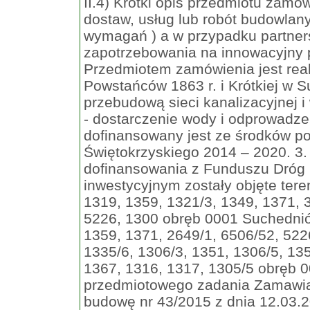
II.4) Krótki opis przedmiotu zamówienia (wielkość, zakres, rodzaj i ilość dostaw, usług lub robót budowlanych lub określenie zapotrzebowania i wymagań ) a w przypadku partnerstwa innowacyjnego - określenie zapotrzebowania na innowacyjny produkt, usługę lub roboty budowlane: 1. Przedmiotem zamówienia jest realizacja zadania pn.:„Przebudowa ulic Powstańców 1863 r. i Krótkiej w Suchedniowie - poprawa sieci dróg wraz z przebudową sieci kanalizacyjnej i wodociągowej w ul. Powstańców i Krótkiej - dostarczenie wody i odprowadzenie ścieków” 2. Przedmiot zamówienia dofinansowany jest ze środków pochodzących z RPO Województwa Świętokrzyskiego 2014 – 2020. 3. Przedmiot zamówienia planowany jest do dofinansowania z Funduszu Dróg Samorządowych. 4. Działaniem inwestycyjnym zostały objęte tereny: a) branża drogowa: dz. ew. o nr: 34/2, 1319, 1359, 1321/3, 1349, 1371, 34/7, 2649/1,6567/101, 2652/13, 6506/52, 5226, 1300 obręb 0001 Suchedniów, b) branża sanitarna: dz. ew. o nr: 1319, 1359, 1371, 2649/1, 6506/52, 5226, 1320/15, 1320/4, 1320/10, 1321/10, 1335/6, 1306/3, 1351, 1306/5, 1358/4, 1361/1, 1314/, 1363/1, 1365, 1366, 1367, 1316, 1317, 1305/5 obręb 0001 Suchedniów. 5. Na realizację przedmiotowego zadania Zamawiający posiada: a) decyzję o pozwoleniu na budowę nr 43/2015 z dnia 12.03.2015 r. znak: AB.6740.1.16.2015.KP wydaną przez Starostę Skarżyskiego, b) zgłoszenie robót do Starosty Skarżyskiego z dnia 13.02.2015 r. znak: AB.6743.33.2015. 6. Zakres obejmuje wykonanie wszelkich robót budowlanych niezbędnych do zrealizowania w/w zadania między innymi: a) w zakresie branży sanitarnej zgodnie z projektem wykonawczym: - wykonanie sieci wodociągowej z rur ciśnieniowych PE 100 SDR 11 DN 160 x 14,6 mm L= ok. 880 m, trasa wodociągu poprowadzona wzdłuż ulic Powstańców 1863 r. oraz Krótkiej w pasie drogowym poza pasem jezdnym, na sieci wodociągowej zamontowane zostaną hydranty przeciwpożarowe Ø80 PN 16 typu nadziemnego (H1, H2, H4, H5, H6, H7, H9,), i podziemnego (H3, H8), skrzyżowania z jezdniami dróg o nawierzchni asfaltowej w rurach ochronnych stalowych przewiertowych, włączenie projektowanej sieci wodociągowej przy ul. Bodzentyńskiej do istniejącego wodociągu stalowego DN 300, istniejącą przebudowywaną sieć po zakończeniu zadania należy w miejscu włączenia przy ul. Bodzentyńskiej trwale odciąć i zaślepić, - połączenie projektowanego wodociągu w ul. Krótkiej z istniejącym wodociągiem żeliwnym DN 200 w ul. Mickiewicza, - oznakowanie wodociągu i uzbrojenia, - wykonanie próby szczelności, - wykonanie płukania wodociągu, - wykonanie przyłączy wodociągowych - w ramach zadania przewiduje się przepięcie wszystkich istniejących przyłączy wodociągowych do projektowanej sieci wodociągowej od granic poszczególnych posesji. Wszystkie odcinki przyłączy stalowych i żeliwnych w pasie drogowym należy wymienić na nowe z PE 100 SDR 11 DN (40 x 3,7 mm - 63 x 5,8 mm), w dz. nr ewid. 1349 projektowany odcinek przyłącza wody wymienić na nowy z rur PE 100 SDR 11 z zachowaniem istniejącej średnicy, - w ramach zadania należy wykonać również przyłącza wodociągowe do działek nieuzbrojonych zakończone studniami wodomierzowymi włazowymi z betonowych elementów prefabrykowanych z wodoszczelnego betonu wibracyjnego klasy nie niższej niż B - 45 z komora roboczą w kształcie koła w przekroju poprzecznych o średnicach wewnętrznych 1200 mm - 12 szt., do pozostałych działek nieuzbrojonych zgodnie z dokumentacją przyłącza wody należy zakończyć w pasie drogowym i zaślepić korkiem elektrooporowym, - wykonanie kanalizacji sanitarnej z rur PP-b 315 x 12 SN 8 o długości ok. 880 mb, odcinek z początkiem w ul. Powstańców przy ul. Warszawskiej, dopuszcza się zastosowanie rur litych PP obustronnie gładkich, końcowy odcinek przy ul. Bodzentyńskiej na działce 6506/52, a także wymiana kanału sanitarnego w ul. Krótkiej, studzienki kanalizacyjne kinetowe o średnicy DN 1200, - wykonanie przyłączy kanalizacji sanitarnej do działek uzbrojonych i nieuzbrojonych z rur PP-b DN 160 SN8 zgodnie z dokumentacją projektową, opcjonalnie dopuszcza się rury lite PP, obustronnie gładkie z wysoką sztywnością obwodową nie mniejszą niż SN 8, - wykonanie próby szczelności uzbrojenia KS, przyłączy i studni rewizyjnych na eksfiltrację, a także wykonanie kamerowania całego odcinka kanalizacji sanitarnej, b) w zakresie branży drogowej zgodnie z projektem wykonawczym oraz projektem zamiennym stałej organizacji ruchu: - rozbiórka istniejącej drogi oraz chodnika wraz z przekazaniem materiałów pochodzących z rozbiórki Zamawiającemu, - podstawowe parametry projektowanej drogi - szerokość jezdni ul. Powstańców - 6,00, obustronny chodnik o szerokości od 2,0 do 4,5 m, długość odcinka - 712 metrów, na odcinku od ul. E. Peck do ul. Bodzentyńskiej (ok. 350 m) północny pas ruchu będzie przeznaczony pod pas postojowy, a organ