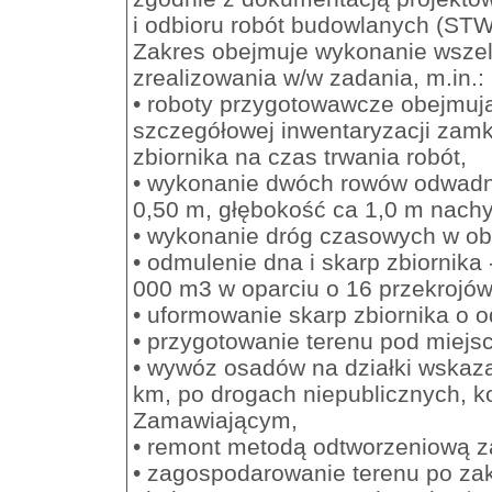
i odbioru robót budowlanych (ST
Zakres obejmuje wykonanie wszel
zrealizowania w/w zadania, m.in.:
• roboty przygotowawcze obejmują
szczegółowej inwentaryzacji zam
zbiornika na czas trwania robót,
• wykonanie dwóch rowów odwadni
0,50 m, głębokość ca 1,0 m nachy
• wykonanie dróg czasowych w obr
• odmulenie dna i skarp zbiornika
000 m3 w oparciu o 16 przekrojów
• uformowanie skarp zbiornika o 
• przygotowanie terenu pod miej
• wywóz osadów na działki wskaz
km, po drogach niepublicznych, k
Zamawiającym,
• remont metodą odtworzeniową za
• zagospodarowanie terenu po za