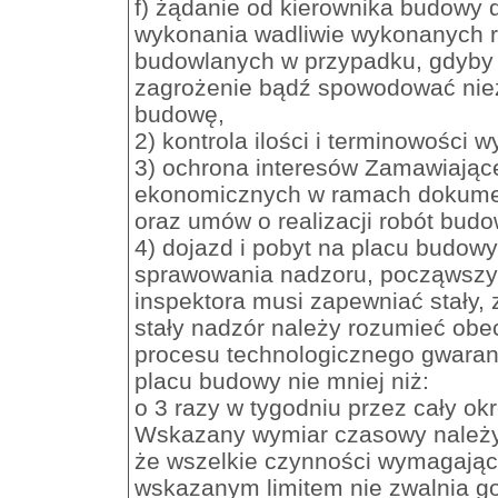
f) żądanie od kierownika budow
wykonania wadliwie wykonanych ro
budowlanych w przypadku, gdyby 
zagrożenie bądź spowodować nie
budowę,
2) kontrola ilości i terminowości 
3) ochrona interesów Zamawiające
ekonomicznych w ramach dokumen
oraz umów o realizacji robót bud
4) dojazd i pobyt na placu budowy
sprawowania nadzoru, począwszy 
inspektora musi zapewniać stały,
stały nadzór należy rozumieć obe
procesu technologicznego gwarant
placu budowy nie mniej niż:
o 3 razy w tygodniu przez cały okre
Wskazany wymiar czasowy należy 
że wszelkie czynności wymagając
wskazanym limitem nie zwalnia go