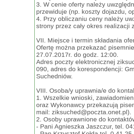
3. W cenie oferty należy uwzględn
przewiduje (np. koszty dojazdu, op
4. Przy obliczaniu ceny należy u
strony przez cały okres realizacji
VII. Miejsce i termin składania ofer
Ofertę można przekazać pisemnie/
27.07.2017r. do godz. 12:00.
Adres poczty elektronicznej
ziksu
090, adres do korespondencji: Gm
Suchedniów.
VIII. Osoba/y uprawnia/e do konta
1. Wszelkie wnioski, zawiadomien
oraz Wykonawcy przekazują pisemn
mail:
ziksuched@poczta.onet.pl
).
2. Osoby uprawnione do kontakt
- Pani Agnieszka Jaszczur, tel. 0
- Pan Krzysztof Kołda tel. 0 41 2