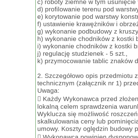
c) roboty ziemne w tym usunięcie
d) profilowanie terenu pod warstw
e) korytowanie pod warstwy konst
f) ustawienie krawężników i obrz
g) wykonanie podbudowy z krusz
h) wykonanie chodników z kostki 
i) wykonanie chodników z kostki 
j) regulację studzienek - 5 szt.,
k) przymocowanie tablic znaków 
2. Szczegółowo opis przedmiotu z
technicznym (załącznik nr 1) prze
Uwaga:
 Każdy Wykonawca przed złożeni
lokalną celem sprawdzenia warun
Wyklucza się możliwość roszczeń
skalkulowania ceny lub pominięc
umowy. Koszty oględzin budowy 
 Wykonawca powinien dysponowa