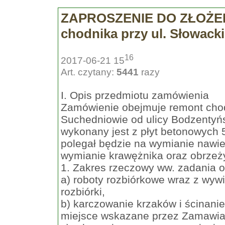
ZAPROSZENIE DO ZŁOŻEN
chodnika przy ul. Słowack
16
2017-06-21 15
Art. czytany:
5441
razy
I. Opis przedmiotu zamówienia
Zamówienie obejmuje remont chod
Suchedniowie od ulicy Bodzentyńsk
wykonany jest z płyt betonowych
polegał będzie na wymianie nawie
wymianie krawężnika oraz obrzeż
1. Zakres rzeczowy ww. zadania 
a) roboty rozbiórkowe wraz z wy
rozbiórki,
b) karczowanie krzaków i ścinani
miejsce wskazane przez Zamawia