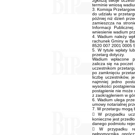
zgłoszą swoje uczest
terminie wniosą wadiu
3. Komisja Przetargow
do udziału w przetarg
później niż dzień pr
zamieszcza na stroni
Informacji Publiczne
wniesienie wadium prz
4. Wadium należy wpła
rachunek Gminy w Ban
8520 007 2001 0005 58
5. W tytule wpłaty lub
przetarg dotyczy.
Wadium wpłacone pr
zalicza się na poczet
uczestnikom przetarg
po zamknięciu przeta
liczbę uczestników, j
najmniej jedno pos
wysokości postąpienia
postąpienie nie może 
z zaokrągleniem w górę
6. Wadium ulega prze
umowy notarialnej prze
7. W przetargu mogą b
 W przypadku ucze
konieczne jest przedł
danego podmiotu rejes
 W przypadku rep
pełnomocnika oprócz