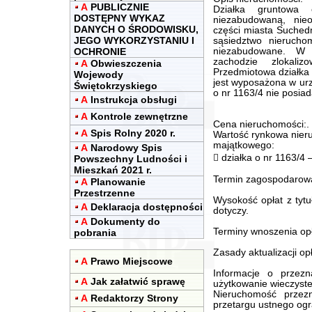
A
PUBLICZNIE
Działka gruntowa 
DOSTĘPNY WYKAZ
niezabudowaną, nie
DANYCH O ŚRODOWISKU,
części miasta Suchedn
JEGO WYKORZYSTANIU I
sąsiedztwo nierucho
OCHRONIE
niezabudowane. W 
zachodzie zlokal
A
Obwieszczenia
Przedmiotowa działka p
Wojewody
jest wyposażona w urzą
Świętokrzyskiego
o nr 1163/4 nie posiad
A
Instrukcja obsługi
A
Kontrole zewnętrzne
Cena nieruchomości:.
A
Spis Rolny 2020 r.
Wartość rynkowa nier
majątkowego:
A
Narodowy Spis
 działka o nr 1163/4 
Powszechny Ludności i
Mieszkań 2021 r.
Termin zagospodarowan
A
Planowanie
Przestrzenne
Wysokość opłat z tytu
A
Deklaracja dostępności
dotyczy.
A
Dokumenty do
Terminy wnoszenia opła
pobrania
Zasady aktualizacji opł
A
Prawo Miejscowe
Informacje o przez
A
Jak załatwić sprawę
użytkowanie wieczyste
Nieruchomość przez
A
Redaktorzy Strony
przetargu ustnego og