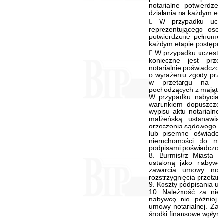
notarialne potwierd
działania na każdym 
 W przypadku ucz
reprezentującego oso
potwierdzone pełnomo
każdym etapie postęp
 W przypadku uczest
konieczne jest prz
notarialnie poświadcz
o wyrażeniu zgody pr
w przetargu na n
pochodzących z mająt
W przypadku nabycia
warunkiem dopuszcze
wypisu aktu notaria
małżeńską ustanawi
orzeczenia sądowego 
lub pisemne oświad
nieruchomości do m
podpisami poświadczon
8. Burmistrz Miast
ustaloną jako nabyw
zawarcia umowy not
rozstrzygnięcia przeta
9. Koszty podpisania 
10. Należność za n
nabywcę nie późnie
umowy notarialnej. Za
środki finansowe wpł