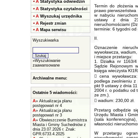
A
Statystyka odwiedzin
Termin do złożenia w
A
Statystyka czytalności
prawo pierwszeństwa
w nabyciu nieruchomo
A
Wyszukaj urzędnika
ustawy z dnia 21
A
Rejestr zmian
nieruchomościami (Dz.
terminie: 6 tygodni od 
A
Mapa serwisu
II.
Wyszukiwarka
Oznaczenie nieruc
wywoławcza, wadium, 
i miejsce przetargu:
»
Wyszukiwanie
1. Działka nr 1163/4
zaawansowane
Sądzie Rejonowym w
księga wieczysta KI1
 cena wywoławcza:
Archiwalne menu:
podlega zwolnieniu z 
pkt 9 ustawy z dnia 1
2004 r. o podatku od t
Ostatnie 5 wiadomości:
ze zm.).
A
 wadium: 230,00 zł.
»
Aktualizacja planu
postępowań nr 4
A
Przetarg odbędzie si
»
Aktualizacja planu
Urzędu Miasta i Gmin
postępowań nr 3
(sala konferencyjna
A
»
Obwieszczenie Burmistrza
własności nieruchomoś
Miasta i Gminy Suchedniów z
dnia 23.07.2026 r. Znak:
W przetargu ogran
GPR.6733.4.2025
nieruchomości ozna