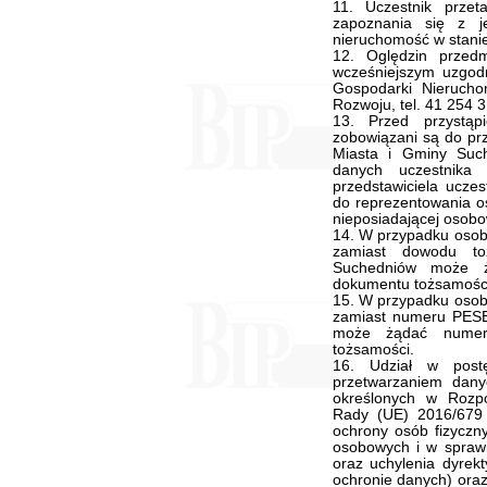
11. Uczestnik prze
zapoznania się z j
nieruchomość w stanie
12. Oględzin przed
wcześniejszym uzgodn
Gospodarki Nierucho
Rozwoju, tel. 41 254 
13. Przed przystąp
zobowiązani są do pr
Miasta i Gminy Such
danych uczestnika 
przedstawiciela ucze
do reprezentowania os
nieposiadającej osobo
14. W przypadku osoby
zamiast dowodu to
Suchedniów może ż
dokumentu tożsamośc
15. W przypadku osoby
zamiast numeru PESE
może żądać numer
tożsamości.
16. Udział w post
przetwarzaniem dan
określonych w Rozpo
Rady (UE) 2016/679 
ochrony osób fizyczn
osobowych i w spraw
oraz uchylenia dyrek
ochronie danych) oraz