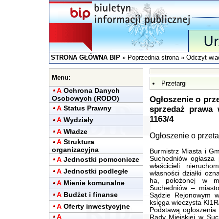
STRONA GŁÓWNA BIP
»
Poprzednia strona
» Odczyt wia
Menu:
Przetargi
A
Ochrona Danych
Osobowych (RODO)
Ogłoszenie o prze
A
Status Prawny
sprzedaż prawa w
1163/4
A
Wydziały
A
Władze
Ogłoszenie o przetar
A
Struktura
organizacyjna
Burmistrz Miasta i G
Suchedniów ogłasza p
A
Jednostki pomocnicze
właścicieli nieruch
A
Jednostki podległe
własności działki ozn
ha, położonej w m
A
Mienie komunalne
Suchedniów – miasto)
A
Budżet i finanse
Sądzie Rejonowym w
księga wieczysta KI1
A
Oferty inwestycyjne
Podstawą ogłoszenia 
A
Rady Miejskiej w Suc