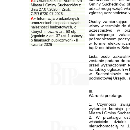
A
»
Obwieszczenie Burmistrza
Gminy Suchedniów, ob
Miasta i Gminy Suchedniów z
udział mogą wziąć właś
dnia 27.07.2026 r. Znak:
zgłoszą uczestnictwo 
GPR.6730.97.2026
A
»
Informacja o udzielonych
Osoby zamierzające 
umorzeniach niepodatkowych
winny w terminie do d
należności budżetowych, o
uczestnictwo w prz
których mowa w art. 60 ufp
stanowiącego załąc
(zgodnie z art. 37 ust 1 ustawy
pośrednictwem poczty 
o finansach publicznych) - II
w formie elektronicz
kwartał 2026
bądź osobiście w Sekr
Lista osób zakwalif
zostanie podana do pu
przed wyznaczonym te
na tablicy ogłoszeń w
w Suchedniowie ora
podmiotowej Urzędu, a 
III.
Warunki przetargu:
1. Czynności zwią
wykonuje komisja p
Miasta i Gminy Suche
2. W przetargu us
właściciele dział
nieruchomością nr 1