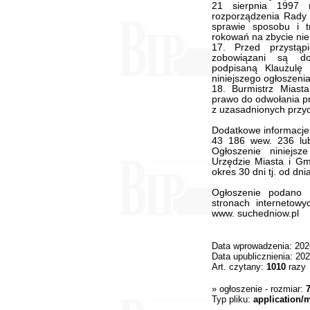
21 sierpnia 1997 
rozporządzenia Rady 
sprawie sposobu i t
rokowań na zbycie ni
17. Przed przystąp
zobowiązani są do
podpisaną Klauzulę 
niniejszego ogłoszenia
18. Burmistrz Miast
prawo do odwołania p
z uzasadnionych przy
Dodatkowe informacje
43 186 wew. 236 lub
Ogłoszenie niniejs
Urzędzie Miasta i Gm
okres 30 dni tj. od dni
Ogłoszenie podano 
stronach internetowy
www. suchedniow.pl
Data wprowadzenia: 202
Data upublicznienia: 20
Art. czytany:
1010
razy
»
ogłoszenie
- rozmiar:
Typ pliku:
application/