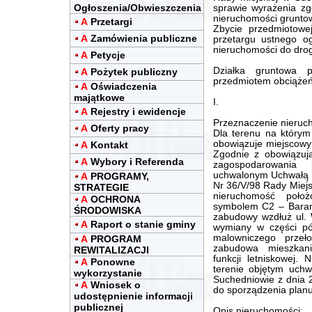
Ogłoszenia/Obwieszczenia
sprawie wyrażenia zg
nieruchomości gruntow
A
Przetargi
Zbycie przedmiotowej
A
Zamówienia publiczne
przetargu ustnego o
nieruchomości do drogi
A
Petycje
Działka gruntowa 
A
Pożytek publiczny
przedmiotem obciążeń 
A
Oświadczenia
majątkowe
I.
A
Rejestry i ewidencje
Przeznaczenie nieruch
A
Oferty pracy
Dla terenu na którym
obowiązuje miejscowy
A
Kontakt
Zgodnie z obowiązuj
A
Wybory i Referenda
zagospodarowania 
uchwalonym Uchwałą
A
PROGRAMY,
Nr 36/V/98 Rady Miejs
STRATEGIE
nieruchomość poło
A
OCHRONA
symbolem C2 – Baranó
ŚRODOWISKA
zabudowy wzdłuż ul. 
A
Raport o stanie gminy
wymiany w części pół
malowniczego przeł
A
PROGRAM
zabudowa mieszkan
REWITALIZACJI
funkcji letniskowej.
A
Ponowne
terenie objętym uchw
wykorzystanie
Suchedniowie z dnia 2
A
Wniosek o
do sporządzenia plan
udostępnienie informacji
publicznej
Opis nieruchomości: