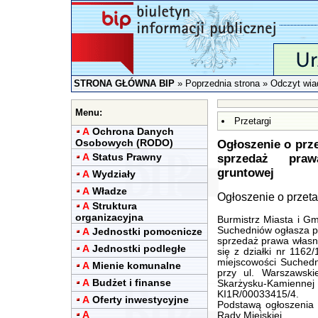
STRONA GŁÓWNA BIP
»
Poprzednia strona
» Odczyt wia
Menu:
Przetargi
A
Ochrona Danych
Osobowych (RODO)
Ogłoszenie o prze
A
Status Prawny
sprzedaż praw
gruntowej
A
Wydziały
A
Władze
Ogłoszenie o przetar
A
Struktura
organizacyjna
Burmistrz Miasta i G
Suchedniów ogłasza pi
A
Jednostki pomocnicze
sprzedaż prawa własno
A
Jednostki podległe
się z działki nr 1162
miejscowości Suchedn
A
Mienie komunalne
przy ul. Warszawsk
A
Budżet i finanse
Skarżysku-Kamienne
KI1R/00033415/4.
A
Oferty inwestycyjne
Podstawą ogłoszenia 
A
Rady Miejskiej