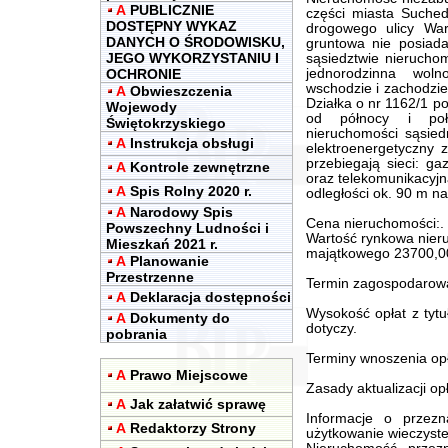
A
PUBLICZNIE
części miasta Suche
DOSTĘPNY WYKAZ
drogowego ulicy War
DANYCH O ŚRODOWISKU,
gruntowa nie posiad
JEGO WYKORZYSTANIU I
sąsiedztwie nierucho
OCHRONIE
jednorodzinna wol
wschodzie i zachodzie
A
Obwieszczenia
Działka o nr 1162/1 po
Wojewody
od północy i poł
Świętokrzyskiego
nieruchomości sąsiedn
A
Instrukcja obsługi
elektroenergetyczny 
przebiegają sieci: g
A
Kontrole zewnętrzne
oraz telekomunikacyjna
A
Spis Rolny 2020 r.
odległości ok. 90 m n
A
Narodowy Spis
Cena nieruchomości:.
Powszechny Ludności i
Wartość rynkowa nier
Mieszkań 2021 r.
majątkowego 23700,00
A
Planowanie
Przestrzenne
Termin zagospodarowan
A
Deklaracja dostępności
Wysokość opłat z tytu
A
Dokumenty do
dotyczy.
pobrania
Terminy wnoszenia opła
A
Prawo Miejscowe
Zasady aktualizacji opł
A
Jak załatwić sprawę
Informacje o przez
A
Redaktorzy Strony
użytkowanie wieczyste