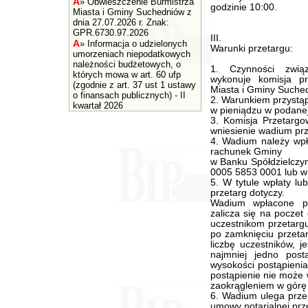
A
»
Obwieszczenie Burmistrza
godzinie 10:00.
Miasta i Gminy Suchedniów z
dnia 27.07.2026 r. Znak:
GPR.6730.97.2026
III.
A
»
Informacja o udzielonych
Warunki przetargu:
umorzeniach niepodatkowych
należności budżetowych, o
1. Czynności zwią
których mowa w art. 60 ufp
wykonuje komisja p
(zgodnie z art. 37 ust 1 ustawy
Miasta i Gminy Suche
o finansach publicznych) - II
2. Warunkiem przystąp
kwartał 2026
w pieniądzu w podanej
3. Komisja Przetargo
wniesienie wadium prz
4. Wadium należy wpła
rachunek Gminy
w Banku Spółdzielczy
0005 5853 0001 lub w 
5. W tytule wpłaty lub
przetarg dotyczy.
Wadium wpłacone pr
zalicza się na poczet
uczestnikom przetarg
po zamknięciu przeta
liczbę uczestników, j
najmniej jedno pos
wysokości postąpienia
postąpienie nie może 
zaokrągleniem w górę 
6. Wadium ulega prze
umowy notarialnej prze