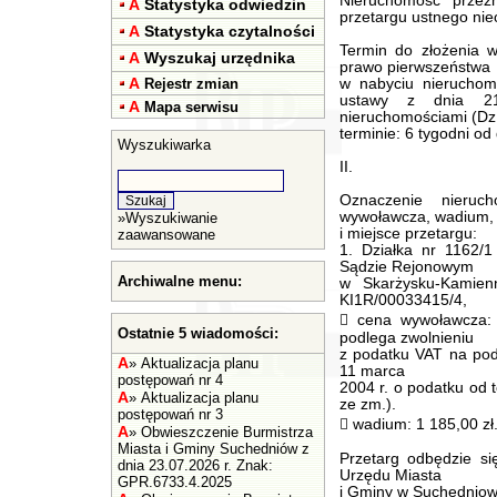
Nieruchomość przez
A
Statystyka odwiedzin
przetargu ustnego nie
A
Statystyka czytalności
Termin do złożenia w
A
Wyszukaj urzędnika
prawo pierwszeństwa
A
Rejestr zmian
w nabyciu nieruchomo
ustawy z dnia 21
A
Mapa serwisu
nieruchomościami (Dz.
terminie: 6 tygodni od 
Wyszukiwarka
II.
Oznaczenie nieruc
wywoławcza, wadium, 
»
Wyszukiwanie
i miejsce przetargu:
zaawansowane
1. Działka nr 1162/1
Sądzie Rejonowym
Archiwalne menu:
w Skarżysku-Kamien
KI1R/00033415/4,
 cena wywoławcza: 
Ostatnie 5 wiadomości:
podlega zwolnieniu
z podatku VAT na pods
A
»
Aktualizacja planu
11 marca
postępowań nr 4
2004 r. o podatku od t
A
»
Aktualizacja planu
ze zm.).
postępowań nr 3
 wadium: 1 185,00 zł
A
»
Obwieszczenie Burmistrza
Miasta i Gminy Suchedniów z
Przetarg odbędzie si
dnia 23.07.2026 r. Znak:
Urzędu Miasta
GPR.6733.4.2025
i Gminy w Suchedniowi