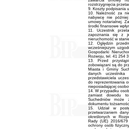
zawarcia umowy not
rozstrzygnięcia przeta
9. Koszty podpisania 
10. Należność za n
nabywcę nie późnie
umowy notarialnej. Za
środki finansowe wpł
11. Uczestnik prze
zapoznania się z j
nieruchomość w stanie
12. Oględzin przed
wcześniejszym uzgodn
Gospodarki Nierucho
Rozwoju, tel. 41 254 
13. Przed przystąp
zobowiązani są do pr
Miasta i Gminy Such
danych uczestnika 
przedstawiciela ucze
do reprezentowania os
nieposiadającej osobo
14. W przypadku osoby
zamiast dowodu to
Suchedniów może ż
dokumentu tożsamośc
15. Udział w post
przetwarzaniem dan
określonych w Rozpo
Rady (UE) 2016/679 
ochrony osób fizyczn