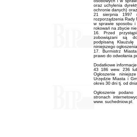
osobowych i w spraw
oraz uchylenia dyrek
ochronie danych) oraz
21 sierpnia 1997 
rozporządzenia Rady M
w sprawie sposobu i 
rokowań na zbycie ni
16. Przed przystąp
zobowiązani są do
podpisaną Klauzulę 
niniejszego ogłoszenia
17. Burmistrz Miast
prawo do odwołania pr
Dodatkowe informacje
43 186 wew. 236 lub
Ogłoszenie niniejs
Urzędzie Miasta i Gm
okres 30 dni tj. od dni
Ogłoszenie podano 
stronach internetowy
www. suchedniow.pl.