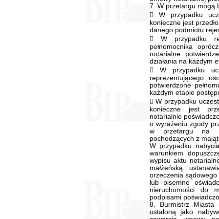
7. W przetargu mogą b
 W przypadku ucze
konieczne jest przedł
danego podmiotu rejes
 W przypadku rep
pełnomocnika oprócz
notarialne potwierd
działania na każdym 
 W przypadku ucz
reprezentującego oso
potwierdzone pełnomo
każdym etapie postęp
 W przypadku uczest
konieczne jest prz
notarialnie poświadcz
o wyrażeniu zgody pr
w przetargu na n
pochodzących z mająt
W przypadku nabycia
warunkiem dopuszcze
wypisu aktu notaria
małżeńską ustanawi
orzeczenia sądowego 
lub pisemne oświad
nieruchomości do m
podpisami poświadczon
8. Burmistrz Miast
ustaloną jako nabyw