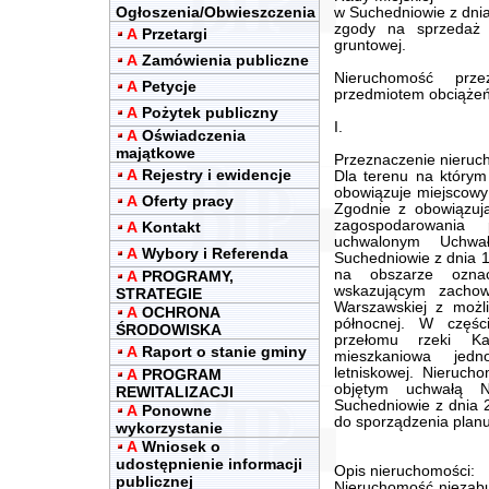
Ogłoszenia/Obwieszczenia
w Suchedniowie z dnia
zgody na sprzedaż 
A
Przetargi
gruntowej.
A
Zamówienia publiczne
Nieruchomość prz
A
Petycje
przedmiotem obciążeń 
A
Pożytek publiczny
I.
A
Oświadczenia
majątkowe
Przeznaczenie nieruch
A
Rejestry i ewidencje
Dla terenu na którym
obowiązuje miejscowy
A
Oferty pracy
Zgodnie z obowiązuj
zagospodarowania 
A
Kontakt
uchwalonym Uchwa
A
Wybory i Referenda
Suchedniowie z dnia 1
na obszarze ozn
A
PROGRAMY,
wskazującym zachow
STRATEGIE
Warszawskiej z możl
A
OCHRONA
północnej. W częśc
ŚRODOWISKA
przełomu rzeki Ka
A
Raport o stanie gminy
mieszkaniowa jedn
letniskowej. Nieruch
A
PROGRAM
objętym uchwałą N
REWITALIZACJI
Suchedniowie z dnia 2
A
Ponowne
do sporządzenia plan
wykorzystanie
A
Wniosek o
udostępnienie informacji
Opis nieruchomości:
publicznej
Nieruchomość niezabu