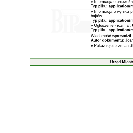
»
Informacja o unieważni
Typ pliku:
application/
»
Informacja o wyniku pr
bajtów
Typ pliku:
application/
»
Ogłoszenie
- rozmiar:
Typ pliku:
application/
Wiadomość wprowadził
Autor dokumentu
: Joa
»
Pokaż rejestr zmian d
Urząd Miast