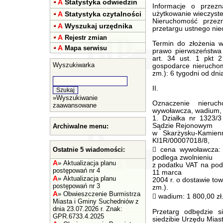
A
Statystyka odwiedzin
Informacje o przez
A
Statystyka czytalności
użytkowanie wieczyste
Nieruchomość przez
A
Wyszukaj urzędnika
przetargu ustnego nie
A
Rejestr zmian
Termin do złożenia w
A
Mapa serwisu
prawo pierwszeństwa
art. 34 ust. 1 pkt 
Wyszukiwarka
gospodarce nieruchom
zm.): 6 tygodni od dnia
II.
»
Wyszukiwanie
Oznaczenie nieruc
zaawansowane
wywoławcza, wadium, t
1. Działka nr 1323/3
Sądzie Rejonowym
Archiwalne menu:
w Skarżysku-Kamien
KI1R/00007018/8,
Ostatnie 5 wiadomości:
 cena wywoławcza: 
podlega zwolnieniu
A
»
Aktualizacja planu
z podatku VAT na pods
postępowań nr 4
11 marca
A
»
Aktualizacja planu
2004 r. o dostawie tow
postępowań nr 3
zm.).
A
»
Obwieszczenie Burmistrza
 wadium: 1 800,00 zł
Miasta i Gminy Suchedniów z
dnia 23.07.2026 r. Znak:
Przetarg odbędzie 
GPR.6733.4.2025
siedzibie Urzędu Mias