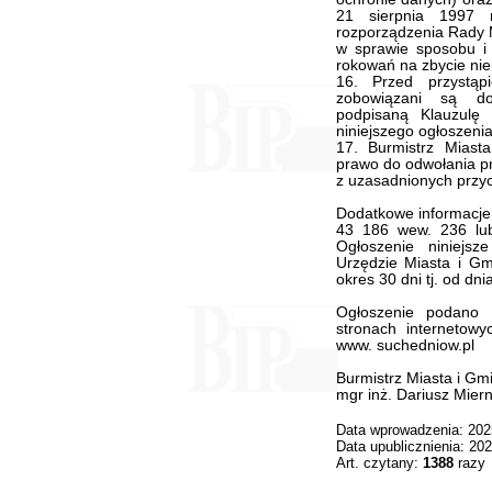
21 sierpnia 1997 
rozporządzenia Rady M
w sprawie sposobu i 
rokowań na zbycie ni
16. Przed przystąp
zobowiązani są do
podpisaną Klauzulę 
niniejszego ogłoszenia
17. Burmistrz Miast
prawo do odwołania p
z uzasadnionych przy
Dodatkowe informacje
43 186 wew. 236 lub
Ogłoszenie niniejs
Urzędzie Miasta i Gm
okres 30 dni tj. od dni
Ogłoszenie podano 
stronach internetowy
www. suchedniow.pl
Burmistrz Miasta i Gm
mgr inż. Dariusz Miern
Data wprowadzenia: 202
Data upublicznienia: 20
Art. czytany:
1388
razy