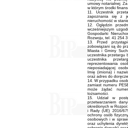
umowy notarialnej. Za 
w którym środki fina
11. Uczestnik prze
zapoznania się z j
nieruchomość w stanie
12. Oględzin przed
wcześniejszym uzgodn
Gospodarki Nierucho
Rozwoju, tel. 41 254 
13. Przed przystąp
zobowiązani są do pr
Miasta i Gminy Such
uczestnika przetargu 
uczestnika przet
reprezentowania osob
nieposiadającej oso
Imię (imiona) i nazw
oraz adres do doręcze
14. W przypadku osoby
zamiast numeru PESE
może żądać numer
tożsamości.
15. Udział w post
przetwarzaniem dan
określonych w Rozpor
i Rady (UE) 2016/679
ochrony osób fizyczn
osobowych i w spraw
oraz uchylenia dyrek
ochronie danych) oraz