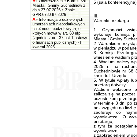
A
»
Obwieszczenie Burmistrza
5 (sala konferencyjna)
Miasta i Gminy Suchedniów z
dnia 27.07.2026 r. Znak:
GPR.6730.97.2026
III.
A
»
Informacja o udzielonych
Warunki przetargu:
umorzeniach niepodatkowych
należności budżetowych, o
1. Czynności zwią
których mowa w art. 60 ufp
wykonuje komisja p
(zgodnie z art. 37 ust 1 ustawy
Miasta i Gminy Suche
o finansach publicznych) - II
2. Warunkiem przystąp
kwartał 2026
w pieniądzu w podanej
3. Komisja Przetargo
wniesienie wadium prz
4. Wadium należy wpł
2025 r. na rachun
Suchedniowie nr 68
kasie tut. Urzędu.
5. W tytule wpłaty lub
przetarg dotyczy.
Wadium wpłacone pr
zalicza się na poczet
uczestnikom przetarg
w terminie 3 dni po z
bez względu na liczbę 
zaoferuje co najmn
wywoławczej. O wyso
przetargu,
z tym że postąpieni
wywoławczej
z zaokrągleniem w górę