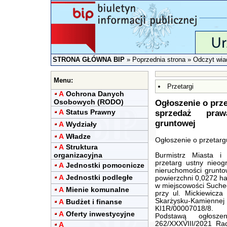
STRONA GŁÓWNA BIP
»
Poprzednia strona
» Odczyt wia
Menu:
Przetargi
A
Ochrona Danych
Osobowych (RODO)
Ogłoszenie o prze
A
Status Prawny
sprzedaż praw
gruntowej
A
Wydziały
A
Władze
Ogłoszenie o przetarg
A
Struktura
organizacyjna
Burmistrz Miasta i
przetarg ustny nieog
A
Jednostki pomocnicze
nieruchomości gruntow
A
Jednostki podległe
powierzchni 0,0272 ha
w miejscowości Suche
A
Mienie komunalne
przy ul. Mickiewicz
Skarżysku-Kamienne
A
Budżet i finanse
KI1R/00007018/8.
A
Oferty inwestycyjne
Podstawą ogłosz
262/XXXVIII/2021 Ra
A