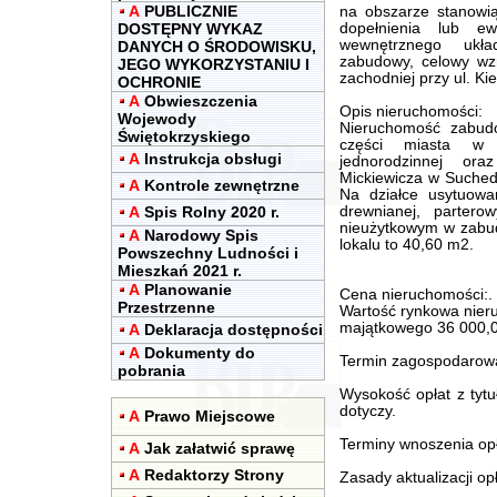
A
PUBLICZNIE
na obszarze stanowią
DOSTĘPNY WYKAZ
dopełnienia lub e
wewnętrznego ukła
DANYCH O ŚRODOWISKU,
zabudowy, celowy wzr
JEGO WYKORZYSTANIU I
zachodniej przy ul. Kie
OCHRONIE
A
Obwieszczenia
Opis nieruchomości:
Wojewody
Nieruchomość zabudo
Świętokrzyskiego
części miasta w 
A
Instrukcja obsługi
jednorodzinnej ora
Mickiewicza w Suched
A
Kontrole zewnętrzne
Na działce usytuowan
A
Spis Rolny 2020 r.
drewnianej, parter
nieużytkowym w zabud
A
Narodowy Spis
lokalu to 40,60 m2.
Powszechny Ludności i
Mieszkań 2021 r.
A
Planowanie
Cena nieruchomości:.
Przestrzenne
Wartość rynkowa nier
majątkowego 36 000,0
A
Deklaracja dostępności
A
Dokumenty do
Termin zagospodarowan
pobrania
Wysokość opłat z tytu
dotyczy.
A
Prawo Miejscowe
Terminy wnoszenia opła
A
Jak załatwić sprawę
A
Redaktorzy Strony
Zasady aktualizacji opł