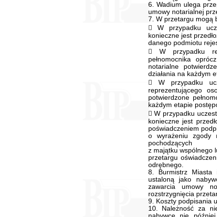
6. Wadium ulega prze
umowy notarialnej prze
7. W przetargu mogą b
 W przypadku ucze
konieczne jest przedł
danego podmiotu rejes
 W przypadku rep
pełnomocnika oprócz
notarialne potwierd
działania na każdym 
 W przypadku ucz
reprezentującego oso
potwierdzone pełnomo
każdym etapie postęp
 W przypadku uczest
konieczne jest przed
poświadczeniem podp
o wyrażeniu zgody 
pochodzących
z majątku wspólnego l
przetargu oświadczen
odrębnego.
8. Burmistrz Miast
ustaloną jako nabyw
zawarcia umowy not
rozstrzygnięcia przeta
9. Koszty podpisania 
10. Należność za n
nabywcę nie późnie