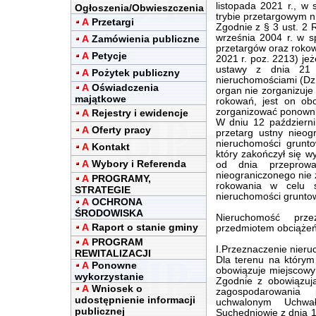
listopada 2021 r., w
Ogłoszenia/Obwieszczenia
trybie przetargowym n
A
Przetargi
Zgodnie z § 3 ust. 2 
września 2004 r. w s
A
Zamówienia publiczne
przetargów oraz rokowa
A
Petycje
2021 r. poz. 2213) jeż
ustawy z dnia 21 
A
Pożytek publiczny
nieruchomościami (Dz.
A
Oświadczenia
organ nie zorganizuje
majątkowe
rokowań, jest on obo
zorganizować ponowni
A
Rejestry i ewidencje
W dniu 12 październi
A
Oferty pracy
przetarg ustny nieog
nieruchomości gruntow
A
Kontakt
który zakończył się 
A
Wybory i Referenda
od dnia przeprowa
nieograniczonego nie 
A
PROGRAMY,
rokowania w celu s
STRATEGIE
nieruchomości gruntow
A
OCHRONA
ŚRODOWISKA
Nieruchomość prz
A
Raport o stanie gminy
przedmiotem obciążeń 
A
PROGRAM
I.Przeznaczenie nieru
REWITALIZACJI
Dla terenu na którym
A
Ponowne
obowiązuje miejscowy
wykorzystanie
Zgodnie z obowiązuj
A
Wniosek o
zagospodarowania 
udostępnienie informacji
uchwalonym Uchwa
publicznej
Suchedniowie z dnia 1