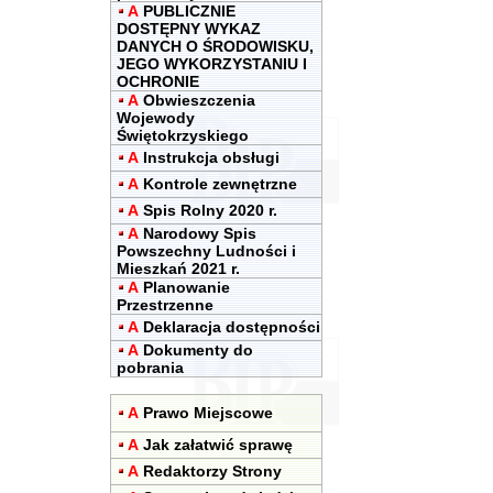
A
PUBLICZNIE
DOSTĘPNY WYKAZ
DANYCH O ŚRODOWISKU,
JEGO WYKORZYSTANIU I
OCHRONIE
A
Obwieszczenia
Wojewody
Świętokrzyskiego
A
Instrukcja obsługi
A
Kontrole zewnętrzne
A
Spis Rolny 2020 r.
A
Narodowy Spis
Powszechny Ludności i
Mieszkań 2021 r.
A
Planowanie
Przestrzenne
A
Deklaracja dostępności
A
Dokumenty do
pobrania
A
Prawo Miejscowe
A
Jak załatwić sprawę
A
Redaktorzy Strony