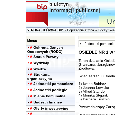
STRONA GŁÓWNA BIP
»
Poprzednia strona
» Odczyt wia
Menu:
Jednostki pomocnic
A
Ochrona Danych
Osobowych (RODO)
OSIEDLE NR 1 w
A
Status Prawny
Teren działania Osiedl
A
Wydziały
Graniczna, Jarzębinow
Źródłowa.
A
Władze
A
Struktura
Skład zarządu Osiedla
organizacyjna
A
Jednostki pomocnicze
1) Iwona Babiarz
2) Joanna Lewicka
A
Jednostki podległe
3) Alfred Stando
4) Monika Stępnik
A
Mienie komunalne
5) Barbara Tusznio
A
Budżet i finanse
Przewodniczący Zarząd
A
Oferty inwestycyjne
A