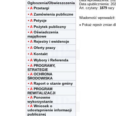
Data wprowadzenia: 202
Ogłoszenia/Obwieszczenia
Data upublicznienia: 202
A
Przetargi
Art. czytany:
1879
razy
A
Zamówienia publiczne
Wiadomość wprowadził
A
Petycje
»
Pokaż rejestr zmian d
A
Pożytek publiczny
A
Oświadczenia
majątkowe
A
Rejestry i ewidencje
A
Oferty pracy
A
Kontakt
A
Wybory i Referenda
A
PROGRAMY,
STRATEGIE
A
OCHRONA
ŚRODOWISKA
A
Raport o stanie gminy
A
PROGRAM
REWITALIZACJI
A
Ponowne
wykorzystanie
A
Wniosek o
udostępnienie informacji
publicznej