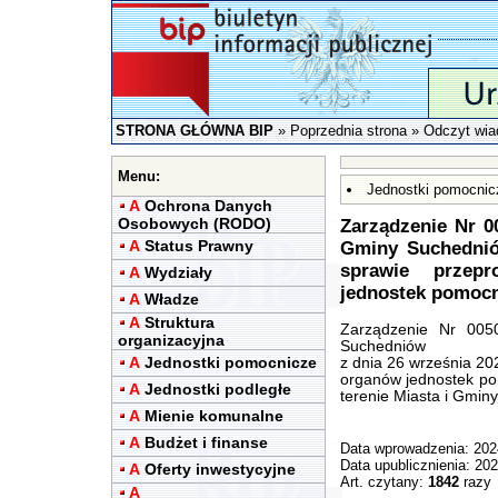
STRONA GŁÓWNA BIP
»
Poprzednia strona
» Odczyt wia
Menu:
Jednostki pomocnic
A
Ochrona Danych
Osobowych (RODO)
Zarządzenie Nr 0
A
Status Prawny
Gminy Suchednió
sprawie przep
A
Wydziały
jednostek pomocn
A
Władze
A
Struktura
Zarządzenie Nr 005
organizacyjna
Suchedniów
A
Jednostki pomocnicze
z dnia 26 września 20
organów jednostek po
A
Jednostki podległe
terenie Miasta i Gmin
A
Mienie komunalne
A
Budżet i finanse
Data wprowadzenia: 202
Data upublicznienia: 20
A
Oferty inwestycyjne
Art. czytany:
1842
razy
A