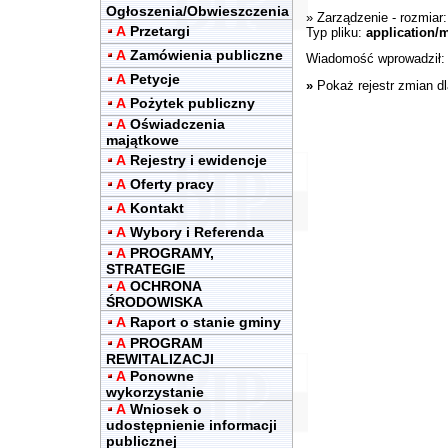
Ogłoszenia/Obwieszczenia
»
Zarządzenie
- rozmiar
A
Przetargi
Typ pliku:
application/
A
Zamówienia publiczne
Wiadomość wprowadził
A
Petycje
»
Pokaż rejestr zmian d
A
Pożytek publiczny
A
Oświadczenia
majątkowe
A
Rejestry i ewidencje
A
Oferty pracy
A
Kontakt
A
Wybory i Referenda
A
PROGRAMY,
STRATEGIE
A
OCHRONA
ŚRODOWISKA
A
Raport o stanie gminy
A
PROGRAM
REWITALIZACJI
A
Ponowne
wykorzystanie
A
Wniosek o
udostępnienie informacji
publicznej