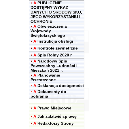
A
PUBLICZNIE
DOSTĘPNY WYKAZ
DANYCH O ŚRODOWISKU,
JEGO WYKORZYSTANIU I
OCHRONIE
A
Obwieszczenia
Wojewody
Świętokrzyskiego
A
Instrukcja obsługi
A
Kontrole zewnętrzne
A
Spis Rolny 2020 r.
A
Narodowy Spis
Powszechny Ludności i
Mieszkań 2021 r.
A
Planowanie
Przestrzenne
A
Deklaracja dostępności
A
Dokumenty do
pobrania
A
Prawo Miejscowe
A
Jak załatwić sprawę
A
Redaktorzy Strony