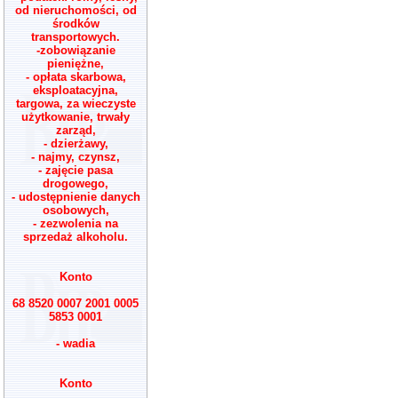
od nieruchomości, od
środków
transportowych.
-zobowiązanie
pieniężne,
- opłata skarbowa,
eksploatacyjna,
targowa, za wieczyste
użytkowanie, trwały
zarząd,
- dzierżawy,
- najmy, czynsz,
- zajęcie pasa
drogowego,
- udostępnienie danych
osobowych,
- zezwolenia na
sprzedaż alkoholu.
Konto
68 8520 0007 2001 0005
5853 0001
- wadia
Konto