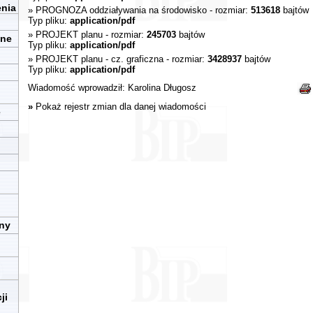
enia
»
PROGNOZA oddziaływania na środowisko
- rozmiar:
513618
bajtów
Typ pliku:
application/pdf
»
PROJEKT planu
- rozmiar:
245703
bajtów
zne
Typ pliku:
application/pdf
»
PROJEKT planu - cz. graficzna
- rozmiar:
3428937
bajtów
Typ pliku:
application/pdf
Wiadomość wprowadził:
Karolina Długosz
»
Pokaż rejestr zmian dla danej wiadomości
e
iny
ji