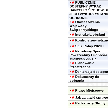
A
PUBLICZNIE
DOSTĘPNY WYKAZ
DANYCH O ŚRODOWIS
JEGO WYKORZYSTANIU
OCHRONIE
A
Obwieszczenia
Wojewody
Świętokrzyskiego
A
Instrukcja obsługi
A
Kontrole zewnętrzn
A
Spis Rolny 2020 r.
A
Narodowy Spis
Powszechny Ludności 
Mieszkań 2021 r.
A
Planowanie
Przestrzenne
A
Deklaracja dostępn
A
Dokumenty do
pobrania
A
Prawo Miejscowe
A
Jak załatwić sprawę
A
Redaktorzy Strony