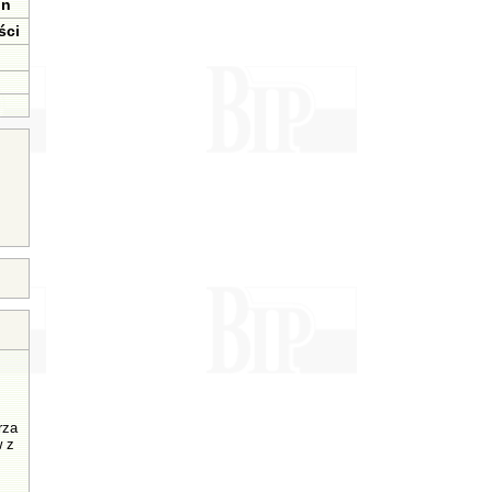
in
ści
rza
w z