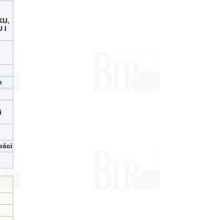
KU,
 I
e
i
ości