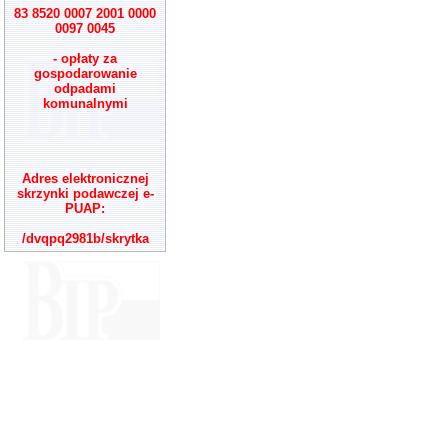
83 8520 0007 2001 0000
0097 0045
- opłaty za
gospodarowanie
odpadami
komunalnymi
Adres elektronicznej
skrzynki podawczej e-
PUAP:
/dvqpq2981b/skrytka