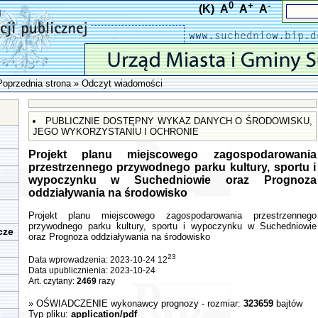
0
+
-
(K)
A
A
A
Poprzednia strona
» Odczyt wiadomości
PUBLICZNIE DOSTĘPNY WYKAZ DANYCH O ŚRODOWISKU,
JEGO WYKORZYSTANIU I OCHRONIE
Projekt planu miejscowego zagospodarowania
przestrzennego przywodnego parku kultury, sportu i
wypoczynku w Suchedniowie oraz Prognoza
oddziaływania na środowisko
Projekt planu miejscowego zagospodarowania przestrzennego
przywodnego parku kultury, sportu i wypoczynku w Suchedniowie
cze
oraz Prognoza oddziaływania na środowisko
23
Data wprowadzenia: 2023-10-24 12
Data upublicznienia: 2023-10-24
Art. czytany:
2469
razy
»
OŚWIADCZENIE wykonawcy prognozy
- rozmiar:
323659
bajtów
Typ pliku:
application/pdf