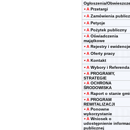
Ogłoszenia/Obwieszcz
A
Przetargi
A
Zamówienia public
A
Petycje
A
Pożytek publiczny
A
Oświadczenia
majątkowe
A
Rejestry i ewidencj
A
Oferty pracy
A
Kontakt
A
Wybory i Referenda
A
PROGRAMY,
STRATEGIE
A
OCHRONA
ŚRODOWISKA
A
Raport o stanie gm
A
PROGRAM
REWITALIZACJI
A
Ponowne
wykorzystanie
A
Wniosek o
udostępnienie informac
publicznej