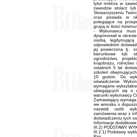
tytuł mistrza w zawod
zawodzie stolarz lu
Stowarzyszeniu Twór
oraz posiada w okr
polegające na przep
grupą w ilości minimu
- Wykonawca musi 
dysponował w okresie
osobą legitymującą
odpowiednim doświadcz
jej powierzona tj.: 
kierunkowe lub s
ogrodnictwo, projekt
krajobrazu, rolnictwo
ostatnich 5 lat dośw
szkoleń obejmujących
10 godzin. Do wyk
oświadczenie Wyko
wymagane wykształce
ubiegających się o 
warunki wykonawcy Ci
Zamawiający wymaga 
we wniosku o dopuszc
nazwisk osób wyko
zamówienia wraz z inf
doświadczeniu tych os
Informacje dodatkowe
III.2) PODSTAWY W
III.2.1) Podstawy wykl
Pzp