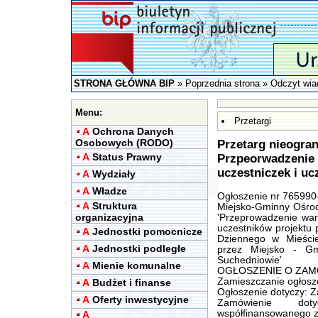
STRONA GŁÓWNA BIP
»
Poprzednia strona
» Odczyt wia
Menu:
Przetargi
A
Ochrona Danych
Osobowych (RODO)
Przetarg nieogran
A
Status Prawny
Przpeorwadzenie
uczestniczek i uc
A
Wydziały
A
Władze
Ogłoszenie nr 765990-
A
Struktura
Miejsko-Gminny Ośro
organizacyjna
'Przeprowadzenie war
uczestników projektu 
A
Jednostki pomocnicze
Dziennego w Mieści
A
Jednostki podległe
przez Miejsko - G
Suchedniowie'
A
Mienie komunalne
OGŁOSZENIE O ZAMÓW
Zamieszczanie ogłosz
A
Budżet i finanse
Ogłoszenie dotyczy: 
A
Oferty inwestycyjne
Zamówienie dot
współfinansowanego ze
A