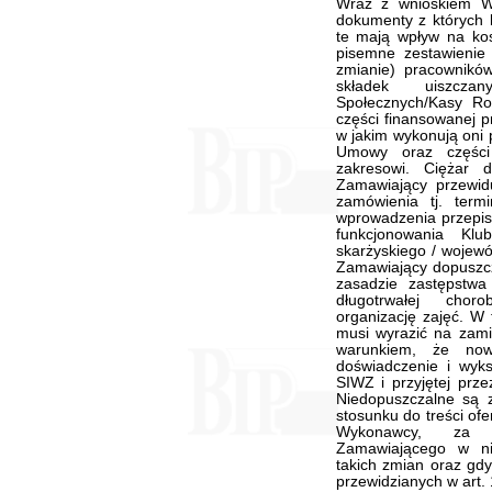
Wraz z wnioskiem W
dokumenty z których 
te mają wpływ na ko
pisemne zestawienie
zmianie) pracownikó
składek uiszcz
Społecznych/Kasy Ro
części finansowanej 
w jakim wykonują oni 
Umowy oraz części
zakresowi. Ciężar
Zamawiający przewidu
zamówienia tj. ter
wprowadzenia przepis
funkcjonowania Kl
skarżyskiego / wojewó
Zamawiający dopuszcz
zasadzie zastępstw
długotrwałej chor
organizację zajęć. W 
musi wyrazić na zam
warunkiem, że nowa
doświadczenie i wyks
SIWZ i przyjętej prz
Niedopuszczalne są 
stosunku do treści of
Wykonawcy, za w
Zamawiającego w ni
takich zmian oraz gdy
przewidzianych w art. 