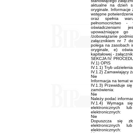
stanowiącego załączn
aktualne na dzień s
oryginale. Informacje
wstępne potwierdzeni
oraz spełnia war
pełnomocnictwo -
oświadczeniami j
upoważniające go 
/zobowiązanie podmio
załącznikiem nr 7 
polega na zasobach i
oryginale, e) oświ
kapitałowej - załączni
SEKCJA IV: PROCED
IV.1) OPIS
IV.1.1) Tryb udzieleni
IV.1.2) Zamawiający ż
Nie
Informacja na temat 
IV.1.3) Przewiduje si
zamówienia:
Nie
Należy podać informacj
IV.1.4) Wymaga się
elektronicznych l
elektronicznych:
Nie
Dopuszcza się zł
elektronicznych l
elektronicznych: