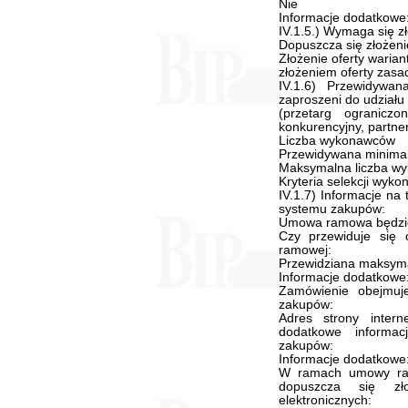
Nie
Informacje dodatkowe
IV.1.5.) Wymaga się zł
Dopuszcza się złożeni
Złożenie oferty waria
złożeniem oferty zasad
IV.1.6) Przewidywa
zaproszeni do udziału
(przetarg ograniczo
konkurencyjny, partne
Liczba wykonawców
Przewidywana minima
Maksymalna liczba w
Kryteria selekcji wyk
IV.1.7) Informacje n
systemu zakupów:
Umowa ramowa będzie
Czy przewiduje się 
ramowej:
Przewidziana maksyma
Informacje dodatkowe
Zamówienie obejmuj
zakupów:
Adres strony inter
dodatkowe informa
zakupów:
Informacje dodatkowe
W ramach umowy ra
dopuszcza się zł
elektronicznych: