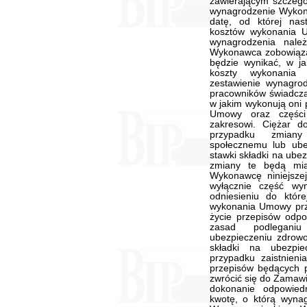
zawierającym szczegół
wynagrodzenie Wykon
datę, od której nas
kosztów wykonania 
wynagrodzenia nal
Wykonawca zobowiązan
będzie wynikać, w j
koszty wykonania
zestawienie wynagro
pracowników świadczą
w jakim wykonują oni 
Umowy oraz części
zakresowi. Ciężar 
przypadku zmiany
społecznemu lub ube
stawki składki na ubez
zmiany te będą mia
Wykonawcę niniejsz
wyłącznie część wy
odniesieniu do któr
wykonania Umowy pr
życie przepisów odpo
zasad podleganiu
ubezpieczeniu zdrowo
składki na ubezpi
przypadku zaistnieni
przepisów będących 
zwrócić się do Zamawi
dokonanie odpowied
kwotę, o którą wyna