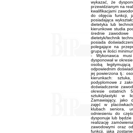
wykazać, że dyspon
przewidzianym na real
kwalifikacjami zawod
do objęcia funkcji, 
posiadająca wykształc
dietetyka lub techno
kierunkowe studia po
średnie zawodowe 
dietetyk/technik techn
posiada doświadczen
polegające na przep
grupą w ilości minimu
- Wykonawca musi 
dysponował w okresie
osobą legitymującą
odpowiednim doświadcz
jej powierzona tj.: o
kierunkach: sztuka
podyplomowe z zakre
doświadczenie zawo
okresie ostatnich
sztuki/plastyki w
Zamawiający, jako 
zajęć w placówkach 
klubach seniora, u
odniesieniu do czę
dysponuje lub będzie
realizację zamówieni
zawodowymi oraz od
funkcji, jaka zostani