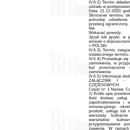
IV.6.2) Termin składa
udziału w postępowani
Data: 21.12.2020, god
Skrócenie terminu sk
potrzebę udzielenia
przetarg ograniczony,
Nie
Wskazać powody:
Język lub języki, w 
wnioski o dopuszczeni
> POLSKI
IV.6.3) Termin związ
ostatecznego terminu s
IV.6.4) Przewiduje si
zamówienia, w przypa
być przeznaczone n
zamówienia:
IV.6.5) Informacje do
ZAŁĄCZNIK I - 
CZĘŚCIOWYCH
Część nr: 1 Nazwa: Cz
1) Krótki opis przedmi
ilość dostaw, usług
zapotrzebowania i 
innowacyjnego -okre
produkt, usługę lub 
warsztaty kulinar
warsztatów kulin
przygotowywanie po
żywienia. W ramach 