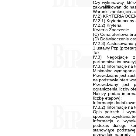
Czy wykonawcy, którz
zakwalifikowani do na
Warunki zamknięcia auk
IV.2) KRYTERIA OC
IV.2.1) Kryteria oceny 
IV.2.2) Kryteria
Kryteria Znaczenie
(C) Cena ofertowa bru
(D) Doświadczenie os
IV.2.3) Zastosowanie 
1 ustawy Pzp (przetar
Tak
IV.3) Negocjacje z
partnerstwo innowacy
IV.3.1) Informacje na 
Minimalne wymagania, 
Przewidziane jest zas
na podstawie ofert ws
Przewidziany jest 
ograniczenia liczby ofe
Należy podać informa
liczbę etapów):
Informacje dodatkowe
IV.3.2) Informacje na
Opis potrzeb i wym
sposobie uzyskania te
Informacja o wysok
podczas dialogu kon
stanowiące podstawę 
przewiduje nagrody: