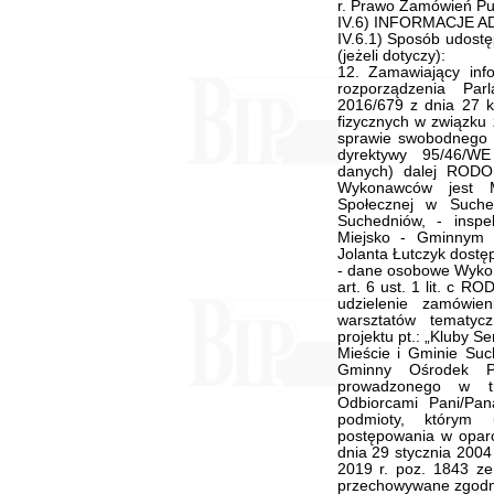
r. Prawo Zamówień Pu
IV.6) INFORMACJE 
IV.6.1) Sposób udostę
(jeżeli dotyczy):
12. Zamawiający info
rozporządzenia Pa
2016/679 z dnia 27 k
fizycznych w związku
sprawie swobodnego p
dyrektywy 95/46/WE
danych) dalej RODO
Wykonawców jest 
Społecznej w Suche
Suchedniów, - insp
Miejsko - Gminnym 
Jolanta Łutczyk dostę
- dane osobowe Wyko
art. 6 ust. 1 lit. c 
udzielenie zamówien
warsztatów tematyc
projektu pt.: „Kluby 
Mieście i Gminie Suc
Gminny Ośrodek P
prowadzonego w tr
Odbiorcami Pani/Pa
podmioty, którym 
postępowania w oparci
dnia 29 stycznia 2004
2019 r. poz. 1843 z
przechowywane zgodnie