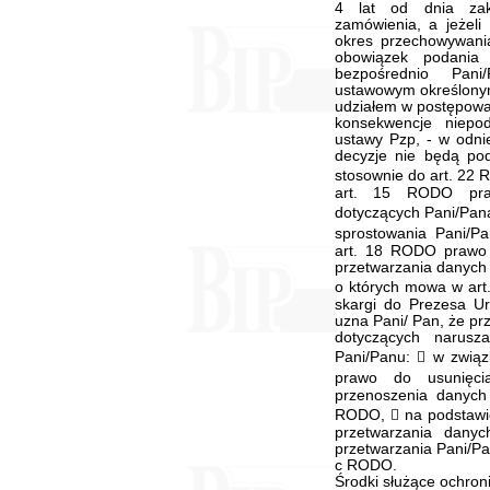
4 lat od dnia zak
zamówienia, a jeżeli
okres przechowywania
obowiązek podania
bezpośrednio Pan
ustawowym określonym
udziałem w postępowan
konsekwencje niepo
ustawy Pzp, - w odni
decyzje nie będą p
stosownie do art. 22 
art. 15 RODO pra
dotyczących Pani/Pan
sprostowania Pani/P
art. 18 RODO prawo ż
przetwarzania danych
o których mowa w art
skargi do Prezesa 
uzna Pani/ Pan, że p
dotyczących narusz
Pani/Panu:  w związk
prawo do usunięc
przenoszenia danyc
RODO,  na podstawi
przetwarzania dany
przetwarzania Pani/Pan
c RODO.
Środki służące ochron