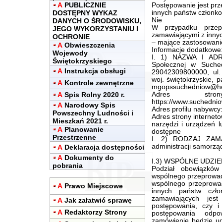
A
PUBLICZNIE
Postępowanie jest pr
DOSTĘPNY WYKAZ
innych państw członko
Nie
DANYCH O ŚRODOWISKU,
W przypadku przep
JEGO WYKORZYSTANIU I
zamawiającymi z innyc
OCHRONIE
– mające zastosowani
A
Obwieszczenia
Informacje dodatkowe
Wojewody
I. 1) NAZWA I ADR
Świętokrzyskiego
Społecznej w Suched
A
Instrukcja obsługi
29042309800000, ul.
woj. świętokrzyskie, 
A
Kontrole zewnętrzne
mgopssuchedniow@ho
A
Spis Rolny 2020 r.
Adres stron
https://www.suchedniow
A
Narodowy Spis
Adres profilu nabywcy
Powszechny Ludności i
Adres strony internet
Mieszkań 2021 r.
narzędzi i urządzeń l
A
Planowanie
dostępne
Przestrzenne
I. 2) RODZAJ ZAMA
administracji samorzą
A
Deklaracja dostępności
A
Dokumenty do
I.3) WSPÓLNE UDZIEL
pobrania
Podział obowiązkó
wspólnego przeprowad
wspólnego przeprowa
A
Prawo Miejscowe
innych państw czło
zamawiających jest
A
Jak załatwić sprawę
postępowania, czy i
A
Redaktorzy Strony
postępowania odpo
zamówienie będzie ud