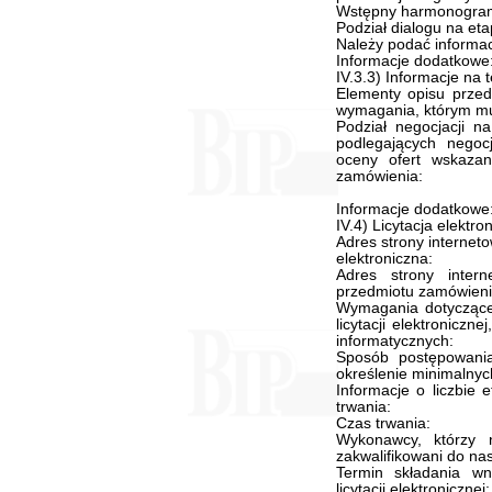
Wstępny harmonogram
Podział dialogu na eta
Należy podać informac
Informacje dodatkowe
IV.3.3) Informacje na
Elementy opisu przed
wymagania, którym mu
Podział negocjacji na
podlegających negoc
oceny ofert wskazan
zamówienia:
Informacje dodatkowe
IV.4) Licytacja elektro
Adres strony interneto
elektroniczna:
Adres strony intern
przedmiotu zamówienia 
Wymagania dotyczące r
licytacji elektronicz
informatycznych:
Sposób postępowania 
określenie minimalnyc
Informacje o liczbie e
trwania:
Czas trwania:
Wykonawcy, którzy n
zakwalifikowani do na
Termin składania w
licytacji elektronicznej: