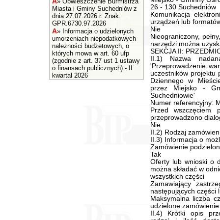
A
»
Obwieszczenie Burmistrza
26 - 130 Suchedniów
Miasta i Gminy Suchedniów z
Komunikacja elektron
dnia 27.07.2026 r. Znak:
urządzeń lub formatów 
GPR.6730.97.2026
Nie
A
»
Informacja o udzielonych
Nieograniczony, pełny
umorzeniach niepodatkowych
narzędzi można uzysk
należności budżetowych, o
SEKCJA II: PRZEDM
których mowa w art. 60 ufp
II.1) Nazwa nadan
(zgodnie z art. 37 ust 1 ustawy
'Przeprowadzenie war
o finansach publicznych) - II
uczestników projektu 
kwartał 2026
Dziennego w Mieści
przez Miejsko - G
Suchedniowie'
Numer referencyjny:
Przed wszczęciem p
przeprowadzono dialo
Nie
II.2) Rodzaj zamówieni
II.3) Informacja o moż
Zamówienie podzielone
Tak
Oferty lub wnioski o
można składać w odnie
wszystkich części
Zamawiający zastrze
następujących części l
Maksymalna liczba cz
udzielone zamówieni
II.4) Krótki opis przedmiotu zamówienia (wielkość, zakres, rodzaj i ilość dostaw, usług lub robót budowlanych lub określenie zapotrzebowania i wymagań ) a w przypadku partnerstwa innowacyjnego - określenie zapotrzebowania na innowacyjny produkt, usługę lub roboty budowlane: 1. Przedmiotem zamówienia jest: 'Przeprowadzenie warsztatów tematycznych dla uczestniczek i uczestników projektu pt.: „Kluby Seniora jako Ośrodki Wsparcia Dziennego w Mieście i Gminie Suchedniów” realizowanego przez Miejsko - Gminny Ośrodek Pomocy Społecznej w Suchedniowie'. 2. Zadanie dofinansowane jest w ramach Regionalnego Programu Operacyjnego Województwa Świętokrzyskiego 2014-2020 współfinansowanego ze środków Europejskiego Funduszu Społecznego. 3. Przedmiotem zamówienia jest przeprowadzenie warsztatów tematycznych dla uczestniczek i uczestników projektu pt. 'Kluby Seniora jako ośrodki Wsparcia Dziennego w Mieście Gminie Suchedniów'. Warsztaty odbywać się będą w miejscu wskazanym przez Zamawiającego tj. w Klubie Seniora zlokalizowanym przy ul. Sportowej 1 w Suchedniowie oraz w Klubie Seniora w sołectwie Michniów (budynek CKI, Michniów 20 B) - chyba, że któraś część zamówienia przewiduje warsztaty poza lokalami. Prowadzący warsztaty muszą zapewnić dojazd na miejsce warsztatów we własnym zakresie. 4. Warsztaty odbywać się będą przez okres 30 miesięcy tj. od stycznia 2021 r. do czerwca 2023 r. Zamawiający informuje, że termin warsztatów może ulec przesunięciu ze względu na panującą sytuacje epidemiologiczną. Zamawiający nie ma wpływu na przepisy prawne regulujące możliwość funkcjonowania oraz prowadzenia klubów seniora na terytorium kraju. warsztaty odbywać się będą od poniedziałku do piątku w godzinach 08:00 - 14:00 na podstawie uzgodnionych z kierownikiem OWD miesięcznych, szczegółowych harmonogramów. Część zajęć (szczególnie z części 4 i 7 odbywać się będzie również w sobotę). Jako godzinę zajęciową należy rozumieć godzinę zegarową tj. 60 minut. 5. Przez cały okres realizacji zamówienia liczba uczestników będzie wynosiła maksymalnie 50 osób w tym 30 osób w Klubie Seniora w Suchedniowie oraz 20 osób w Klubie Seniora w Michniowie. Zajęcia odbywać się będą w 4 grupach tj. 2 grupy 10 osobowe w Michniowie oraz 2 grupy 15 osobowe w Suchedniowie. Dla części nr 6 zamówienia warsztaty odbywać się będą w grupach maksymalnie od 3 do 5 osób. Projekt zakłada rotacyjność uczestników, zgodnie z indywidualną deklaracją uczestnika projektu w taki sposób, aby każdy z uczestników Klubu Seniora korzystał z zajęć według indywidualnych potrzeb. 6. Zamawiający w ramach zamówienia zapewnia całą infrastrukturę zajęć tj. lokal z pełnym węzłem sanitarnym oraz zapleczem, przystosowany do potrzeb osób niepełnosprawnych, pomieszczenie z dostępem do Internetu wyposażone w projektor multimedialny, sprzęt audiowizualny oraz komputerowy, lokal jest w pełni umeblowany. Wyposażenie oraz materiały niezbędne do przeprowadzenia warsztatów, które zapewnia Zamawiający zostały opisane w poszczególnych częściach zamówienia. 7. Do obowiązków Wykonawcy będzie należało:  zapewnienie prowadzących szkolenie, którzy będą posiadali odpowiednie kwalifikacje, wykształcenie i doświadczenie,  opracowanie programu warsztatów po przeprowadzonej wcześniej analizie co do poziomu wiedzy uczestników danej grupy,  sporządzenie wraz z kierownikiem OWD wykazu niezbędnych do przeprowadzenia szkoleń materiałów,  wypełniania dziennika zajęć oraz kontrolowania potwierdzania przez ich uczestników obecności. 8. W trakcie realizacji pr