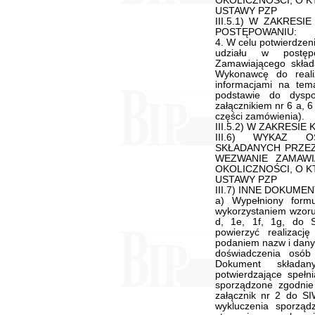
OKOLICZNOŚCI, O K
USTAWY PZP
III.5.1) W ZAKRES
POSTĘPOWANIU:
4. W celu potwierdze
udziału w postę
Zamawiającego skład
Wykonawcę do reali
informacjami na tema
podstawie do dysp
załącznikiem nr 6 a, 6 
części zamówienia).
III.5.2) W ZAKRESIE
III.6) WYKAZ 
SKŁADANYCH PRZE
WEZWANIE ZAMAWI
OKOLICZNOŚCI, O K
USTAWY PZP
III.7) INNE DOKUMENT
a) Wypełniony form
wykorzystaniem wzoru 
d, 1e, 1f, 1g, do 
powierzyć realizac
podaniem nazw i dan
doświadczenia osób 
Dokument składan
potwierdzające spełn
sporządzone zgodnie
załącznik nr 2 do S
wykluczenia sporzą