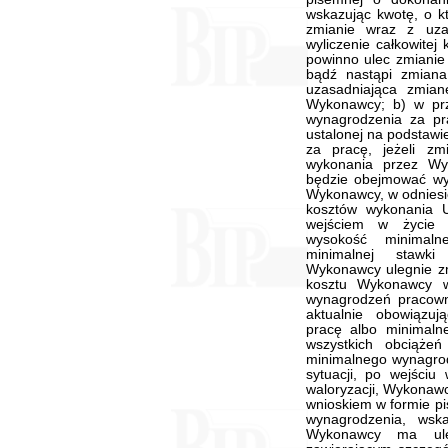
wskazując kwotę, o 
zmianie wraz z uza
wyliczenie całkowite
powinno ulec zmianie 
bądź nastąpi zmian
uzasadniająca zmia
Wykonawcy; b) w pr
wynagrodzenia za pra
ustalonej na podstaw
za pracę, jeżeli z
wykonania przez Wy
będzie obejmować wy
Wykonawcy, w odniesie
kosztów wykonania
wejściem w życie p
wysokość minimal
minimalnej stawki
Wykonawcy ulegnie zm
kosztu Wykonawcy w
wynagrodzeń pracown
aktualnie obowiązu
pracę albo minimalne
wszystkich obciąże
minimalnego wynagrod
sytuacji, po wejściu
waloryzacji, Wykonaw
wnioskiem w formie p
wynagrodzenia, wsk
Wykonawcy ma ule