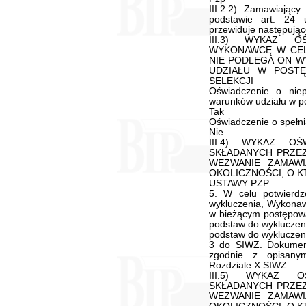
III.2.2) Zamawiając
podstawie art. 24
przewiduje następując
III.3) WYKAZ O
WYKONAWCĘ W CEL
NIE PODLEGA ON W
UDZIAŁU W POSTĘ
SELEKCJI
Oświadczenie o niep
warunków udziału w p
Tak
Oświadczenie o spełnia
Nie
III.4) WYKAZ O
SKŁADANYCH PRZE
WEZWANIE ZAMAWI
OKOLICZNOŚCI, O K
USTAWY PZP:
5. W celu potwierd
wykluczenia, Wykonaw
w bieżącym postępow
podstaw do wykluczeni
podstaw do wykluczeni
3 do SIWZ. Dokument
zgodnie z opisany
Rozdziale X SIWZ.
III.5) WYKAZ 
SKŁADANYCH PRZE
WEZWANIE ZAMAWI