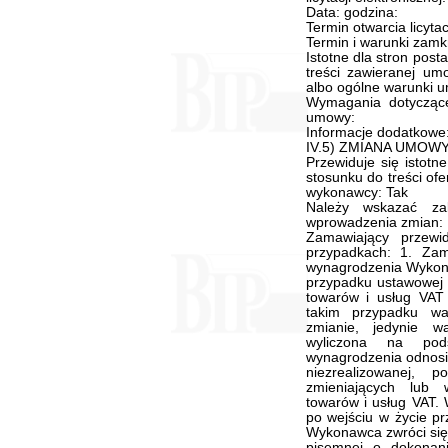
Data: godzina:
Termin otwarcia licytac
Termin i warunki zamkni
Istotne dla stron pos
treści zawieranej um
albo ogólne warunki 
Wymagania dotyczące
umowy:
Informacje dodatkowe
IV.5) ZMIANA UMOW
Przewiduje się istot
stosunku do treści of
wykonawcy: Tak
Należy wskazać za
wprowadzenia zmian:
Zamawiający przew
przypadkach: 1. Zam
wynagrodzenia Wykona
przypadku ustawowej 
towarów i usług VA
takim przypadku wa
zmianie, jedynie w
wyliczona na pod
wynagrodzenia odnosi
niezrealizowanej,
zmieniających lub
towarów i usług VAT. 
po wejściu w życie pr
Wykonawca zwróci się
pisemnej o dokonan