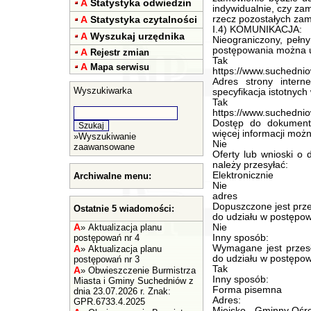
A
Statystyka odwiedzin
indywidualnie, czy zam
A
Statystyka czytalności
rzecz pozostałych zam
I.4) KOMUNIKACJA:
A
Wyszukaj urzędnika
Nieograniczony, pełn
postępowania można 
A
Rejestr zmian
Tak
A
Mapa serwisu
https://www.suchedniow
Adres strony intern
Wyszukiwarka
specyfikacja istotnyc
Tak
https://www.suchedniow
Dostęp do dokument
więcej informacji mo
»
Wyszukiwanie
Nie
zaawansowane
Oferty lub wnioski o
należy przesyłać:
Elektronicznie
Archiwalne menu:
Nie
adres
Dopuszczone jest prze
Ostatnie 5 wiadomości:
do udziału w postępow
A
»
Aktualizacja planu
Nie
postępowań nr 4
Inny sposób:
A
Wymagane jest przesł
»
Aktualizacja planu
do udziału w postępow
postępowań nr 3
Tak
A
»
Obwieszczenie Burmistrza
Inny sposób:
Miasta i Gminy Suchedniów z
Forma pisemna
dnia 23.07.2026 r. Znak:
Adres:
GPR.6733.4.2025
Miejsko - Gminny Ośro