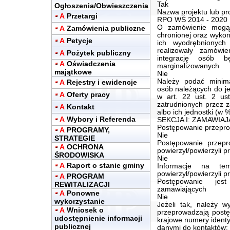
Tak
Ogłoszenia/Obwieszczenia
Nazwa projektu lub p
A
Przetargi
RPO WŚ 2014 - 2020
O zamówienie mogą 
A
Zamówienia publiczne
chronionej oraz wykona
A
Petycje
ich wyodrębnionych 
realizowały zamówi
A
Pożytek publiczny
integrację osób b
A
Oświadczenia
marginalizowanych
majątkowe
Nie
Należy podać minima
A
Rejestry i ewidencje
osób należących do je
A
Oferty pracy
w art. 22 ust. 2 us
zatrudnionych przez 
A
Kontakt
albo ich jednostki (w 
A
Wybory i Referenda
SEKCJA I: ZAMAWIA
Postępowanie przepro
A
PROGRAMY,
Nie
STRATEGIE
Postępowanie przep
A
OCHRONA
powierzył/powierzyli 
ŚRODOWISKA
Nie
A
Raport o stanie gminy
Informacje na te
powierzył/powierzyli 
A
PROGRAM
Postępowanie jes
REWITALIZACJI
zamawiających
A
Ponowne
Nie
wykorzystanie
Jeżeli tak, należy w
A
Wniosek o
przeprowadzają postę
udostępnienie informacji
krajowe numery identy
publicznej
danymi do kontaktów: