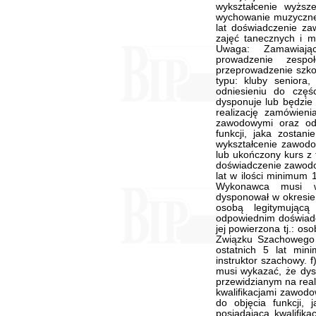
wykształcenie wyższe
wychowanie muzyczne 
lat doświadczenie z
zajęć tanecznych i m
Uwaga: Zamawiając
prowadzenie zespo
przeprowadzenie szkol
typu: kluby seniora,
odniesieniu do czę
dysponuje lub będzie
realizację zamówieni
zawodowymi oraz od
funkcji, jaka zostani
wykształcenie zawodow
lub ukończony kurs z f
doświadczenie zawodow
lat w ilości minimum 
Wykonawca musi w
dysponował w okresie
osobą legitymującą
odpowiednim doświadcz
jej powierzona tj.: os
Związku Szachowego 
ostatnich 5 lat min
instruktor szachowy. 
musi wykazać, że dys
przewidzianym na real
kwalifikacjami zawod
do objęcia funkcji, 
posiadająca kwalifika