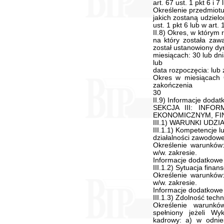
art. 67 ust. 1 pkt 6 i 7
Określenie przedmiotu
jakich zostaną udziel
ust. 1 pkt 6 lub w art.
II.8) Okres, w którym
na który została zaw
został ustanowiony d
miesiącach: 30 lub dni
lub
data rozpoczęcia: lub
Okres w miesiącach 
zakończenia
30
II.9) Informacje dodat
SEKCJA III: INF
EKONOMICZNYM, FI
III.1) WARUNKI UD
III.1.1) Kompetencje 
działalności zawodowej
Określenie warunków
w/w. zakresie.
Informacje dodatkowe
III.1.2) Sytuacja fina
Określenie warunków
w/w. zakresie.
Informacje dodatkowe
III.1.3) Zdolność tec
Określenie warunk
spełniony jeżeli W
kadrowy: a) w odni