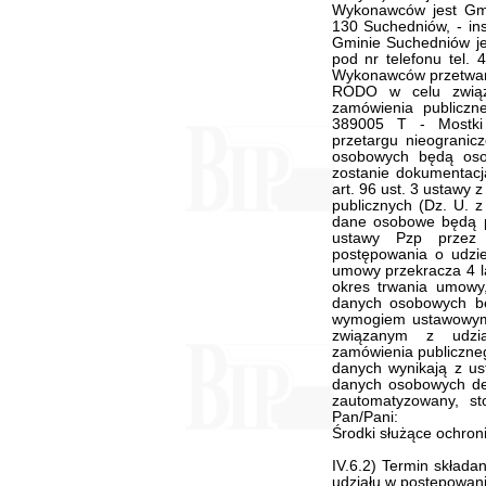
Wykonawców jest Gmi
130 Suchedniów, - i
Gminie Suchedniów je
pod nr telefonu tel.
Wykonawców przetwarza
RODO w celu związ
zamówienia publiczn
389005 T - Mostki 
przetargu nieogranic
osobowych będą oso
zostanie dokumentacj
art. 96 ust. 3 ustawy 
publicznych (Dz. U. z
dane osobowe będą p
ustawy Pzp przez
postępowania o udzie
umowy przekracza 4 l
okres trwania umowy
danych osobowych be
wymogiem ustawowym
związanym z udzi
zamówienia publiczne
danych wynikają z us
danych osobowych d
zautomatyzowany, s
Pan/Pani:
Środki służące ochron
IV.6.2) Termin składa
udziału w postępowani