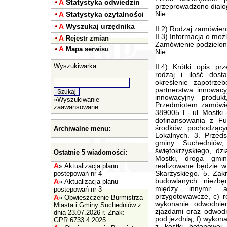
A
Statystyka odwiedzin
przeprowadzono dialo
A
Statystyka czytalności
Nie
A
Wyszukaj urzędnika
II.2) Rodzaj zamówien
II.3) Informacja o moż
A
Rejestr zmian
Zamówienie podzielone
A
Mapa serwisu
Nie
Wyszukiwarka
II.4) Krótki opis przedmiotu zamówienia (wielkość, zakres, rodzaj i ilość dostaw, usług lub robót budowlanych lub określenie zapotrzebowania i wymagań ) a w przypadku partnerstwa innowacyjnego - określenie zapotrzebowania na innowacyjny produkt, usługę lub roboty budowlane: 1. Przedmiotem zamówienia jest: „Przebudowa drogi gminnej nr 389005 T - ul. Mostki - Szelejtów'. 2. Zadanie planowane jest do dofinansowania z Funduszu Dróg Samorządowych oraz ze środków pochodzących z Rządowego Funduszu Inwestycji Lokalnych. 3. Przedsięwzięcie zlokalizowane jest na terenie gminy Suchedniów, powiatu skarżyskiego, województwa świętokrzyskiego, działki o nr ewid. geod. 111 obręb 0008 Mostki, droga gminna Mostki - Szelejtów. 4. Zadanie realizowane będzie w oparciu o zgłoszenie robót do Starosty Skarżyskiego. 5. Zakres obejmuje wykonanie wszelkich robót budowlanych niezbędnych do zrealizowania w/w zadania między innymi: a) roboty pomiarowe, b) roboty przygotowawcze, c) roboty rozbiórkowe, d) roboty ziemne, e) wykonanie odwodnienia w tym wykonanie przepustów pod zjazdami oraz odwodnienia powierzchniowego oraz przepustu pod jezdnią, f) wykonanie konstrukcji jezdni, g) wykonanie dojść z kostki betonowej, h) wykonanie zjazdów, i) wykonanie poboczy, j) wykonanie oznakowania poziomego i pionowego, k) regulację wysokościową studzienek. 6. Opis stanu istniejącego: Droga gminna o długości około 780 mb Mostki - Szelejtów zlokalizowana jest w sołectwie Mostki, w gminie Suchedniów. Droga zlokalizowana jest w rejonie zabudowy jednorodzinnej. Jezdnia posiada konstrukcję z nawierzchni tłuczniowej o zmiennej szerokości od 3,0 do 6,6 mb. W pasie drogowym zlokalizowana jest siec energetyczna, gazowa, linia teletechniczna oraz wodociąg. 7. Projektowane rozwiązania: Projektowana droga posiadać będzie jezdnię o szerokości 5,0 m oraz pobocza z tłucznia kamiennego o szerokości równej 0,75 m. Jezdnia zostanie wykonana z nawierzchni asfaltowej. W ramach zadania przewiduje się wykonanie zjazdów do posesji zabudowanych z kostki betonowej oraz do posesji niezabudowanych z kruszywa oraz dojścia do furtek z kostki betonowej. Dodatkowo wykonane zostanie odtworzenie istniejących rowów wraz z umocnieniem płytami ażurowymi. Konstrukcja jezdni (konstrukcja nr 1):  warstwa wyrównawcza z kruszywa wraz z zagęszczeniem gr. ok. 5 cm,  nawierzchnia z betonu asfaltowego AC 11 W 50/70 - warstwa wiążąca gr. po zagęszczeniu 5 cm,  nawierzchnia z betonu asfaltowego - warstwa ścieralna AC 8S 50/70 - grubość po zagęszczeniu 4 cm. Uwaga: Na całej długości jezdni należy wykonać profilowanie i zagęszczenie podłoża pod warstwy konstrukcyjne nawierzchni (zgodnie z działem 6 poz. 19 Przedmiaru robót). Dodatkowo na odcinku o długości ok. 295 mb i szerokości 1,5 m (z początkiem od granicy działek 55/8 i 55/6 do granicy działek 25/2 i 25/1) w związku ze zmienną szerokością istniejącej drogi należy wykonać warstwę piasku stabilizowanego cementem 2,5 MPa gr 20 cm oraz podbudowę z kruszywa łamanego 0/31,5 mm gr. 20 cm., natomiast na odcinku o długości około 145 m (odcinek od granicy działek 25/2 i 25/1 do końca drogi przy granicy z lasem) należy wykonać warstwę piasku stabilizowanego cementem 2,5 MPa gr. 20 cm oraz podbudowę z kruszywa łamanego 0-31,5 mm, warstwa o grubości po zagęszczeniu 20 cm – zgodnie z przedmiarem robót. Konstrukcja dojść do furtek (konstrukcja nr 2 chodnika):  warstwa ścieralna z kostki betonowej w kolorze czerwonym, gr. 8 cm,  podsypka grysowa gr. 3 cm,  warstwa podbudowy zasadniczej z miesza
»
Wyszukiwanie
zaawansowane
Archiwalne menu:
Ostatnie 5 wiadomości:
A
»
Aktualizacja planu
postępowań nr 4
A
»
Aktualizacja planu
postępowań nr 3
A
»
Obwieszczenie Burmistrza
Miasta i Gminy Suchedniów z
dnia 23.07.2026 r. Znak:
GPR.6733.4.2025