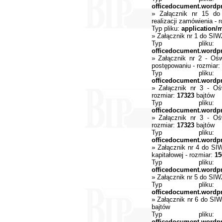
officedocument.wordp
»
Załącznik nr 15 d
realizacji zamówienia
- r
Typ pliku:
application/
»
Załącznik nr 1 do SIWZ
Typ pli
officedocument.wordp
»
Załącznik nr 2 - Ośw
postępowaniu
- rozmiar:
Typ pli
officedocument.wordp
»
Załącznik nr 3 - O
rozmiar:
17323
bajtów
Typ pli
officedocument.wordp
»
Załącznik nr 3 - O
rozmiar:
17323
bajtów
Typ pli
officedocument.wordp
»
Załącznik nr 4 do SI
kapitałowej
- rozmiar:
15
Typ pli
officedocument.wordp
»
Załącznik nr 5 do SI
Typ pli
officedocument.wordp
»
Załącznik nr 6 do SI
bajtów
Typ pli
officedocument.wordp