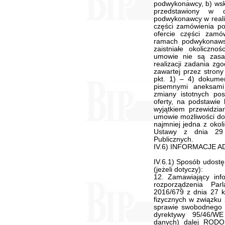
podwykonawcy, b) wsk
przedstawiony w o
podwykonawcy w reali
części zamówienia 
ofercie części zam
ramach podwykonaws
zaistniałe okoliczn
umowie nie są zasa
realizacji zadania z
zawartej przez stron
pkt. 1) – 4) dokume
pisemnymi aneksam
zmiany istotnych po
oferty, na podstawie
wyjątkiem przewidzia
umowie możliwości dok
najmniej jedna z okol
Ustawy z dnia 29
Publicznych.
IV.6) INFORMACJE 
IV.6.1) Sposób udostę
(jeżeli dotyczy):
12. Zamawiający info
rozporządzenia Pa
2016/679 z dnia 27 k
fizycznych w związku
sprawie swobodnego p
dyrektywy 95/46/WE
danych) dalej RODO