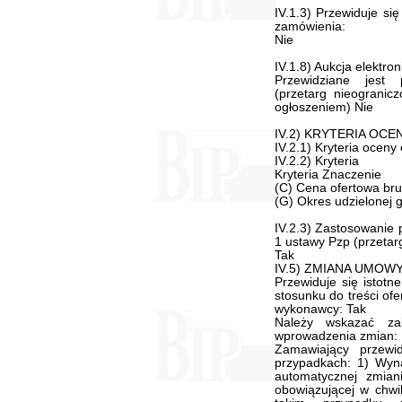
IV.1.3) Przewiduje si
zamówienia:
Nie
IV.1.8) Aukcja elektro
Przewidziane jest p
(przetarg nieogranicz
ogłoszeniem) Nie
IV.2) KRYTERIA OC
IV.2.1) Kryteria oceny 
IV.2.2) Kryteria
Kryteria Znaczenie
(C) Cena ofertowa bru
(G) Okres udzielonej g
IV.2.3) Zastosowanie 
1 ustawy Pzp (przetar
Tak
IV.5) ZMIANA UMOW
Przewiduje się istot
stosunku do treści of
wykonawcy: Tak
Należy wskazać za
wprowadzenia zmian:
Zamawiający przew
przypadkach: 1) Wyn
automatycznej zmia
obowiązującej w chwi