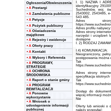
I. 1) NAZWA I ADRE
Ogłoszenia/Obwieszczenia
identyfikacyjny 29100
A
Przetargi
Suchedniów, woj. świ
2543002, 2543485, e
A
Zamówienia publiczne
543 485.
A
Petycje
Adres stron
https://www.suchedniow
A
Pożytek publiczny
Adres profilu nabywcy
A
Oświadczenia
Adres strony internet
majątkowe
narzędzi i urządzeń l
dostępne
A
Rejestry i ewidencje
I. 2) RODZAJ ZAMAWI
A
Oferty pracy
I.4) KOMUNIKACJA:
A
Kontakt
Nieograniczony, pełn
A
Wybory i Referenda
postępowania można 
Tak
A
PROGRAMY,
https://www.suchedniow
STRATEGIE
A
OCHRONA
Adres strony intern
ŚRODOWISKA
specyfikacja istotnyc
A
Raport o stanie gminy
Tak
https://www.suchedniow
A
PROGRAM
REWITALIZACJI
Dostęp do dokument
A
Ponowne
więcej informacji mo
wykorzystanie
Nie
A
Wniosek o
udostępnienie informacji
Oferty lub wnioski o
publicznej
należy przesyłać: