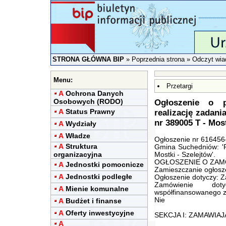
STRONA GŁÓWNA BIP
»
Poprzednia strona
» Odczyt wia
Menu:
Przetargi
A
Ochrona Danych
Osobowych (RODO)
Ogłoszenie o p
A
Status Prawny
realizację zadani
nr 389005 T - Most
A
Wydziały
A
Władze
Ogłoszenie nr 616456-
A
Struktura
Gmina Suchedniów: 'P
organizacyjna
Mostki - Szelejtów'.
OGŁOSZENIE O ZAMÓW
A
Jednostki pomocnicze
Zamieszczanie ogłosz
A
Jednostki podległe
Ogłoszenie dotyczy: 
Zamówienie dot
A
Mienie komunalne
współfinansowanego ze
Nie
A
Budżet i finanse
A
Oferty inwestycyjne
SEKCJA I: ZAMAWIA
A