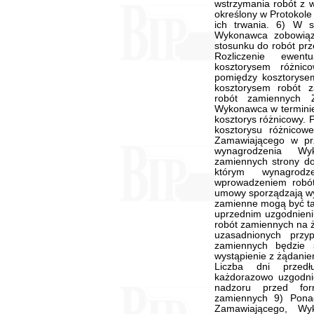
wstrzymania robót z 
określony w Protokole 
ich trwania. 6) W s
Wykonawca zobowiąz
stosunku do robót prz
Rozliczenie ewent
kosztorysem różnic
pomiędzy kosztoryse
kosztorysem robót 
robót zamiennych 
Wykonawca w terminie
kosztorys różnicowy. 
kosztorysu różnicow
Zamawiającego w pr
wynagrodzenia W
zamiennych strony d
którym wynagro
wprowadzeniem robót
umowy sporządzają wył
zamienne mogą być t
uprzednim uzgodnieni
robót zamiennych na 
uzasadnionych przy
zamiennych będzie 
wystąpienie z żądaniem
Liczba dni przedłu
każdorazowo uzgodn
nadzoru przed for
zamiennych 9) Pona
Zamawiającego, W