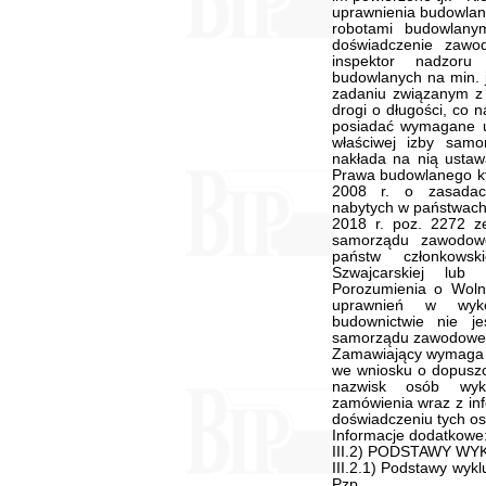
uprawnienia budowlan
robotami budowlany
doświadczenie zawo
inspektor nadzoru
budowlanych na min. 
zadaniu związanym z
drogi o długości, co
posiadać wymagane u
właściwej izby sam
nakłada na nią ustaw
Prawa budowlanego kt
2008 r. o zasadach
nabytych w państwach 
2018 r. poz. 2272 ze
samorządu zawodow
państw członkowski
Szwajcarskiej lub 
Porozumienia o Wol
uprawnień w wyko
budownictwie nie j
samorządu zawodowe
Zamawiający wymaga 
we wniosku o dopuszc
nazwisk osób wyko
zamówienia wraz z inf
doświadczeniu tych os
Informacje dodatkowe
III.2) PODSTAWY W
III.2.1) Podstawy wykl
Pzp