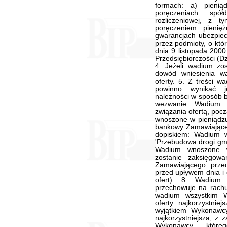
formach: a) pienią
poręczeniach spół
rozliczeniowej, z 
poręczeniem pienię
gwarancjach ubezpiec
przez podmioty, o któ
dnia 9 listopada 2000
Przedsiębiorczości (Dz
4. Jeżeli wadium zos
dowód wniesienia w
oferty. 5. Z treści w
powinno wynikać j
należności w sposób 
wezwanie. Wadium 
związania ofertą, poc
wnoszone w pieniądzu
bankowy Zamawiając
dopiskiem: Wadium w
'Przebudowa drogi gmi
Wadium wnoszone w 
zostanie zaksięgo
Zamawiającego przed
przed upływem dnia i 
ofert). 8. Wadium
przechowuje na rach
wadium wszystkim 
oferty najkorzystnie
wyjątkiem Wykonawcy
najkorzystniejsza, z 
Wykonawcy, które