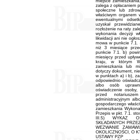
miejsce zamieszkania,
zalega z opłacaniem p
społeczne lub zdro
właściwym organem w 
ewentualnymi odset
uzyskał przewidzia
rozłożenie na raty zal
wykonania decyzji w
likwidacji ani nie ogł
mowa w punkcie 7.1. 
niż 3 miesiące prze
punkcie 7.1. b) powi
miesięcy przed upływe
kraju, w którym W
zamieszkania lub m
dotyczy dokument, ni
w punktach a) i b), z
odpowiednio oświadc
albo osób uprawni
oświadczenie osoby, 
przed notariusz
administracyjnym a
gospodarczego właści
zamieszkania Wykonaw
Przepis w pkt. 7.1. st
III.5) WYKAZ 
SKŁADANYCH PRZE
WEZWANIE ZAMAWI
OKOLICZNOŚCI, O K
USTAWY PZP