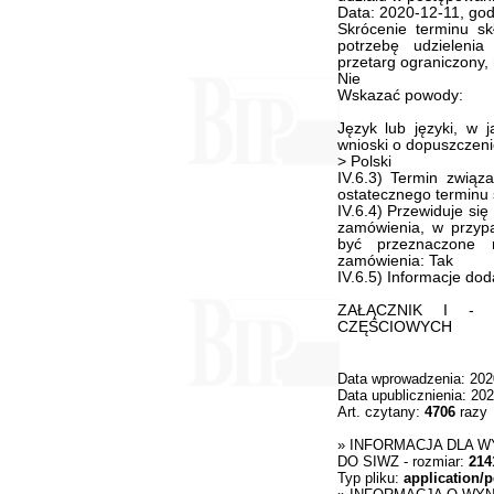
Data: 2020-12-11, god
Skrócenie terminu sk
potrzebę udzielenia
przetarg ograniczony,
Nie
Wskazać powody:
Język lub języki, w 
wnioski o dopuszczeni
> Polski
IV.6.3) Termin związ
ostatecznego terminu s
IV.6.4) Przewiduje si
zamówienia, w przypa
być przeznaczone n
zamówienia: Tak
IV.6.5) Informacje do
ZAŁĄCZNIK I - 
CZĘŚCIOWYCH
Data wprowadzenia: 202
Data upublicznienia: 202
Art. czytany:
4706
razy
»
INFORMACJA DLA W
DO SIWZ
- rozmiar:
214
Typ pliku:
application/p