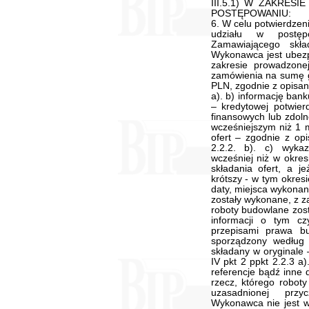
III.5.1) W ZAKRES
POSTĘPOWANIU:
6. W celu potwierdze
udziału w postę
Zamawiającego skła
Wykonawca jest ubezp
zakresie prowadzonej
zamówienia na sumę g
PLN, zgodnie z opisan
a). b) informację ban
– kredytowej potwier
finansowych lub zdol
wcześniejszym niż 1 
ofert – zgodnie z op
2.2.2. b). c) wyka
wcześniej niż w okres
składania ofert, a je
krótszy - w tym okresi
daty, miejsca wykonani
zostały wykonane, z z
roboty budowlane zost
informacji o tym c
przepisami prawa b
sporządzony według
składany w oryginale
IV pkt 2 ppkt 2.2.3 
referencje bądź inne
rzecz, którego robot
uzasadnionej prz
Wykonawca nie jest w