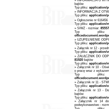
»
INFORMACJA O WY
bajtów
Typ pliku:
application/p
»
INFORMACJA Z OTW
Typ pliku:
application/p
»
Ogłoszenie nr 616456
Typ pliku:
application/
»
SIWZ
- rozmiar:
85557
Typ pli
officedocument.wordp
»
UZUPEŁNIENIE ODP
Typ pliku:
application/p
»
Załącnik nr 12 - przed
Typ pliku:
application/
»
ZAŁĄCZNIK DO ODP
81920
bajtów
Typ pliku:
application/
»
Załącznik nr 10 - Ośw
o pracę wraz z wykaze
Typ pli
officedocument.wordp
»
Załącznik nr 11 - ST
Typ pliku:
application/o
»
Załącznik nr 13 - D
bajtów
Typ pliku:
application/o
»
Załącznik nr 14 d
podwykonawstwo
- rozm
Typ pli