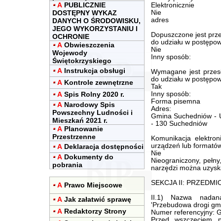
A
PUBLICZNIE
Elektronicznie
DOSTĘPNY WYKAZ
Nie
adres
DANYCH O ŚRODOWISKU,
JEGO WYKORZYSTANIU I
Dopuszczone jest prze
OCHRONIE
do udziału w postępow
A
Obwieszczenia
Nie
Wojewody
Inny sposób:
Świętokrzyskiego
A
Instrukcja obsługi
Wymagane jest przesł
do udziału w postępow
A
Kontrole zewnętrzne
Tak
A
Spis Rolny 2020 r.
Inny sposób:
Forma pisemna
A
Narodowy Spis
Adres:
Powszechny Ludności i
Gmina Suchedniów - U
Mieszkań 2021 r.
- 130 Suchedniów
A
Planowanie
Przestrzenne
Komunikacja elektron
urządzeń lub formatów 
A
Deklaracja dostępności
Nie
A
Dokumenty do
Nieograniczony, pełny
pobrania
narzędzi można uzysk
SEKCJA II: PRZEDM
A
Prawo Miejscowe
II.1) Nazwa nadan
A
Jak załatwić sprawę
'Przebudowa drogi gmin
A
Redaktorzy Strony
Numer referencyjny: 
Przed wszczęciem p