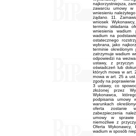
najkorzystniejsza, za
zawarciu umowy w s
wniesieniu należytego
żądano. 11. Zamawi
wniosek Wykonawcy,
terminu składania o
wniesienia wadium
wadium na podstawie 
ostatecznego rozstrz
wybrana, jako najkor
terminie określonym
zatrzymuje wadium wr
odpowiedzi na wezwan
ustawy, z przyczyn 
oświadczeń lub dokum
których mowa w art. 2
mowa w art. 25 a ust.
zgody na poprawienie o
3 ustawy, co spowod
złożonej przez Wyk
Wykonawca, któreg
podpisania umowy w
warunkach określon
oferta zostanie 
zabezpieczenia nal
umowy w sprawie z
niemożliwe z przycz
Oferta Wykonawcy, 
wadium w sposób niep