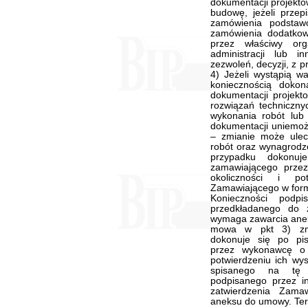
dokumentacji projekto
budowę, jeżeli prze
zamówienia podstaw
zamówienia dodatko
przez właściwy or
administracji lub 
zezwoleń, decyzji, z 
4) Jeżeli wystąpią wa
koniecznością doko
dokumentacji projekt
rozwiązań techniczny
wykonania robót lu
dokumentacji uniemożli
– zmianie może ulec 
robót oraz wynagrod
przypadku dokonu
zamawiającego prze
okoliczności i po
Zamawiającego w formi
Konieczności podp
przedkładanego do 
wymaga zawarcia anek
mowa w pkt 3) zmi
dokonuje się po pi
przez wykonawcę o z
potwierdzeniu ich wy
spisanego na tę o
podpisanego przez i
zatwierdzenia Zam
aneksu do umowy. Term