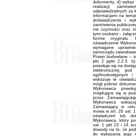
dokumenty; d) wykaz
realizacji zamówi
odpowiedzialnych za 
informacjami na temat
doświadczenia i wy
zamówienia publiczne
nie czynności oraz i
tymi osobami - załącz
formie oryginału
oświadczenie Wykona
wymagane uprawnie
samorządu zawodowego
Prawo budowlane – z
pkt 2 ppkt 2.2.3. 
powołuje się na dostę
elektronicznej pod
ogólnodostępnych i
wskazuje te oświadc
mógł pobrać dokument
Wykonawca powołu
znajdujące się w po
przez Zamawiająceg
Wykonawca wskazuj
Zamawiający w celu 
mowa w art. 25 ust. 1
oświadczeń lub do
Wykonawca, który pod
ust. 1 pkt 13 i 14 or
dowody na to, że podj
do wykazania jego r