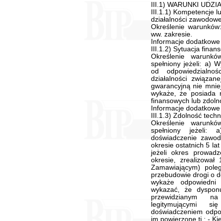
III.1) WARUNKI UD
III.1.1) Kompetencje 
działalności zawodowej
Określenie warunków
ww. zakresie.
Informacje dodatkowe
III.1.2) Sytuacja fina
Określenie warunk
spełniony jeżeli: a)
od odpowiedzialnoś
działalności związa
gwarancyjną nie mnie
wykaże, że posiada 
finansowych lub zdoln
Informacje dodatkowe
III.1.3) Zdolność tec
Określenie warunk
spełniony jeżeli:
doświadczenie zawo
okresie ostatnich 5 la
jeżeli okres prowadz
okresie, zrealizowa
Zamawiającym) pole
przebudowie drogi o d
wykaże odpowiedni
wykazać, że dyspon
przewidzianym na
legitymującymi si
doświadczeniem odpowi
im powierzone tj.: - 