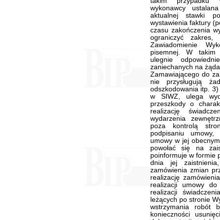
takim przypadku 
wykonawcy ustalana
aktualnej stawki 
wystawienia faktury (
czasu zakończenia w
ograniczyć zakres,
Zawiadomienie Wy
pisemnej. W takim
ulegnie odpowiedn
zaniechanych na żąda
Zamawiającego do zan
nie przysługują ża
odszkodowania itp. 3)
w SIWZ, ulega wydł
przeszkody o charakt
realizację świadcz
wydarzenia zewnętrz
poza kontrolą stro
podpisaniu umowy, 
umowy w jej obecnym
powołać się na zais
poinformuje w formie 
dnia jej zaistnienia
zamówienia zmian prz
realizację zamówieni
realizacji umowy do
realizacji świadczen
leżących po stronie W
wstrzymania robót 
konieczności usuni