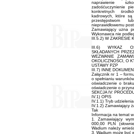
naprawienie szk
zadośćuczynienie pi
konkretnych środk
kadrowych, które są
przestępstwom l
nieprawidłowemu pos
Zamawiający uzna pr
Wykonawca nie podleg
III.5.2) W ZAKRESIE
III.6) WYKAZ 
SKŁADANYCH PRZE
WEZWANIE ZAMAWI
OKOLICZNOŚCI, O K
USTAWY PZP
III.7) INNE DOKUMENT
Załącznik nr 1 – formu
o spełnianiu warunków
oświadczenie o braku
oświadczenie o przyna
SEKCJA IV: PROCED
IV.1) OPIS
IV.1.1) Tryb udzieleni
IV.1.2) Zamawiający ż
Tak
Informacja na temat 
1. Zamawiający wym
000,00 PLN (słownie:
Wadium należy wnieść
3. Wadium może być wn