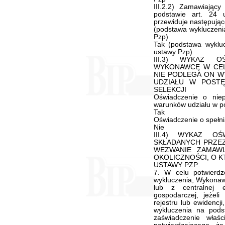
III.2.2) Zamawiając
podstawie art. 24
przewiduje następując
(podstawa wykluczenia
Pzp)
Tak (podstawa wykluc
ustawy Pzp)
III.3) WYKAZ O
WYKONAWCĘ W CEL
NIE PODLEGA ON W
UDZIAŁU W POSTĘ
SELEKCJI
Oświadczenie o niep
warunków udziału w p
Tak
Oświadczenie o spełnia
Nie
III.4) WYKAZ O
SKŁADANYCH PRZE
WEZWANIE ZAMAWI
OKOLICZNOŚCI, O K
USTAWY PZP:
7. W celu potwierd
wykluczenia, Wykonawc
lub z centralnej e
gospodarczej, jeżel
rejestru lub ewidencj
wykluczenia na pods
zaświadczenie właś