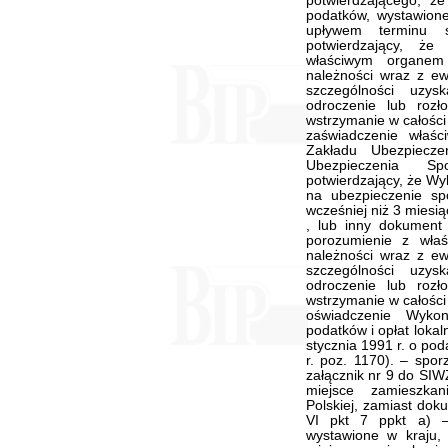
potwierdzającego, 
podatków, wystawione
upływem terminu s
potwierdzający, ż
właściwym organem
należności wraz z ew
szczególności uzys
odroczenie lub rozło
wstrzymanie w całości
zaświadczenie właści
Zakładu Ubezpiecz
Ubezpieczenia S
potwierdzający, że Wy
na ubezpieczenie sp
wcześniej niż 3 miesi
, lub inny dokument
porozumienie z wła
należności wraz z ew
szczególności uzys
odroczenie lub rozło
wstrzymanie w całości
oświadczenie Wyko
podatków i opłat loka
stycznia 1991 r. o pod
r. poz. 1170). – spo
załącznik nr 9 do SIW
miejsce zamieszkan
Polskiej, zamiast do
VI pkt 7 ppkt a) 
wystawione w kraju