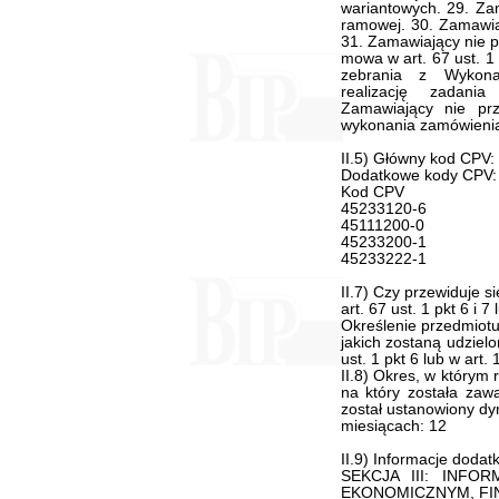
II.5) Główny kod CPV
Dodatkowe kody CPV:
Kod CPV
45233120-6
45111200-0
45233200-1
45233222-1
II.7) Czy przewiduje 
art. 67 ust. 1 pkt 6 i 7
Określenie przedmiotu
jakich zostaną udziel
ust. 1 pkt 6 lub w art.
II.8) Okres, w którym
na który została zaw
został ustanowiony d
miesiącach: 12
II.9) Informacje dodat
SEKCJA III: INF
EKONOMICZNYM, FI