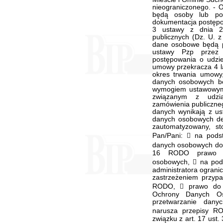
nieograniczonego. - 
będą osoby lub pod
dokumentacja postępow
3 ustawy z dnia 2
publicznych (Dz. U. z
dane osobowe będą p
ustawy Pzp przez
postępowania o udzie
umowy przekracza 4 l
okres trwania umowy
danych osobowych be
wymogiem ustawowym
związanym z udzi
zamówienia publiczne
danych wynikają z us
danych osobowych d
zautomatyzowany, s
Pan/Pani:  na pod
danych osobowych dot
16 RODO prawo do
osobowych,  na pod
administratora ograni
zastrzeżeniem przypa
RODO,  prawo do w
Ochrony Danych O
przetwarzanie dany
narusza przepisy RO
związku z art. 17 ust.