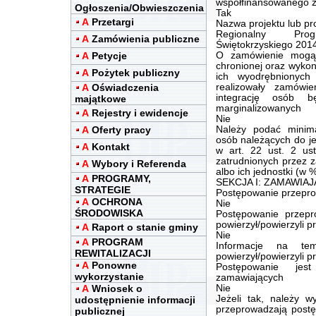
współfinansowanego ze
Ogłoszenia/Obwieszczenia
Tak
A
Przetargi
Nazwa projektu lub p
Regionalny Pro
A
Zamówienia publiczne
Świętokrzyskiego 2014
A
Petycje
O zamówienie mogą 
chronionej oraz wykona
A
Pożytek publiczny
ich wyodrębnionych 
A
Oświadczenia
realizowały zamówi
integrację osób b
majątkowe
marginalizowanych
A
Rejestry i ewidencje
Nie
A
Oferty pracy
Należy podać minima
osób należących do je
A
Kontakt
w art. 22 ust. 2 us
zatrudnionych przez 
A
Wybory i Referenda
albo ich jednostki (w 
A
PROGRAMY,
SEKCJA I: ZAMAWIA
STRATEGIE
Postępowanie przepro
A
OCHRONA
Nie
ŚRODOWISKA
Postępowanie przep
powierzył/powierzyli 
A
Raport o stanie gminy
Nie
A
PROGRAM
Informacje na te
REWITALIZACJI
powierzył/powierzyli 
A
Ponowne
Postępowanie jes
wykorzystanie
zamawiających
A
Wniosek o
Nie
Jeżeli tak, należy w
udostępnienie informacji
przeprowadzają postę
publicznej