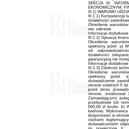
SEKCJA III: INF
EKONOMICZNYM, FI
III.1) WARUNKI UD
III.1.1) Kompetencje 
działalności zawodowej
Określenie warunków
ww. zakresie.
Informacje dodatkowe
III.1.2) Sytuacja fina
Określenie warunk
spełniony jeżeli: a)
od odpowiedzialnoś
działalności związa
gwarancyjną nie mniej
Informacje dodatkowe
III.1.3) Zdolność tec
Określenie warunk
spełniony jeżeli:
doświadczenie zawo
okresie ostatnich 5 la
jeżeli okres prowadz
okresie, zrealizowa
Zamawiającym) pole
przebudowie lub rem
000,00 zł brutto. b)
kadrowy. Wykonawca 
dysponować w okresie
osobami legitymujący
doświadczeniem odpowi
im powierzone tj.: