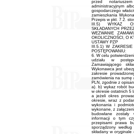
przed notariusz
administracyjnym a
gospodarczego właści
zamieszkania Wykonaw
Przepis w pkt. 7.2. st
III.5) WYKAZ 
SKŁADANYCH PRZE
WEZWANIE ZAMAWI
OKOLICZNOŚCI, O K
USTAWY PZP
III.5.1) W ZAKRES
POSTĘPOWANIU:
6. W celu potwierdze
udziału w postę
Zamawiającego skła
Wykonawca jest ubezp
zakresie prowadzonej
zamówienia na sumę g
PLN, zgodnie z opisan
a). b) wykaz robót b
w okresie ostatnich 5 
a jeżeli okres prowad
okresie, wraz z podan
wykonania i podmiotó
wykonane, z załączen
budowlane zostały 
informacji o tym c
przepisami prawa b
sporządzony według
składany w oryginale