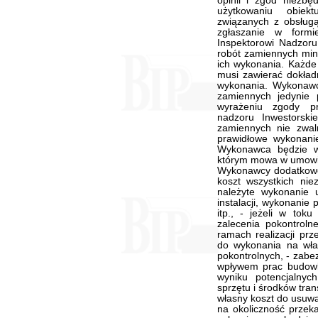
opinii i zgód niezbę
użytkowaniu obiek
związanych z obsługą
zgłaszanie w form
Inspektorowi Nadzoru
robót zamiennych mi
ich wykonania. Każde
musi zawierać dokładn
wykonania. Wykonawc
zamiennych jedynie
wyrażeniu zgody p
nadzoru Inwestorsk
zamiennych nie zwal
prawidłowe wykonan
Wykonawca będzie w
którym mowa w umowie 
Wykonawcy dodatkowe
koszt wszystkich nie
należyte wykonanie
instalacji, wykonanie 
itp., - jeżeli w toku
zalecenia pokontro
ramach realizacji pr
do wykonania na wła
pokontrolnych, - zab
wpływem prac budowl
wyniku potencjalnyc
sprzętu i środków tra
własny koszt do usuwa
na okoliczność przek