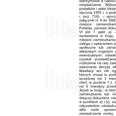
wstrzymanie w całości
oświadczenie Wyko
podatków i opłat loka
stycznia 1991 r. o pod
r. poz. 716). – spo
załącznik nr 8 do SIW
miejsce zamieszkan
Polskiej, zamiast do
VI pkt 7 ppkt a) 
wystawione w kraju
miejsce zamieszkania,
zalega z opłacaniem p
społeczne lub zdro
właściwym organem w 
ewentualnymi odset
uzyskał przewidzia
rozłożenie na raty zal
wykonania decyzji w
likwidacji ani nie o
których mowa w punkc
wcześniej niż 3 mie
ofert, w punkcie 7.1.
niż 6 miesięcy przed
Jeżeli w kraju, w kt
zamieszkania lub m
dotyczy dokument, ni
w punktach a) i b), z
odpowiednio oświadc
albo osób uprawni
oświadczenie osoby, 