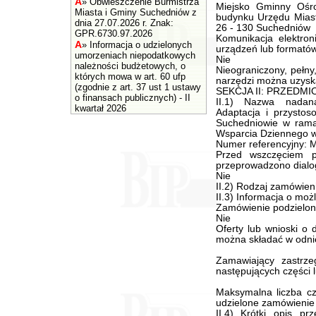
A
»
Obwieszczenie Burmistrza
Miejsko Gminny Ośr
Miasta i Gminy Suchedniów z
budynku Urzędu Miast
dnia 27.07.2026 r. Znak:
26 - 130 Suchedniów
GPR.6730.97.2026
Komunikacja elektron
A
»
Informacja o udzielonych
urządzeń lub formatów 
umorzeniach niepodatkowych
Nie
należności budżetowych, o
Nieograniczony, pełny
których mowa w art. 60 ufp
narzędzi można uzysk
(zgodnie z art. 37 ust 1 ustawy
SEKCJA II: PRZEDM
o finansach publicznych) - II
II.1) Nazwa nadan
kwartał 2026
Adaptacja i przystos
Suchedniowie w ramac
Wsparcia Dziennego w
Numer referencyjny:
Przed wszczęciem p
przeprowadzono dialo
Nie
II.2) Rodzaj zamówien
II.3) Informacja o moż
Zamówienie podzielone
Nie
Oferty lub wnioski o
można składać w odnie
Zamawiający zastrze
następujących części l
Maksymalna liczba cz
udzielone zamówieni
II.4) Krótki opis pr