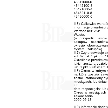
45311000-0
45442100-8
45421000-4
45432110-8
45430000-0
II.6) Całkowita warto
informacje o wartości
Wartość bez VAT:
Waluta:
(w przypadku umów
zakupów – szacunkowa
okresie obowiązywa
systemu zakupów)
II.7) Czy przewiduje 
art. 67 ust. 1 pkt 6 i 7
Określenie przedmiotu
jakich zostaną udziel
ust. 1 pkt 6 lub w art.
II.8) Okres, w którym
na który została zaw
został ustanowiony d
miesiącach: lub dniach
lub
data rozpoczęcia: lub
Okres w miesiącach 
zakończenia
2020-09-15
II.9) Informacje dodat