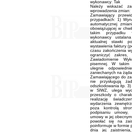
wykonawcy: Tak
Należy wskazać za
wprowadzenia zmian:
Zamawiający przew
przypadkach: 1) Wyn
automatycznej zmia
obowiązującej w chwi
takim przypadku 
wykonawcy ustalana
aktualnej stawki 
wystawienia faktury (
czasu zakończenia w
ograniczyć zakres,
Zawiadomienie Wy
pisemnej. W takim
ulegnie odpowiedn
zaniechanych na żąda
Zamawiającego do zan
nie przysługują ża
odszkodowania itp. 3)
w SIWZ, ulega wydł
przeszkody o charakt
realizację świadcz
wydarzenia zewnętrz
poza kontrolą stro
podpisaniu umowy, 
umowy w jej obecnym
powołać się na zais
poinformuje w formie 
dnia jej zaistnienia