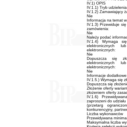
IV.1) OPIS
IV.1.1) Tryb udzieleni
IV.1.2) Zamawiający ż
Nie
Informacja na temat 
IV.1.3) Przewiduje si
zamówienia:
Nie
Należy podać informacj
IV.1.4) Wymaga się
elektronicznych l
elektronicznych:
Nie
Dopuszcza się zł
elektronicznych l
elektronicznych:
Nie
Informacje dodatkowe
IV.1.5.) Wymaga się zł
Dopuszcza się złożeni
Złożenie oferty waria
złożeniem oferty zasad
IV.1.6) Przewidywa
zaproszeni do udziału
(przetarg ograniczo
konkurencyjny, partne
Liczba wykonawców
Przewidywana minima
Maksymalna liczba w
Kryteria selekcji wyk