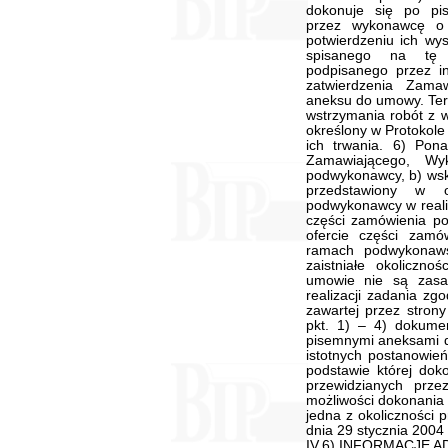
dokonuje się po pi
przez wykonawcę o z
potwierdzeniu ich wy
spisanego na tę o
podpisanego przez i
zatwierdzenia Zam
aneksu do umowy. Term
wstrzymania robót z 
określony w Protokole 
ich trwania. 6) Po
Zamawiającego, W
podwykonawcy, b) wsk
przedstawiony w o
podwykonawcy w reali
części zamówienia 
ofercie części zam
ramach podwykonaws
zaistniałe okoliczn
umowie nie są zasa
realizacji zadania z
zawartej przez stron
pkt. 1) – 4) dokume
pisemnymi aneksami d
istotnych postanowie
podstawie której do
przewidzianych prz
możliwości dokonania 
jedna z okoliczności 
dnia 29 stycznia 2004
IV.6) INFORMACJE 