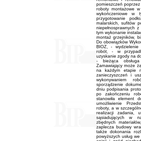
pomieszczeń poprzez 
roboty montażowe w t
wykończeniowe w t
przygotowanie podł
malarskich, sufitów 
niepełnosprawnych z k
tym wykonanie instalac
montaż grzejników, bi
Do obowiązków Wykona
BIOZ, - wydzielenie
robót, - w przypad
uzyskanie zgody na do
- bieżąca obsługa
Zamawiający może żąd
na każdym etapie re
zanieczyszczeń i u
wykonywaniem rob
sporządzenie dokumen
dniu podpisania prot
po zakończeniu robó
stanowiła element d
umożliwienie Przed
roboty, a w szczególn
realizacji zadania,
sąsiadujących w n
zbędnych materiałów
zaplecza budowy wraz 
także dokonania roz
powyższych usług we 