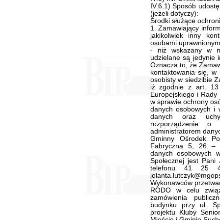
IV.6.1) Sposób udostę
(jeżeli dotyczy):
Środki służące ochron
1. Zamawiający inform
jakikolwiek inny ko
osobami uprawnionym
- niż wskazany w nin
udzielane są jedynie 
Oznacza to, że Zamawi
kontaktowania się, w s
osobisty w siedzibie 
iż zgodnie z art. 13
Europejskiego i Rady 
w sprawie ochrony osó
danych osobowych i 
danych oraz uchy
rozporządzenie o
administratorem dany
Gminny Ośrodek Pom
Fabryczna 5, 26 – 
danych osobowych 
Społecznej jest Pani
telefonu 41 25 
jolanta.lutczyk@mgop
Wykonawców przetwarza
RODO w celu związ
zamówienia publicz
budynku przy ul. S
projektu Kluby Seni
Mieście i Gminie Such