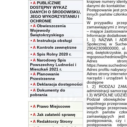
krajowe numery identy
A
PUBLICZNIE
danymi do kontaktów:
DOSTĘPNY WYKAZ
Postępowanie jest pr
DANYCH O ŚRODOWISKU,
innych państw członko
JEGO WYKORZYSTANIU I
Nie
OCHRONIE
W przypadku przep
A
Obwieszczenia
zamawiającymi z innyc
Wojewody
– mające zastosowani
Świętokrzyskiego
Informacje dodatkowe
I. 1) NAZWA I ADR
A
Instrukcja obsługi
Społecznej w Suched
A
Kontrole zewnętrzne
29042309800000, ul.
woj. świętokrzyskie, 
A
Spis Rolny 2020 r.
mgopssuchedniow@ho
A
Narodowy Spis
Adres stron
Powszechny Ludności i
https://www.suchedniow
Mieszkań 2021 r.
Adres profilu nabywcy
A
Planowanie
Adres strony internet
narzędzi i urządzeń l
Przestrzenne
dostępne
A
Deklaracja dostępności
I. 2) RODZAJ ZAMA
A
Dokumenty do
administracji samorzą
pobrania
I.3) WSPÓLNE UDZIEL
Podział obowiązkó
wspólnego przeprowad
A
Prawo Miejscowe
wspólnego przeprowa
innych państw czło
A
Jak załatwić sprawę
zamawiających jest
postępowania, czy i
A
Redaktorzy Strony
postępowania odpo