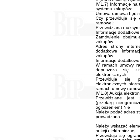
IV.1.7) Informacje n
systemu zakupów:
Umowa ramowa będzie
Czy przewiduje się 
ramowej:
Przewidziana maksyma
Informacje dodatkowe
Zamówienie obejmuj
zakupów:
Adres strony inter
dodatkowe informa
zakupów:
Informacje dodatkowe
W ramach umowy ra
dopuszcza się zł
elektronicznych:
Przewiduje się p
elektronicznych infor
ramach umowy ramowe
IV.1.8) Aukcja elektro
Przewidziane jest p
(przetarg nieogranicz
ogłoszeniem) Nie
Należy podać adres str
prowadzona:
Należy wskazać eleme
aukcji elektronicznej:
Przewiduje się ogran