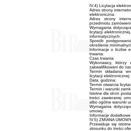
IV.4) Licytacja elektro
Adres strony interneto
elektroniczna:
Adres strony intern
przedmiotu zamówienia 
Wymagania dotyczące r
licytacji elektronicz
informatycznych:
Sposób postępowania 
określenie minimalnyc
Informacje o liczbie e
trwania:
Czas trwania:
Wykonawcy, którzy n
zakwalifikowani do na
Termin składania w
licytacji elektronicznej:
Data: godzina:
Termin otwarcia licytac
Termin i warunki zamkni
Istotne dla stron pos
treści zawieranej um
albo ogólne warunki 
Wymagania dotyczące
umowy:
Informacje dodatkowe
IV.5) ZMIANA UMOW
Przewiduje się istot
stosunku do treści of