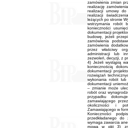
zamówienia zmian prz
realizację zamówieni
realizacji umowy do
realizacji świadczen
leżących po stronie W
wstrzymania robót 
konieczności usuni
dokumentacji projekto
budowę, jeżeli prze
zamówienia podstaw
zamówienia dodatko
przez właściwy or
administracji lub 
zezwoleń, decyzji, z 
4) Jeżeli wystąpią wa
koniecznością doko
dokumentacji projekt
rozwiązań techniczny
wykonania robót lu
dokumentacji uniemożli
– zmianie może ulec 
robót oraz wynagrod
przypadku dokonu
zamawiającego prze
okoliczności i po
Zamawiającego w formi
Konieczności podp
przedkładanego do 
wymaga zawarcia anek
mowa w pkt 3) zmi