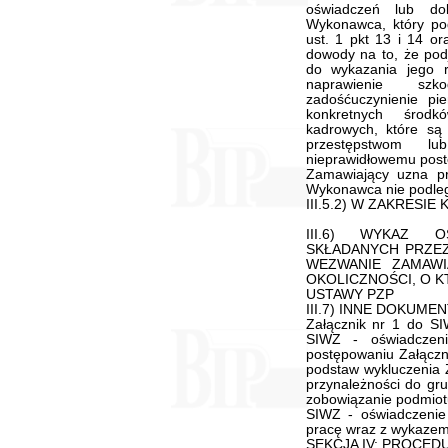
oświadczeń lub do
Wykonawca, który pod
ust. 1 pkt 13 i 14 or
dowody na to, że podj
do wykazania jego r
naprawienie szk
zadośćuczynienie pi
konkretnych środk
kadrowych, które są
przestępstwom l
nieprawidłowemu pos
Zamawiający uzna pr
Wykonawca nie podleg
III.5.2) W ZAKRESIE
III.6) WYKAZ 
SKŁADANYCH PRZE
WEZWANIE ZAMAWI
OKOLICZNOŚCI, O K
USTAWY PZP
III.7) INNE DOKUMENT
Załącznik nr 1 do SI
SIWZ - oświadczen
postępowaniu Załączn
podstaw wykluczenia 
przynależności do gru
zobowiązanie podmiot
SIWZ - oświadczenie
pracę wraz z wykaze
SEKCJA IV: PROCED