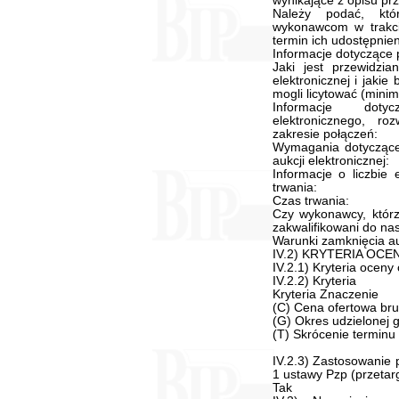
wynikające z opisu pr
Należy podać, któ
wykonawcom w trakcie
termin ich udostępnien
Informacje dotyczące p
Jaki jest przewidzi
elektronicznej i jaki
mogli licytować (mini
Informacje doty
elektronicznego, ro
zakresie połączeń:
Wymagania dotyczące r
aukcji elektronicznej:
Informacje o liczbie 
trwania:
Czas trwania:
Czy wykonawcy, którz
zakwalifikowani do na
Warunki zamknięcia auk
IV.2) KRYTERIA OC
IV.2.1) Kryteria oceny 
IV.2.2) Kryteria
Kryteria Znaczenie
(C) Cena ofertowa bru
(G) Okres udzielonej g
(T) Skrócenie terminu 
IV.2.3) Zastosowanie 
1 ustawy Pzp (przetar
Tak