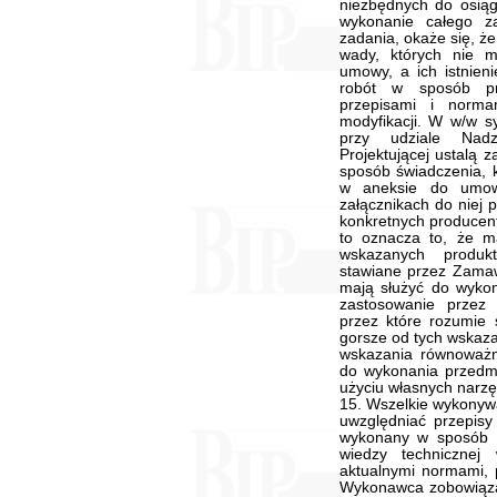
niezbędnych do osiągn
wykonanie całego zad
zadania, okaże się, że
wady, których nie m
umowy, a ich istnien
robót w sposób pr
przepisami i norm
modyfikacji. W w/w s
przy udziale Nadz
Projektującej ustalą 
sposób świadczenia, k
w aneksie do umow
załącznikach do niej
konkretnych producent
to oznacza to, że ma
wskazanych produk
stawiane przez Zamaw
mają służyć do wyko
zastosowanie przez
przez które rozumie s
gorsze od tych wskaz
wskazania równoważn
do wykonania przedmi
użyciu własnych narzę
15. Wszelkie wykonyw
uwzględniać przepisy
wykonany w sposób z
wiedzy technicznej
aktualnymi normami, p
Wykonawca zobowiązan