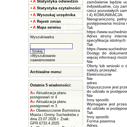
A
Statystyka odwiedzin
zamówienie będzie ud
indywidualnie, czy zam
A
Statystyka czytalności
rzecz pozostałych zam
A
Wyszukaj urzędnika
I.4) KOMUNIKACJA:
Nieograniczony, pełn
A
Rejestr zmian
postępowania można 
A
Mapa serwisu
Tak
https://www.suchedniow
Adres strony intern
Wyszukiwarka
specyfikacja istotnyc
Tak
https://www.suchedniow
Dostęp do dokument
»
Wyszukiwanie
więcej informacji mo
zaawansowane
Nie
Oferty lub wnioski o
należy przesyłać:
Archiwalne menu:
Elektronicznie
Nie
adres
Ostatnie 5 wiadomości:
Dopuszczone jest prze
do udziału w postępow
A
»
Aktualizacja planu
Nie
postępowań nr 4
Inny sposób:
A
»
Aktualizacja planu
Wymagane jest przesł
postępowań nr 3
do udziału w postępow
A
»
Obwieszczenie Burmistrza
Tak
Miasta i Gminy Suchedniów z
Inny sposób:
dnia 23.07.2026 r. Znak:
Forma pisemna
GPR.6733.4.2025
Adres: