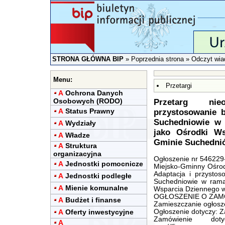
STRONA GŁÓWNA BIP
»
Poprzednia strona
» Odczyt wia
Menu:
Przetargi
A
Ochrona Danych
Osobowych (RODO)
Przetarg nie
A
Status Prawny
przystosowanie 
Suchedniowie w 
A
Wydziały
jako Ośrodki Ws
A
Władze
Gminie Suchedni
A
Struktura
organizacyjna
Ogłoszenie nr 546229-
A
Jednostki pomocnicze
Miejsko-Gminny Ośro
Adaptacja i przystos
A
Jednostki podległe
Suchedniowie w ramac
A
Mienie komunalne
Wsparcia Dziennego w
OGŁOSZENIE O ZAMÓW
A
Budżet i finanse
Zamieszczanie ogłosz
A
Oferty inwestycyjne
Ogłoszenie dotyczy: 
Zamówienie dot
A