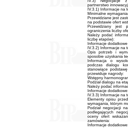
IV.3) Negocjacje z
partnerstwo innowacy
IV.3.1) Informacje na 
Minimalne wymagania, 
Przewidziane jest zas
na podstawie ofert ws
Przewidziany jest 
ograniczenia liczby ofe
Należy podać informa
liczbę etapów):
Informacje dodatkowe
IV.3.2) Informacje na
Opis potrzeb i wym
sposobie uzyskania te
Informacja o wysok
podczas dialogu kon
stanowiące podstawę 
przewiduje nagrody:
Wstępny harmonogram
Podział dialogu na eta
Należy podać informac
Informacje dodatkowe
IV.3.3) Informacje na
Elementy opisu przed
wymagania, którym mu
Podział negocjacji na
podlegających negoc
oceny ofert wskazan
zamówienia:
Informacje dodatkowe