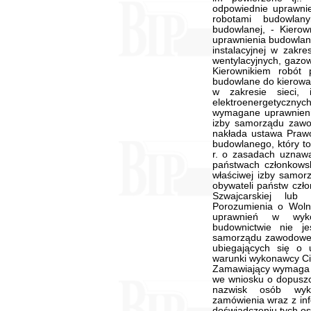
odpowiednie uprawni
robotami budowlan
budowlanej, - Kierow
uprawnienia budowlan
instalacyjnej w zakres
wentylacyjnych, gazow
Kierownikiem robót 
budowlane do kierowan
w zakresie sieci, i
elektroenergetyczn
wymagane uprawnienia
izby samorządu zawo
nakłada ustawa Prawo
budowlanego, który t
r. o zasadach uznawa
państwach członkowsk
właściwej izby samo
obywateli państw czło
Szwajcarskiej lub 
Porozumienia o Wol
uprawnień w wyko
budownictwie nie j
samorządu zawodowe
ubiegających się o 
warunki wykonawcy Ci
Zamawiający wymaga 
we wniosku o dopuszc
nazwisk osób wyko
zamówienia wraz z inf
doświadczeniu tych os