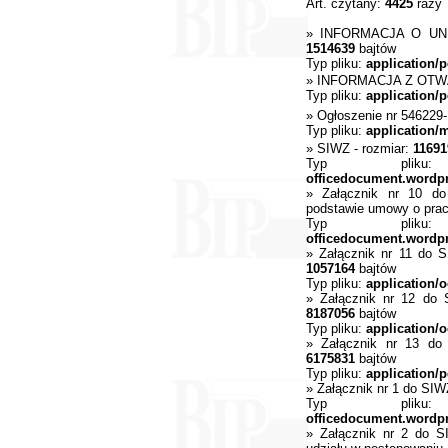
Art. czytany:
4425
razy
»
INFORMACJA O UN
1514639
bajtów
Typ pliku:
application/p
»
INFORMACJA Z OTW
Typ pliku:
application/p
»
Ogłoszenie nr 546229
Typ pliku:
application/
»
SIWZ
- rozmiar:
11691
Typ pli
officedocument.wordp
»
Załącznik nr 10 do
podstawie umowy o pra
Typ pli
officedocument.wordp
»
Załącznik nr 11 do 
1057164
bajtów
Typ pliku:
application/o
»
Załącznik nr 12 do 
8187056
bajtów
Typ pliku:
application/o
»
Załącznik nr 13 do
6175831
bajtów
Typ pliku:
application/p
»
Załącznik nr 1 do SIWZ
Typ pli
officedocument.wordp
»
Załącznik nr 2 do S