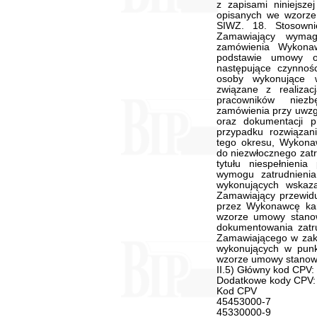
z zapisami niniejsz
opisanych we wzorze
SIWZ. 18. Stosowni
Zamawiający wymag
zamówienia Wykona
podstawie umowy o
następujące czynnośc
osoby wykonujące w
związane z realizac
pracowników niez
zamówienia przy uwzg
oraz dokumentacji 
przypadku rozwiązan
tego okresu, Wykona
do niezwłocznego zatr
tytułu niespełnien
wymogu zatrudnien
wykonujących wskaza
Zamawiający przewidu
przez Wykonawcę ka
wzorze umowy stanow
dokumentowania zatru
Zamawiającego w zakr
wykonujących w punk
wzorze umowy stanowi
II.5) Główny kod CPV
Dodatkowe kody CPV:
Kod CPV
45453000-7
45330000-9