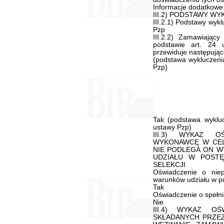
Informacje dodatkowe
III.2) PODSTAWY W
III.2.1) Podstawy wykl
Pzp
III.2.2) Zamawiając
podstawie art. 24
przewiduje następując
(podstawa wykluczenia
Pzp)
Tak (podstawa wykluc
ustawy Pzp)
III.3) WYKAZ O
WYKONAWCĘ W CEL
NIE PODLEGA ON W
UDZIAŁU W POSTĘ
SELEKCJI
Oświadczenie o niep
warunków udziału w p
Tak
Oświadczenie o spełnia
Nie
III.4) WYKAZ O
SKŁADANYCH PRZE