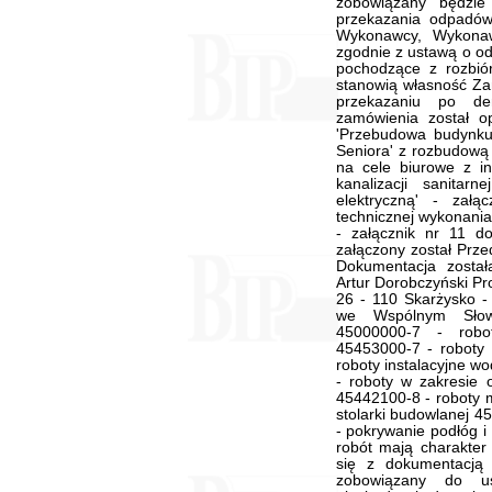
zobowiązany będzie
przekazania odpadów
Wykonawcy, Wykonaw
zgodnie z ustawą o od
pochodzące z rozbiór
stanowią własność Za
przekazaniu po de
zamówienia został o
'Przebudowa budynku
Seniora' z rozbudową
na cele biurowe z in
kanalizacji sanitar
elektryczną' - zał
technicznej wykonani
- załącznik nr 11 
załączony został Prze
Dokumentacja zost
Artur Dorobczyński Pro
26 - 110 Skarżysko -
we Wspólnym Słow
45000000-7 - robo
45453000-7 - roboty
roboty instalacyjne w
- roboty w zakresie o
45442100-8 - roboty m
stolarki budowlanej 4
- pokrywanie podłóg i
robót mają charakte
się z dokumentacją 
zobowiązany do us