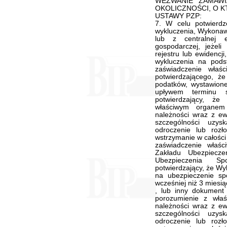
WEZWANIE ZAMAWI
OKOLICZNOŚCI, O K
USTAWY PZP:
7. W celu potwierd
wykluczenia, Wykonawc
lub z centralnej e
gospodarczej, jeżel
rejestru lub ewidencj
wykluczenia na pods
zaświadczenie właś
potwierdzającego, 
podatków, wystawione
upływem terminu s
potwierdzający, ż
właściwym organem
należności wraz z ew
szczególności uzys
odroczenie lub rozło
wstrzymanie w całości
zaświadczenie właści
Zakładu Ubezpiecz
Ubezpieczenia S
potwierdzający, że Wy
na ubezpieczenie sp
wcześniej niż 3 miesi
, lub inny dokument
porozumienie z wła
należności wraz z ew
szczególności uzys
odroczenie lub rozło