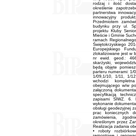
rodzaj i ilość dos
określenie zapotrz
partnerstwa innowacy
innowacyjny produk
Przedmiotem zamówie
budynku przy ul. S
projektu Kluby Seni
Mieście i Gminie Such
ramach Regionalneg
Świętokrzyskiego 20
Europejskiego Fund
zlokalizowane jest w 
nr ewid. geod.: 46
skarżyski, województ
będą objęte pomiesz
parteru numerami: 1/01
1/09,1/10, 1/11, 1/1
wchodzi kompletna
obejmującego w/w po
załączoną dokumentac
specyfikacją techn
zapisami SIWZ. 6.
wykonanie dokumentac
obsługi geodezyjnej z
prac koniecznych d
zamówienia, zgod
określonym przez Zam
Realizacja zadania ob
• roboty rozbiórko
remontowe i renowa