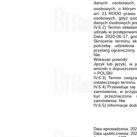
danych osobowych
osobowych, o którym
art. 21 RODO prawo 
osobowych, gdyż pod
danych osobowych jest 
IV.6.2) Termin składa
udziału w postępowani
Data: 2020-06-17, god
Skrócenie terminu sk
potrzebę udzielenia
przetarg ograniczony,
Nie
Wskazać powody:
Język lub języki, w 
wnioski o dopuszczeni
> POLSKI
IV.6.3) Termin związ
ostatecznego terminu s
IV.6.4) Przewiduje si
zamówienia, w przypa
być przeznaczone n
zamówienia: Nie
IV.6.5) Informacje do
Data wprowadzenia: 202
Data upublicznienia: 20