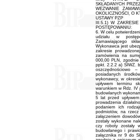
SKŁADANYCH PRZE
WEZWANIE ZAMAWI
OKOLICZNOŚCI, O K
USTAWY PZP
III.5.1) W ZAKRES
POSTĘPOWANIU:
6. W celu potwierdze
udziału w postę
Zamawiającego skła
Wykonawca jest ubezp
zakresie prowadzonej
zamówienia na sumę
000,00 PLN, zgodnie
ppkt. 2.2.2 a) SIWZ. b
oszczędnościowo – 
posiadanych środkó
wykonawcy, w okresie
upływem terminu sk
warunkiem w Rdz. IV p
budowlanych wykonanyc
5 lat przed upływem 
prowadzenia działalno
podaniem ich rodzaju
podmiotów, na rzecz 
załączeniem dowodów 
zostały wykonane nale
czy roboty zostały
budowlanego i prawi
załącznika nr 9 do S
zgodnie z opisanym w