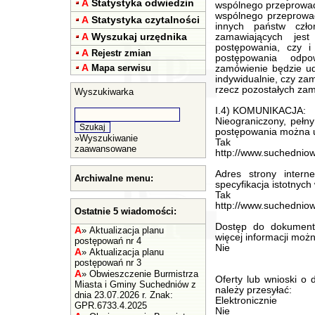
A
Statystyka odwiedzin
wspólnego przeprowad
wspólnego przeprowa
A
Statystyka czytalności
innych państw czło
A
Wyszukaj urzędnika
zamawiających jest
postępowania, czy i
A
Rejestr zmian
postępowania odpo
A
Mapa serwisu
zamówienie będzie ud
indywidualnie, czy zam
rzecz pozostałych zam
Wyszukiwarka
I.4) KOMUNIKACJA:
Nieograniczony, pełn
postępowania można 
»
Wyszukiwanie
Tak
zaawansowane
http://www.suchedniow.
Adres strony intern
Archiwalne menu:
specyfikacja istotnyc
Tak
http://www.suchedniow.
Ostatnie 5 wiadomości:
Dostęp do dokument
A
»
Aktualizacja planu
więcej informacji mo
postępowań nr 4
Nie
A
»
Aktualizacja planu
postępowań nr 3
A
»
Obwieszczenie Burmistrza
Oferty lub wnioski o
Miasta i Gminy Suchedniów z
należy przesyłać:
dnia 23.07.2026 r. Znak:
Elektronicznie
GPR.6733.4.2025
Nie