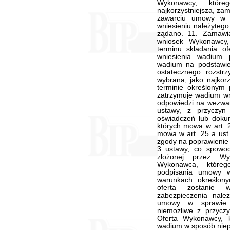
Wykonawcy, które
najkorzystniejsza, za
zawarciu umowy w s
wniesieniu należytego
żądano. 11. Zamawi
wniosek Wykonawcy,
terminu składania o
wniesienia wadium
wadium na podstawie 
ostatecznego rozstrz
wybrana, jako najkor
terminie określonym
zatrzymuje wadium wr
odpowiedzi na wezwan
ustawy, z przyczyn 
oświadczeń lub dokum
których mowa w art. 2
mowa w art. 25 a ust.
zgody na poprawienie o
3 ustawy, co spowod
złożonej przez Wyk
Wykonawca, któreg
podpisania umowy w
warunkach określon
oferta zostanie 
zabezpieczenia nal
umowy w sprawie z
niemożliwe z przycz
Oferta Wykonawcy, 
wadium w sposób niep