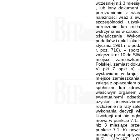
wcześniej niż 3 miesi
, lub inny dokument
porozumienie z wła
należności wraz z ew
szczególności uzys
odroczenie lub rozło
wstrzymanie w całości
oświadczenie Wyko
podatków i opłat loka
stycznia 1991 r. o pod
r. poz. 716). – spo
załącznik nr 10 do SI
miejsce zamieszkan
Polskiej, zamiast do
VI pkt 7 ppkt a) 
wystawione w kraju
miejsce zamieszkania,
zalega z opłacaniem p
społeczne lub zdro
właściwym organem w 
ewentualnymi odset
uzyskał przewidzia
rozłożenie na raty zal
wykonania decyzji w
likwidacji ani nie og
mowa w punkcie 7.1. 
niż 3 miesiące prze
punkcie 7.1. b) powi
miesięcy przed upływe
III.5) WYKAZ 