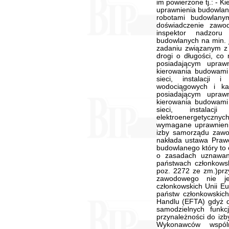
im powierzone tj.: - 
uprawnienia budowlan
robotami budowlany
doświadczenie zawo
inspektor nadzoru
budowlanych na min. 
zadaniu związanym z
drogi o długości, co
posiadającym upraw
kierowania budowami 
sieci, instalacji i
wodociągowych i ka
posiadającym upraw
kierowania budowami 
sieci, instalac
elektroenergetyczn
wymagane uprawnienia
izby samorządu zawo
nakłada ustawa Praw
budowlanego który to 
o zasadach uznawani
państwach członkowsk
poz. 2272 ze zm.)prz
zawodowego nie j
członkowskich Unii Eur
państw członkowskic
Handlu (EFTA) gdyż 
samodzielnych funk
przynależności do i
Wykonawców wspóln