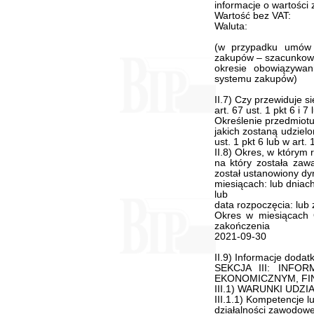
informacje o wartości
Wartość bez VAT:
Waluta:
(w przypadku umów
zakupów – szacunkowa
okresie obowiązywa
systemu zakupów)
II.7) Czy przewiduje 
art. 67 ust. 1 pkt 6 i 7
Określenie przedmiotu
jakich zostaną udziel
ust. 1 pkt 6 lub w art.
II.8) Okres, w którym
na który została zaw
został ustanowiony d
miesiącach: lub dniach
lub
data rozpoczęcia: lub
Okres w miesiącach 
zakończenia
2021-09-30
II.9) Informacje dodat
SEKCJA III: INF
EKONOMICZNYM, FI
III.1) WARUNKI UD
III.1.1) Kompetencje 
działalności zawodowej