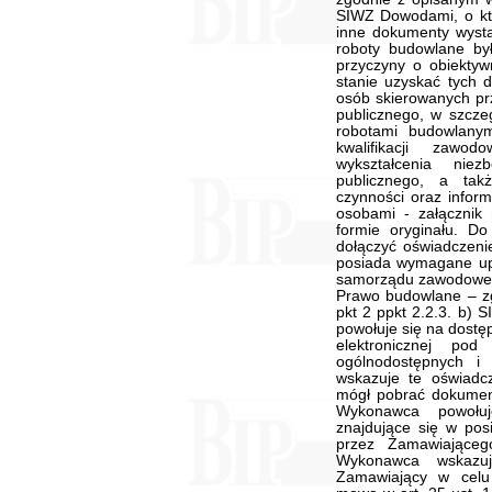
SIWZ Dowodami, o kt
inne dokumenty wysta
roboty budowlane był
przyczyny o obiekty
stanie uzyskać tych 
osób skierowanych pr
publicznego, w szcze
robotami budowlany
kwalifikacji zawo
wykształcenia nie
publicznego, a ta
czynności oraz infor
osobami - załączni
formie oryginału. D
dołączyć oświadczen
posiada wymagane upr
samorządu zawodowego
Prawo budowlane – z
pkt 2 ppkt 2.2.3. b)
powołuje się na dostę
elektronicznej pod
ogólnodostępnych i
wskazuje te oświadc
mógł pobrać dokument
Wykonawca powołu
znajdujące się w po
przez Zamawiająceg
Wykonawca wskazuj
Zamawiający w celu 