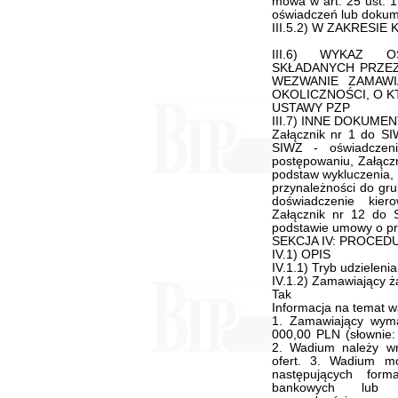
mowa w art. 25 ust. 1
oświadczeń lub dokume
III.5.2) W ZAKRESIE
III.6) WYKAZ 
SKŁADANYCH PRZE
WEZWANIE ZAMAWI
OKOLICZNOŚCI, O K
USTAWY PZP
III.7) INNE DOKUMENT
Załącznik nr 1 do SIW
SIWZ - oświadczen
postępowaniu, Załącz
podstaw wykluczenia, 
przynależności do gru
doświadczenie kie
Załącznik nr 12 do 
podstawie umowy o pr
SEKCJA IV: PROCED
IV.1) OPIS
IV.1.1) Tryb udzieleni
IV.1.2) Zamawiający ż
Tak
Informacja na temat 
1. Zamawiający wym
000,00 PLN (słownie: 
2. Wadium należy wn
ofert. 3. Wadium m
następujących form
bankowych lub p