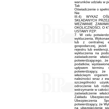
warunków udziału w p
Tak
Oświadczenie o spełnia
Nie
III.4) WYKAZ O
SKŁADANYCH PRZE
WEZWANIE ZAMAWI
OKOLICZNOŚCI, O K
USTAWY PZP:
7. W celu potwierd
wykluczenia, Wykonawc
lub z centralnej e
gospodarczej, jeżel
rejestru lub ewidencj
wykluczenia na pods
zaświadczenie właś
potwierdzającego, 
podatków, wystawione
upływem terminu s
potwierdzający, ż
właściwym organem
należności wraz z ew
szczególności uzys
odroczenie lub rozło
wstrzymanie w całości
zaświadczenie właści
Zakładu Ubezpiecz
Ubezpieczenia S
potwierdzający, że Wy
na ubezpieczenie sp