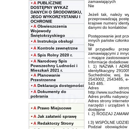
zamawiających
A
PUBLICZNIE
Nie
DOSTĘPNY WYKAZ
DANYCH O ŚRODOWISKU,
Jeżeli tak, należy w
JEGO WYKORZYSTANIU I
przeprowadzają postę
OCHRONIE
krajowe numery identy
A
Obwieszczenia
danymi do kontaktów:
Wojewody
Świętokrzyskiego
Postępowanie jest pr
innych państw członko
A
Instrukcja obsługi
Nie
A
Kontrole zewnętrzne
W przypadku przep
zamawiającymi z innyc
A
Spis Rolny 2020 r.
– mające zastosowani
A
Narodowy Spis
Informacje dodatkowe
Powszechny Ludności i
I. 1) NAZWA I ADRE
Mieszkań 2021 r.
identyfikacyjny 29100
A
Planowanie
Suchedniów, woj. świ
2543002, 2543485, e
Przestrzenne
543 485.
A
Deklaracja dostępności
Adres stron
A
Dokumenty do
http://www.suchedniow.
pobrania
Adres profilu nabywcy
Adres strony internet
narzędzi i urządzeń l
A
Prawo Miejscowe
dostępne
I. 2) RODZAJ ZAMAWI
A
Jak załatwić sprawę
I.3) WSPÓLNE UDZIEL
A
Redaktorzy Strony
Podział obowiązkó