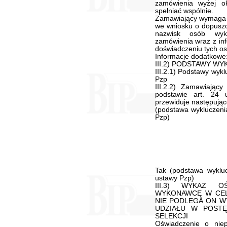
zamówienia wyżej o
spełniać wspólnie.
Zamawiający wymaga 
we wniosku o dopuszc
nazwisk osób wyko
zamówienia wraz z inf
doświadczeniu tych os
Informacje dodatkowe
III.2) PODSTAWY W
III.2.1) Podstawy wykl
Pzp
III.2.2) Zamawiając
podstawie art. 24
przewiduje następując
(podstawa wykluczenia
Pzp)
Tak (podstawa wykluc
ustawy Pzp)
III.3) WYKAZ O
WYKONAWCĘ W CEL
NIE PODLEGA ON W
UDZIAŁU W POSTĘ
SELEKCJI
Oświadczenie o niep