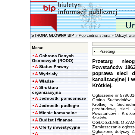
STRONA GŁÓWNA BIP
»
Poprzednia strona
» Odczyt wia
Menu:
Przetargi
A
Ochrona Danych
Osobowych (RODO)
Przetarg nieo
A
Status Prawny
Powstańców 1863 
poprawa sieci 
A
Wydziały
kanalizacyjnej i
A
Władze
Krótkiej.
A
Struktura
organizacyjna
Ogłoszenie nr 579631-
A
Jednostki pomocnicze
Gmina Suchedniów: 
Krótkiej w Suched
A
Jednostki podległe
przebudową sieci k
A
Mienie komunalne
Powstańców i Krótkie
ścieków.
A
Budżet i finanse
OGŁOSZENIE O ZAMÓW
A
Oferty inwestycyjne
Zamieszczanie ogłosz
Ogłoszenie dotyczy: 
A