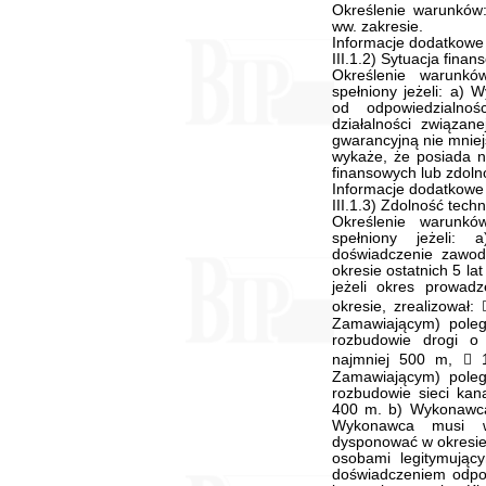
Określenie warunków
ww. zakresie.
Informacje dodatkowe
III.1.2) Sytuacja fina
Określenie warunk
spełniony jeżeli: a)
od odpowiedzialnoś
działalności związa
gwarancyjną nie mnie
wykaże, że posiada n
finansowych lub zdoln
Informacje dodatkowe
III.1.3) Zdolność tec
Określenie warunk
spełniony jeżeli:
doświadczenie zawo
okresie ostatnich 5 la
jeżeli okres prowadz
okresie, zrealizował
Zamawiającym) poleg
rozbudowie drogi o 
najmniej 500 m,  
Zamawiającym) poleg
rozbudowie sieci kana
400 m. b) Wykonawca
Wykonawca musi w
dysponować w okresie
osobami legitymujący
doświadczeniem odpowi