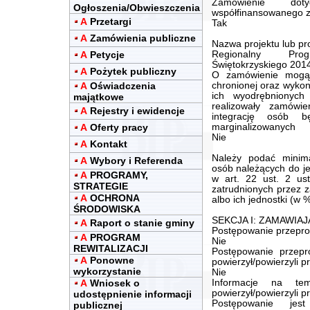
Zamówienie dot
Ogłoszenia/Obwieszczenia
współfinansowanego ze
A
Przetargi
Tak
A
Zamówienia publiczne
Nazwa projektu lub p
A
Petycje
Regionalny Pro
Świętokrzyskiego 2014
A
Pożytek publiczny
O zamówienie mogą 
A
Oświadczenia
chronionej oraz wykona
ich wyodrębnionych 
majątkowe
realizowały zamówi
A
Rejestry i ewidencje
integrację osób b
A
Oferty pracy
marginalizowanych
Nie
A
Kontakt
Należy podać minima
A
Wybory i Referenda
osób należących do je
A
PROGRAMY,
w art. 22 ust. 2 us
STRATEGIE
zatrudnionych przez 
A
OCHRONA
albo ich jednostki (w 
ŚRODOWISKA
SEKCJA I: ZAMAWIA
A
Raport o stanie gminy
Postępowanie przepro
A
PROGRAM
Nie
REWITALIZACJI
Postępowanie przep
A
Ponowne
powierzył/powierzyli 
wykorzystanie
Nie
A
Wniosek o
Informacje na te
powierzył/powierzyli 
udostępnienie informacji
Postępowanie jes
publicznej