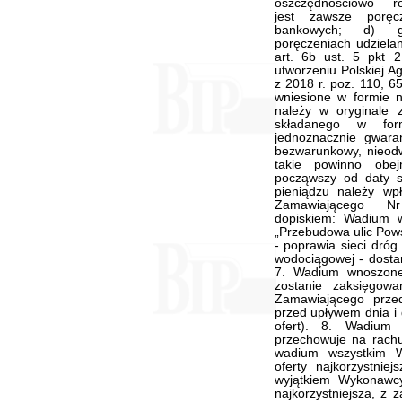
oszczędnościowo – ro
jest zawsze poręc
bankowych; d) gw
poręczeniach udziela
art. 6b ust. 5 pkt 
utworzeniu Polskiej A
z 2018 r. poz. 110, 6
wniesione w formie n
należy w oryginale z
składanego w form
jednoznacznie gwara
bezwarunkowy, nieod
takie powinno obej
począwszy od daty s
pieniądzu należy w
Zamawiającego N
dopiskiem: Wadium w
„Przebudowa ulic Pows
- poprawia sieci dróg
wodociągowej - dosta
7. Wadium wnoszone 
zostanie zaksięgo
Zamawiającego przed
przed upływem dnia i 
ofert). 8. Wadium
przechowuje na rach
wadium wszystkim 
oferty najkorzystnie
wyjątkiem Wykonawcy
najkorzystniejsza, z 