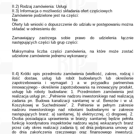
II.2) Rodzaj zamówienia: Usługi
II.3) Informacja o możliwości składania ofert częściowych
Zamówienie podzielone jest na części:
Nie
Oferty lub wnioski o dopuszczenie do udziału w postępowaniu można
składać w odniesieniu do:
Zamawiający zastrzega sobie prawo do udzielenia łącznie
następujących części lub grup części:
Maksymalna liczba części zamówienia, na które może zostać
udzielone zamówienie jednemu wykonawcy:
II.4) Krótki opis przedmiotu zamówienia (wielkość, zakres, rodzaj i
ilość dostaw, usług lub robót budowlanych lub określenie
zapotrzebowania i wymagań ) a w przypadku partnerstwa
innowacyjnego - określenie zapotrzebowania na innowacyjny produkt,
usługę lub roboty budowlane: 1. Przedmiotem zamówienia jest
realizacja usługi pn.: „Pełnienie nadzoru inwestorskiego nad realizacją
zadania pn. Budowa kanalizacji sanitarnej w ul. Berezów i w ul.
Koszykowej w Suchedniowie”. 2. Pełnienie w pełnym zakresie
nadzoru inwestorskiego nad robotami budowlanymi w zakresie
następujących branż: a) sanitarnej, b) elektrycznej, c) drogowej. 2.
Osoba posiadająca uprawnienia w branży sanitarnej będzie pełniła
funkcję koordynatora inspektorów nadzoru wyżej wskazanych branż
przez cały okres realizacji zadania tj. od dnia podpisania umowy aż
do dnia zakończenia rzeczowego oraz finansowego inwestycji.