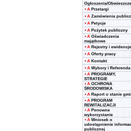
Ogłoszenia/Obwieszcz
A
Przetargi
A
Zamówienia public
A
Petycje
A
Pożytek publiczny
A
Oświadczenia
majątkowe
A
Rejestry i ewidencj
A
Oferty pracy
A
Kontakt
A
Wybory i Referenda
A
PROGRAMY,
STRATEGIE
A
OCHRONA
ŚRODOWISKA
A
Raport o stanie gm
A
PROGRAM
REWITALIZACJI
A
Ponowne
wykorzystanie
A
Wniosek o
udostępnienie informac
publicznej