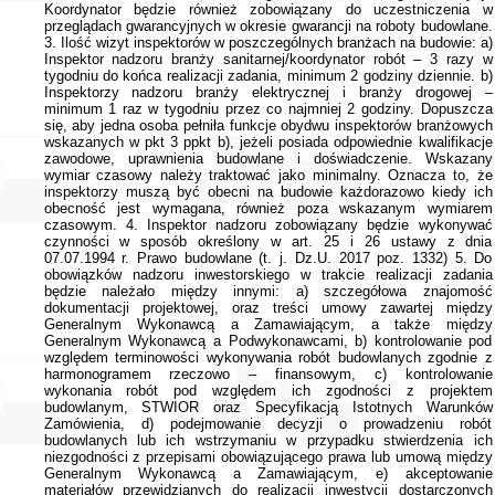
Koordynator będzie również zobowiązany do uczestniczenia w
przeglądach gwarancyjnych w okresie gwarancji na roboty budowlane.
3. Ilość wizyt inspektorów w poszczególnych branżach na budowie: a)
Inspektor nadzoru branży sanitarnej/koordynator robót – 3 razy w
tygodniu do końca realizacji zadania, minimum 2 godziny dziennie. b)
Inspektorzy nadzoru branży elektrycznej i branży drogowej –
minimum 1 raz w tygodniu przez co najmniej 2 godziny. Dopuszcza
się, aby jedna osoba pełniła funkcje obydwu inspektorów branżowych
wskazanych w pkt 3 ppkt b), jeżeli posiada odpowiednie kwalifikacje
zawodowe, uprawnienia budowlane i doświadczenie. Wskazany
wymiar czasowy należy traktować jako minimalny. Oznacza to, że
inspektorzy muszą być obecni na budowie każdorazowo kiedy ich
obecność jest wymagana, również poza wskazanym wymiarem
czasowym. 4. Inspektor nadzoru zobowiązany będzie wykonywać
czynności w sposób określony w art. 25 i 26 ustawy z dnia
07.07.1994 r. Prawo budowlane (t. j. Dz.U. 2017 poz. 1332) 5. Do
obowiązków nadzoru inwestorskiego w trakcie realizacji zadania
będzie należało między innymi: a) szczegółowa znajomość
dokumentacji projektowej, oraz treści umowy zawartej między
Generalnym Wykonawcą a Zamawiającym, a także między
Generalnym Wykonawcą a Podwykonawcami, b) kontrolowanie pod
względem terminowości wykonywania robót budowlanych zgodnie z
harmonogramem rzeczowo – finansowym, c) kontrolowanie
wykonania robót pod względem ich zgodności z projektem
budowlanym, STWIOR oraz Specyfikacją Istotnych Warunków
Zamówienia, d) podejmowanie decyzji o prowadzeniu robót
budowlanych lub ich wstrzymaniu w przypadku stwierdzenia ich
niezgodności z przepisami obowiązującego prawa lub umową między
Generalnym Wykonawcą a Zamawiającym, e) akceptowanie
materiałów przewidzianych do realizacji inwestycji dostarczonych