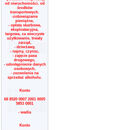
od nieruchomości, od
środków
transportowych.
-zobowiązanie
pieniężne,
- opłata skarbowa,
eksploatacyjna,
targowa, za wieczyste
użytkowanie, trwały
zarząd,
- dzierżawy,
- najmy, czynsz,
- zajęcie pasa
drogowego,
- udostępnienie danych
osobowych,
- zezwolenia na
sprzedaż alkoholu.
Konto
68 8520 0007 2001 0005
5853 0001
- wadia
Konto