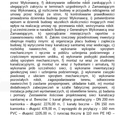
przez Wykonawcę, f) dokonywanie odbiorów robót zanikających i
ulegających zakryciu w terminach uzgodnionych z Zamawiającym
oraz Wykonawcą, g) rozliczenie budowy w przypadku odstąpienia od
umowy przez którąś ze stron, h) kontrolowanie prawidłowości
prowadzenia dziennika budowy przez Wykonawcę, i) potwierdzenie
wpisem w dziennik budowy wszelkich okoliczności mogących mieć
wpływ na realizację umowy np. przerwania robót, wstrzymania robót.
j) uczestniczenie w naradach budowy z Generalnym Wykonawcą oraz
Zamawiającym, k) sporządzanie miesięcznych raportów o
zaawansowaniu robót. 6. Zakres rzeczowy przedmiotowej inwestycji
obejmuje między innymi: a) organizacja placu budowy i zaplecza
budowy, b) wytyczenie trasy kanalizacji sanitarnej oraz wodociągu, c)
rozbiórkę nawierzchni, d) wykonanie wykopów sprzętem
mechanicznym i ręcznie w pobliżu uzbrojenia podziemnego z
częściowym wywozem urobku, e) wykonanie podsypki piaskowej
ubitej sprzętem mechanicznym, f) montaż rur wraz ze studniami
kanalizacyjnymi, g) montaż rur wraz z hydrantami i armaturą, h)
wykonanie prób szczelności sieci, i) wykonanie inwentaryzacji
geodezyjnej sieci i uzbrojenia podziemnego, j) wykonanie zasypki
piaskowej z ubiciem sprzętem mechanicznym, k) wykonanie
pozostałych robót, zagospodarowanie terenu, odtworzenie
nawierzchni l) zasilanie przepompowni, układanie kabli, m) montaż
dodatkowych zabezpieczeń w szafie fabrycznej pompowni, n)
instalacja połączeń wyrównawczych, o) oświetlenie terenu, p) badania
i pomiary. Zestawienie ilościowe projektowanej sieci kanalizacji
sanitarnej w ul. Berezów:  kanał główny grawitacyjny – DN 200 mm
kamionka – długość 2276,00 m,  kanały boczne – DN 150 mm
kamionka – długość 478,00 m,  wysięgniki do przyłączy – 160 mm
PVC – długość 1105,00 m,  rurociąg tłoczny ϕ 110 mm PE HD –