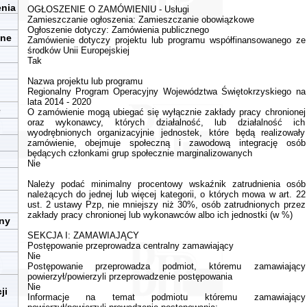
enia
OGŁOSZENIE O ZAMÓWIENIU - Usługi
Zamieszczanie ogłoszenia: Zamieszczanie obowiązkowe
Ogłoszenie dotyczy: Zamówienia publicznego
zne
Zamówienie dotyczy projektu lub programu współfinansowanego ze
środków Unii Europejskiej
Tak
Nazwa projektu lub programu
Regionalny Program Operacyjny Województwa Świętokrzyskiego na
lata 2014 - 2020
e
O zamówienie mogą ubiegać się wyłącznie zakłady pracy chronionej
oraz wykonawcy, których działalność, lub działalność ich
wyodrębnionych organizacyjnie jednostek, które będą realizowały
zamówienie, obejmuje społeczną i zawodową integrację osób
będących członkami grup społecznie marginalizowanych
Nie
Należy podać minimalny procentowy wskaźnik zatrudnienia osób
należących do jednej lub więcej kategorii, o których mowa w art. 22
ust. 2 ustawy Pzp, nie mniejszy niż 30%, osób zatrudnionych przez
zakłady pracy chronionej lub wykonawców albo ich jednostki (w %)
iny
SEKCJA I: ZAMAWIAJĄCY
Postępowanie przeprowadza centralny zamawiający
Nie
Postępowanie przeprowadza podmiot, któremu zamawiający
powierzył/powierzyli przeprowadzenie postępowania
Nie
ji
Informacje na temat podmiotu któremu zamawiający