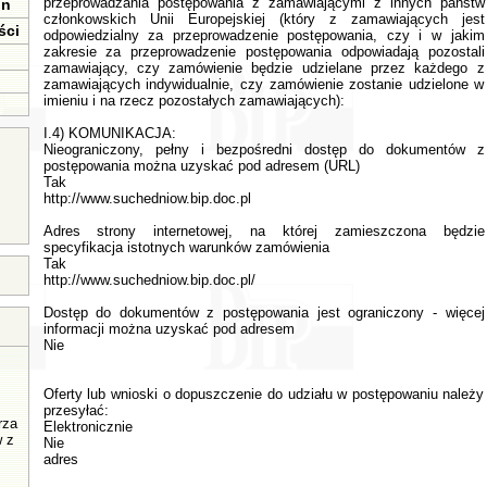
przeprowadzania postępowania z zamawiającymi z innych państw
in
członkowskich Unii Europejskiej (który z zamawiających jest
ści
odpowiedzialny za przeprowadzenie postępowania, czy i w jakim
zakresie za przeprowadzenie postępowania odpowiadają pozostali
zamawiający, czy zamówienie będzie udzielane przez każdego z
zamawiających indywidualnie, czy zamówienie zostanie udzielone w
imieniu i na rzecz pozostałych zamawiających):
I.4) KOMUNIKACJA:
Nieograniczony, pełny i bezpośredni dostęp do dokumentów z
postępowania można uzyskać pod adresem (URL)
Tak
http://www.suchedniow.bip.doc.pl
Adres strony internetowej, na której zamieszczona będzie
specyfikacja istotnych warunków zamówienia
Tak
http://www.suchedniow.bip.doc.pl/
Dostęp do dokumentów z postępowania jest ograniczony - więcej
informacji można uzyskać pod adresem
Nie
Oferty lub wnioski o dopuszczenie do udziału w postępowaniu należy
przesyłać:
rza
Elektronicznie
w z
Nie
adres