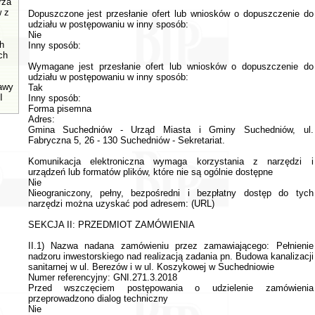
rza
w z
Dopuszczone jest przesłanie ofert lub wniosków o dopuszczenie do
udziału w postępowaniu w inny sposób:
Nie
h
Inny sposób:
ch
Wymagane jest przesłanie ofert lub wniosków o dopuszczenie do
udziału w postępowaniu w inny sposób:
tawy
Tak
I
Inny sposób:
Forma pisemna
Adres:
Gmina Suchedniów - Urząd Miasta i Gminy Suchedniów, ul.
Fabryczna 5, 26 - 130 Suchedniów - Sekretariat.
Komunikacja elektroniczna wymaga korzystania z narzędzi i
urządzeń lub formatów plików, które nie są ogólnie dostępne
Nie
Nieograniczony, pełny, bezpośredni i bezpłatny dostęp do tych
narzędzi można uzyskać pod adresem: (URL)
SEKCJA II: PRZEDMIOT ZAMÓWIENIA
II.1) Nazwa nadana zamówieniu przez zamawiającego: Pełnienie
nadzoru inwestorskiego nad realizacją zadania pn. Budowa kanalizacji
sanitarnej w ul. Berezów i w ul. Koszykowej w Suchedniowie
Numer referencyjny: GNI.271.3.2018
Przed wszczęciem postępowania o udzielenie zamówienia
przeprowadzono dialog techniczny
Nie