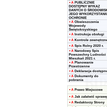
A
PUBLICZNIE
DOSTĘPNY WYKAZ
DANYCH O ŚRODOWIS
JEGO WYKORZYSTANIU
OCHRONIE
A
Obwieszczenia
Wojewody
Świętokrzyskiego
A
Instrukcja obsługi
A
Kontrole zewnętrzn
A
Spis Rolny 2020 r.
A
Narodowy Spis
Powszechny Ludności 
Mieszkań 2021 r.
A
Planowanie
Przestrzenne
A
Deklaracja dostępn
A
Dokumenty do
pobrania
A
Prawo Miejscowe
A
Jak załatwić sprawę
A
Redaktorzy Strony