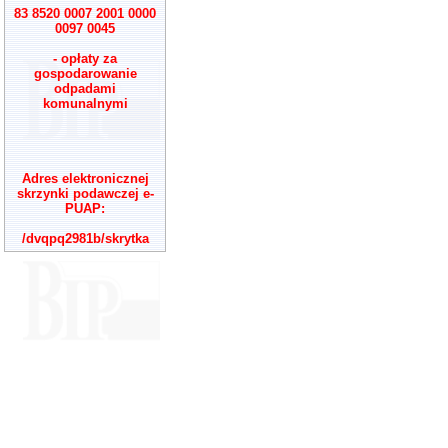
83 8520 0007 2001 0000
0097 0045
- opłaty za
gospodarowanie
odpadami
komunalnymi
Adres elektronicznej
skrzynki podawczej e-
PUAP:
/dvqpq2981b/skrytka