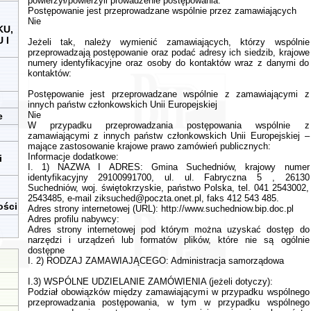
powierzył/powierzyli prowadzenie postępowania:
Postępowanie jest przeprowadzane wspólnie przez zamawiających
Nie
KU,
 I
Jeżeli tak, należy wymienić zamawiających, którzy wspólnie
przeprowadzają postępowanie oraz podać adresy ich siedzib, krajowe
numery identyfikacyjne oraz osoby do kontaktów wraz z danymi do
kontaktów:
Postępowanie jest przeprowadzane wspólnie z zamawiającymi z
innych państw członkowskich Unii Europejskiej
Nie
e
W przypadku przeprowadzania postępowania wspólnie z
zamawiającymi z innych państw członkowskich Unii Europejskiej –
mające zastosowanie krajowe prawo zamówień publicznych:
Informacje dodatkowe:
i
I. 1) NAZWA I ADRES: Gmina Suchedniów, krajowy numer
identyfikacyjny 29100991700, ul. ul. Fabryczna 5 , 26130
Suchedniów, woj. świętokrzyskie, państwo Polska, tel. 041 2543002,
2543485, e-mail
ziksuched@poczta.onet.pl
, faks 412 543 485.
ości
Adres strony internetowej (URL): http://www.suchedniow.bip.doc.pl
Adres profilu nabywcy:
Adres strony internetowej pod którym można uzyskać dostęp do
narzędzi i urządzeń lub formatów plików, które nie są ogólnie
dostępne
I. 2) RODZAJ ZAMAWIAJĄCEGO: Administracja samorządowa
I.3) WSPÓLNE UDZIELANIE ZAMÓWIENIA (jeżeli dotyczy):
Podział obowiązków między zamawiającymi w przypadku wspólnego
przeprowadzania postępowania, w tym w przypadku wspólnego