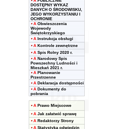
A
PUBLICZNIE
DOSTĘPNY WYKAZ
DANYCH O ŚRODOWISKU,
JEGO WYKORZYSTANIU I
OCHRONIE
A
Obwieszczenia
Wojewody
Świętokrzyskiego
A
Instrukcja obsługi
A
Kontrole zewnętrzne
A
Spis Rolny 2020 r.
A
Narodowy Spis
Powszechny Ludności i
Mieszkań 2021 r.
A
Planowanie
Przestrzenne
A
Deklaracja dostępności
A
Dokumenty do
pobrania
A
Prawo Miejscowe
A
Jak załatwić sprawę
A
Redaktorzy Strony
A
Statystyka odwiedzin