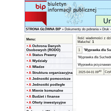
STRONA GŁÓWNA BIP
»
Dokumenty do pobrania
»
Druk 
Ilość wiadomości z dz
Menu:
Malucha':
1
A
Ochrona Danych
Osobowych (RODO)
1
'Wyprawka dla S
A
Status Prawny
'Wyprawka dla Suchedn
A
Wydziały
Wyprawka przyznawana 
A
Władze
40
Czyt
2025-04-01 09
A
Struktura organizacyjna
A
Jednostki pomocnicze
A
Jednostki podległe
A
Mienie komunalne
A
Budżet i finanse
A
Oferty inwestycyjne
A