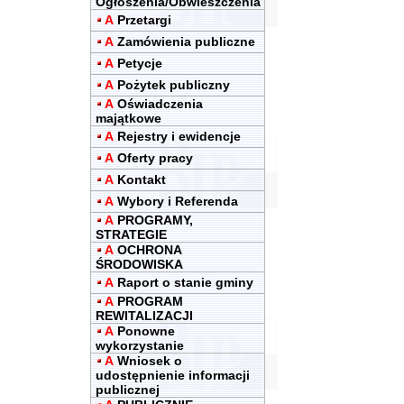
Ogłoszenia/Obwieszczenia
A
Przetargi
A
Zamówienia publiczne
A
Petycje
A
Pożytek publiczny
A
Oświadczenia
majątkowe
A
Rejestry i ewidencje
A
Oferty pracy
A
Kontakt
A
Wybory i Referenda
A
PROGRAMY,
STRATEGIE
A
OCHRONA
ŚRODOWISKA
A
Raport o stanie gminy
A
PROGRAM
REWITALIZACJI
A
Ponowne
wykorzystanie
A
Wniosek o
udostępnienie informacji
publicznej