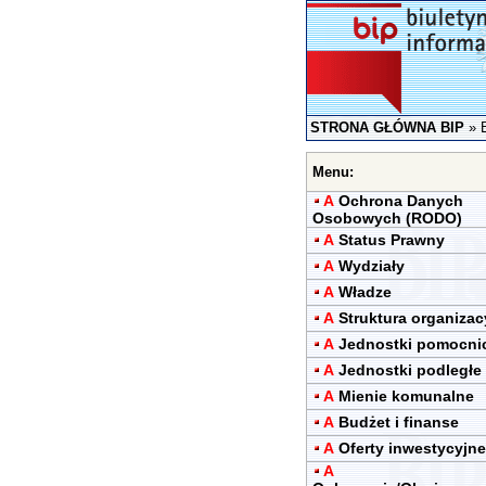
STRONA GŁÓWNA BIP
»
Menu:
A
Ochrona Danych
Osobowych (RODO)
A
Status Prawny
A
Wydziały
A
Władze
A
Struktura organizac
A
Jednostki pomocni
A
Jednostki podległe
A
Mienie komunalne
A
Budżet i finanse
A
Oferty inwestycyjne
A