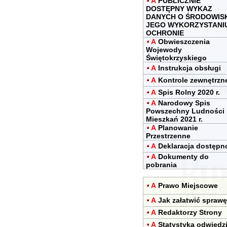
A
PUBLICZNIE
DOSTĘPNY WYKAZ
DANYCH O ŚRODOWIS
JEGO WYKORZYSTANIU
OCHRONIE
A
Obwieszczenia
Wojewody
Świętokrzyskiego
A
Instrukcja obsługi
A
Kontrole zewnętrzn
A
Spis Rolny 2020 r.
A
Narodowy Spis
Powszechny Ludności 
Mieszkań 2021 r.
A
Planowanie
Przestrzenne
A
Deklaracja dostępn
A
Dokumenty do
pobrania
A
Prawo Miejscowe
A
Jak załatwić sprawę
A
Redaktorzy Strony
A
Statystyka odwiedz