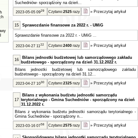
Suchedniów- sporządzony na dzień...
29
»
Przeczytaj artykuł
Czytano:
2525
razy
h
2023-05-05 09
ch
15
Sprawozdanie finansowe za 2022 r. - UMiG
tawy
I
Sprawozdanie finansowe za 2022 r. - UMiG ...
22
»
Przeczytaj artykuł
Czytano:
2400
razy
2023-04-27 11
Bilans jednostki budżetowej lub samorządowego zakładu
16
budżetowego - sporządzony na dzień 31.12.2022 r.
Bilans jednostki budżetowej lub samorządowego zakładu
budżetowego - sporządzony na dzień 31.12...
30
»
Przeczytaj artykuł
Czytano:
2325
razy
2023-04-27 10
Bilans z wykonania budżetu jednostki samorządu
17
terytorialnego - Gmina Suchedniów - sporządzony na dzień
31.12.2022 r.
Bilans z wykonania budżetu jednostki samorządu terytorialnego -
Gmina Suchedniów - sporządzony n...
58
»
Przeczytaj artykuł
Czytano:
2575
razy
2023-03-16 07
Skonsolidowany bilans jednostki samorządu terytorialnego