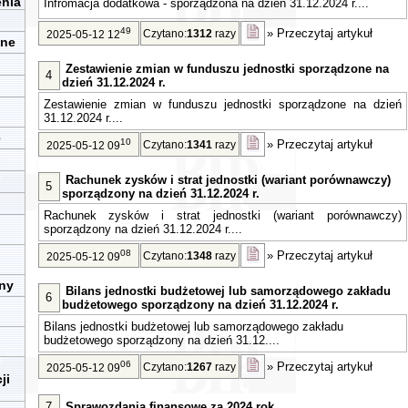
enia
Infromacja dodatkowa - sporządzona na dzień 31.12.2024 r....
49
»
Przeczytaj artykuł
Czytano:
1312
razy
2025-05-12 12
zne
Zestawienie zmian w funduszu jednostki sporządzone na
4
dzień 31.12.2024 r.
Zestawienie zmian w funduszu jednostki sporządzone na dzień
31.12.2024 r....
e
10
»
Przeczytaj artykuł
Czytano:
1341
razy
2025-05-12 09
Rachunek zysków i strat jednostki (wariant porównawczy)
5
sporządzony na dzień 31.12.2024 r.
Rachunek zysków i strat jednostki (wariant porównawczy)
sporządzony na dzień 31.12.2024 r....
08
»
Przeczytaj artykuł
Czytano:
1348
razy
2025-05-12 09
iny
Bilans jednostki budżetowej lub samorządowego zakładu
6
budżetowego sporządzony na dzień 31.12.2024 r.
Bilans jednostki budżetowej lub samorządowego zakładu
budżetowego sporządzony na dzień 31.12....
06
»
Przeczytaj artykuł
Czytano:
1267
razy
2025-05-12 09
ji
7
Sprawozdania finansowe za 2024 rok