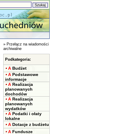
»
Przełącz na wiadomości
archiwalne
Podkategoria:
A
Budżet
A
Podstawowe
informacje
A
Realizacja
planowanych
dochodów
A
Realizacja
planowanych
wydatków
A
Podatki i ołaty
lokalne
A
Dotacje z budżetu
A
Fundusze