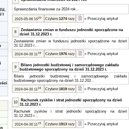
Sprawozdania finansowe za 2024 rok...
KU,
 I
20
»
Przeczytaj artykuł
Czytano:
1274
razy
2025-05-06 15
Zestawienie zmian w funduszu jednostki sporządzone na
8
dzień 31.12.2023 r.
Zestawienie zmian w funduszu jednostki sporządzone na dzień
e
31.12.2023 r....
19
»
Przeczytaj artykuł
Czytano:
1976
razy
2024-04-30 11
i
Bilans jednostki budżetowej i samorządowego zakładu
9
budżetowego sporządzony na dzień 31.12.2023 r.
Bilans jednostki budżetowej i samorządowego zakładu
budżetowego sporządzony na dzień 31.12.202...
ości
16
»
Przeczytaj artykuł
Czytano:
1819
razy
2024-04-30 11
Rachunek zysków i strat jednostki sporządzony na dzień
10
31.12.2023 r.
Rachunek zysków i strat jednostki sporządzony na dzień
31.12.2023 r....
15
»
Przeczytaj artykuł
Czytano:
1913
razy
2024-04-30 11
in