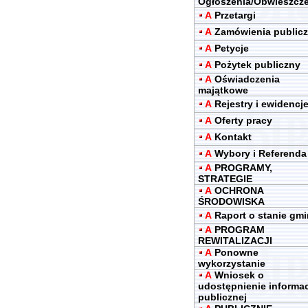
Ogłoszenia/Obwieszcz
A
Przetargi
A
Zamówienia public
A
Petycje
A
Pożytek publiczny
A
Oświadczenia
majątkowe
A
Rejestry i ewidencj
A
Oferty pracy
A
Kontakt
A
Wybory i Referenda
A
PROGRAMY,
STRATEGIE
A
OCHRONA
ŚRODOWISKA
A
Raport o stanie gm
A
PROGRAM
REWITALIZACJI
A
Ponowne
wykorzystanie
A
Wniosek o
udostępnienie informac
publicznej