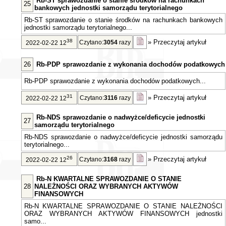
Rb-ST sprawozdanie o stanie środków na rachunkach
25
bankowych jednostki samorządu terytorialnego
Rb-ST sprawozdanie o stanie środków na rachunkach bankowych
jednostki samorządu terytorialnego...
38
»
Przeczytaj artykuł
Czytano:
3054
razy
2022-02-22 12
26
Rb-PDP sprawozdanie z wykonania dochodów podatkowych
Rb-PDP sprawozdanie z wykonania dochodów podatkowych...
31
»
Przeczytaj artykuł
Czytano:
3116
razy
2022-02-22 12
Rb-NDS sprawozdanie o nadwyżce/deficycie jednostki
27
samorządu terytorialnego
Rb-NDS sprawozdanie o nadwyżce/deficycie jednostki samorządu
terytorialnego...
26
»
Przeczytaj artykuł
Czytano:
3168
razy
2022-02-22 12
Rb-N KWARTALNE SPRAWOZDANIE O STANIE
28
NALEŻNOŚCI ORAZ WYBRANYCH AKTYWÓW
FINANSOWYCH
Rb-N KWARTALNE SPRAWOZDANIE O STANIE NALEŻNOŚCI
ORAZ WYBRANYCH AKTYWÓW FINANSOWYCH jednostki
samo...