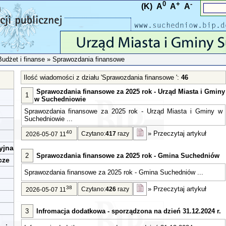
0
+
-
(K)
A
A
A
Budżet i finanse
»
Sprawozdania finansowe
Ilość wiadomości z działu 'Sprawozdania finansowe ':
46
Sprawozdania finansowe za 2025 rok - Urząd Miasta i Gminy
1
w Suchedniowie
Sprawozdania finansowe za 2025 rok - Urząd Miasta i Gminy w
Suchedniowie ...
40
»
Przeczytaj artykuł
Czytano:
417
razy
2026-05-07 11
yjna
2
Sprawozdania finansowe za 2025 rok - Gmina Suchedniów
cze
Sprawozdania finansowe za 2025 rok - Gmina Suchedniów ...
38
»
Przeczytaj artykuł
Czytano:
426
razy
2026-05-07 11
3
Infromacja dodatkowa - sporządzona na dzień 31.12.2024 r.