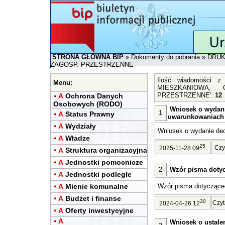
STRONA GŁÓWNA BIP
»
Dokumenty do pobrania
»
DRUK
ZAGOSP. PRZESTRZENNE
Ilość wiadomości 
Menu:
MIESZKANIOWA, 
PRZESTRZENNE':
12
A
Ochrona Danych
Osobowych (RODO)
Wniosek o wydani
1
A
Status Prawny
uwarunkowaniach
A
Wydziały
Wniosek o wydanie dec
A
Władze
25
Czy
2025-11-28 09
A
Struktura organizacyjna
A
Jednostki pomocnicze
2
Wzór pisma dotyc
A
Jednostki podległe
A
Mienie komunalne
Wzór pisma dotycząceg
A
Budżet i finanse
30
Czyt
2024-04-26 12
A
Oferty inwestycyjne
A
Wniosek o ustalen