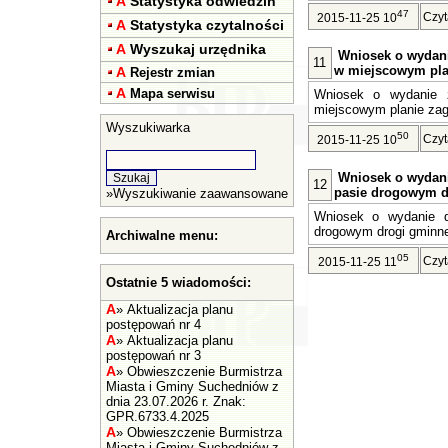
A
Statystyka odwiedzin
47
Czyt
2015-11-25 10
A
Statystyka czytalności
A
Wyszukaj urzędnika
Wniosek o wydani
11
w miejscowym pla
A
Rejestr zmian
A
Mapa serwisu
Wniosek o wydanie z
miejscowym planie zag
Wyszukiwarka
50
Czyt
2015-11-25 10
Wniosek o wydanie
12
pasie drogowym d
»
Wyszukiwanie zaawansowane
Wniosek o wydanie de
drogowym drogi gminnej
Archiwalne menu:
05
Czyt
2015-11-25 11
Ostatnie 5 wiadomości:
A
»
Aktualizacja planu
postępowań nr 4
A
»
Aktualizacja planu
postępowań nr 3
A
»
Obwieszczenie Burmistrza
Miasta i Gminy Suchedniów z
dnia 23.07.2026 r. Znak:
GPR.6733.4.2025
A
»
Obwieszczenie Burmistrza
Miasta i Gminy Suchedniów z