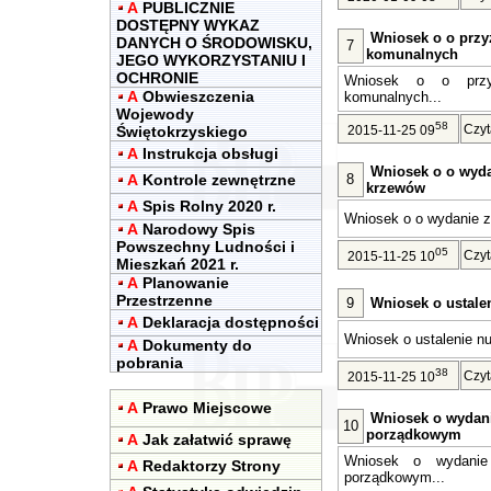
A
PUBLICZNIE
DOSTĘPNY WYKAZ
Wniosek o o przy
DANYCH O ŚRODOWISKU,
7
komunalnych
JEGO WYKORZYSTANIU I
OCHRONIE
Wniosek o o przyz
A
Obwieszczenia
komunalnych...
Wojewody
58
Czyt
Świętokrzyskiego
2015-11-25 09
A
Instrukcja obsługi
Wniosek o o wyda
A
Kontrole zewnętrzne
8
krzewów
A
Spis Rolny 2020 r.
Wniosek o o wydanie z
A
Narodowy Spis
Powszechny Ludności i
05
Czyt
2015-11-25 10
Mieszkań 2021 r.
A
Planowanie
Przestrzenne
9
Wniosek o ustal
A
Deklaracja dostępności
Wniosek o ustalenie n
A
Dokumenty do
pobrania
38
Czyt
2015-11-25 10
A
Prawo Miejscowe
Wniosek o wydani
10
porządkowym
A
Jak załatwić sprawę
Wniosek o wydanie 
A
Redaktorzy Strony
porządkowym...