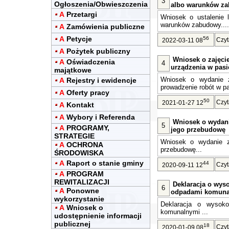
3
Ogłoszenia/Obwieszczenia
albo warunków z
A
Przetargi
Wniosek o ustalenie l
warunków zabudowy....
A
Zamówienia publiczne
A
Petycje
56
Czyt
2022-03-11 08
A
Pożytek publiczny
Wniosek o zajęci
A
Oświadczenia
4
urządzenia w pasi
majątkowe
Wniosek o wydanie z
A
Rejestry i ewidencje
prowadzenie robót w pa
A
Oferty pracy
50
Czyt
2021-01-27 12
A
Kontakt
A
Wybory i Referenda
Wniosek o wydanie
5
A
PROGRAMY,
jego przebudowę
STRATEGIE
Wniosek o wydanie ze
A
OCHRONA
przebudowę...
ŚRODOWISKA
A
Raport o stanie gminy
44
Czyt
2020-09-11 12
A
PROGRAM
REWITALIZACJI
Deklaracja o wys
6
A
Ponowne
odpadami komuna
wykorzystanie
Deklaracja o wysoko
A
Wniosek o
komunalnymi ...
udostępnienie informacji
publicznej
18
Czyt
2020-01-09 08