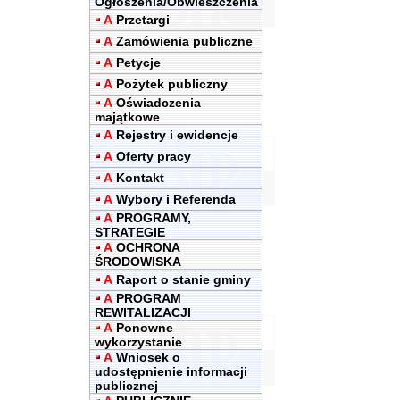
Ogłoszenia/Obwieszczenia
A
Przetargi
A
Zamówienia publiczne
A
Petycje
A
Pożytek publiczny
A
Oświadczenia
majątkowe
A
Rejestry i ewidencje
A
Oferty pracy
A
Kontakt
A
Wybory i Referenda
A
PROGRAMY,
STRATEGIE
A
OCHRONA
ŚRODOWISKA
A
Raport o stanie gminy
A
PROGRAM
REWITALIZACJI
A
Ponowne
wykorzystanie
A
Wniosek o
udostępnienie informacji
publicznej