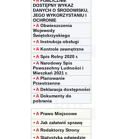
A
PUBLICZNIE
DOSTĘPNY WYKAZ
DANYCH O ŚRODOWISKU,
JEGO WYKORZYSTANIU I
OCHRONIE
A
Obwieszczenia
Wojewody
Świętokrzyskiego
A
Instrukcja obsługi
A
Kontrole zewnętrzne
A
Spis Rolny 2020 r.
A
Narodowy Spis
Powszechny Ludności i
Mieszkań 2021 r.
A
Planowanie
Przestrzenne
A
Deklaracja dostępności
A
Dokumenty do
pobrania
A
Prawo Miejscowe
A
Jak załatwić sprawę
A
Redaktorzy Strony
A
Statystyka odwiedzin