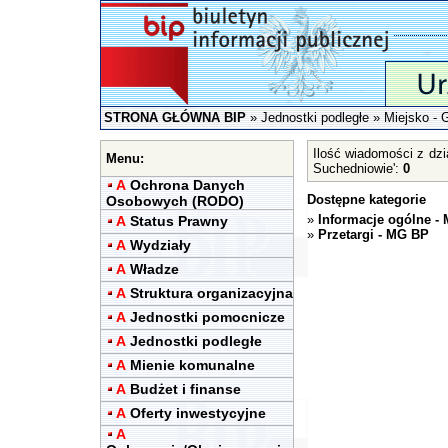
STRONA GŁÓWNA BIP
»
Jednostki podległe
»
Miejsko - 
Ilość wiadomości z dzi
Menu:
Suchedniowie':
0
A
Ochrona Danych
Dostępne kategorie
Osobowych (RODO)
»
Informacje ogólne -
A
Status Prawny
»
Przetargi - MG BP
A
Wydziały
A
Władze
A
Struktura organizacyjna
A
Jednostki pomocnicze
A
Jednostki podległe
A
Mienie komunalne
A
Budżet i finanse
A
Oferty inwestycyjne
A