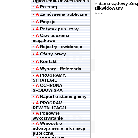
Ogłoszenia/Obwieszczenia
»
Samorządowy Zesp
A
Przetargi
zlikwidowany
»
- -
A
Zamówienia publiczne
A
Petycje
A
Pożytek publiczny
A
Oświadczenia
majątkowe
A
Rejestry i ewidencje
A
Oferty pracy
A
Kontakt
A
Wybory i Referenda
A
PROGRAMY,
STRATEGIE
A
OCHRONA
ŚRODOWISKA
A
Raport o stanie gminy
A
PROGRAM
REWITALIZACJI
A
Ponowne
wykorzystanie
A
Wniosek o
udostępnienie informacji
publicznej