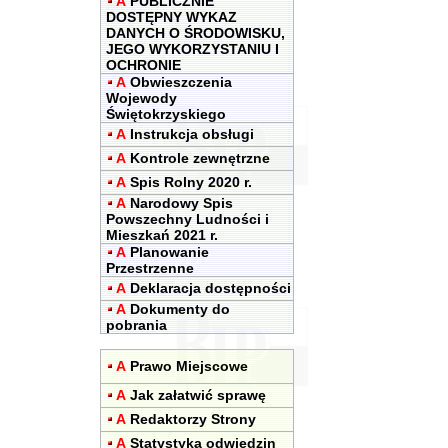
A
PUBLICZNIE
DOSTĘPNY WYKAZ
DANYCH O ŚRODOWISKU,
JEGO WYKORZYSTANIU I
OCHRONIE
A
Obwieszczenia
Wojewody
Świętokrzyskiego
A
Instrukcja obsługi
A
Kontrole zewnętrzne
A
Spis Rolny 2020 r.
A
Narodowy Spis
Powszechny Ludności i
Mieszkań 2021 r.
A
Planowanie
Przestrzenne
A
Deklaracja dostępności
A
Dokumenty do
pobrania
A
Prawo Miejscowe
A
Jak załatwić sprawę
A
Redaktorzy Strony
A
Statystyka odwiedzin