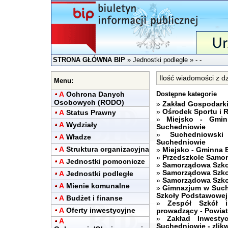
STRONA GŁÓWNA BIP
»
Jednostki podległe
»
- -
Ilość wiadomości z dzi
Menu:
A
Ochrona Danych
Dostępne kategorie
Osobowych (RODO)
»
Zakład Gospodark
»
Ośrodek Sportu i 
A
Status Prawny
»
Miejsko - Gmi
A
Wydziały
Suchedniowie
»
Suchedniowsk
A
Władze
Suchedniowie
A
Struktura organizacyjna
»
Miejsko - Gminna 
»
Przedszkole Samo
A
Jednostki pomocnicze
»
Samorządowa Szko
»
Samorządowa Szko
A
Jednostki podległe
»
Samorządowa Szko
A
Mienie komunalne
»
Gimnazjum w Such
Szkoły Podstawowej 
A
Budżet i finanse
»
Zespół Szkół 
A
Oferty inwestycyjne
prowadzący - Powiat
»
Zakład Inwesty
A
Suchedniowie - zli