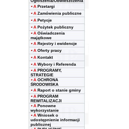
Ogłoszenia/Obwieszczenia
A
Przetargi
A
Zamówienia publiczne
A
Petycje
A
Pożytek publiczny
A
Oświadczenia
majątkowe
A
Rejestry i ewidencje
A
Oferty pracy
A
Kontakt
A
Wybory i Referenda
A
PROGRAMY,
STRATEGIE
A
OCHRONA
ŚRODOWISKA
A
Raport o stanie gminy
A
PROGRAM
REWITALIZACJI
A
Ponowne
wykorzystanie
A
Wniosek o
udostępnienie informacji
publicznej