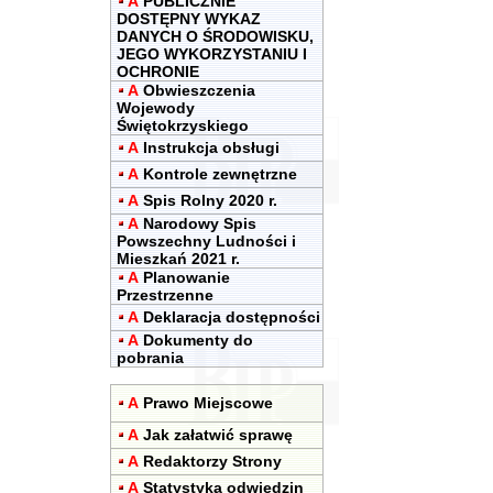
A
PUBLICZNIE
DOSTĘPNY WYKAZ
DANYCH O ŚRODOWISKU,
JEGO WYKORZYSTANIU I
OCHRONIE
A
Obwieszczenia
Wojewody
Świętokrzyskiego
A
Instrukcja obsługi
A
Kontrole zewnętrzne
A
Spis Rolny 2020 r.
A
Narodowy Spis
Powszechny Ludności i
Mieszkań 2021 r.
A
Planowanie
Przestrzenne
A
Deklaracja dostępności
A
Dokumenty do
pobrania
A
Prawo Miejscowe
A
Jak załatwić sprawę
A
Redaktorzy Strony
A
Statystyka odwiedzin