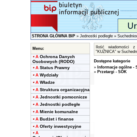
STRONA GŁÓWNA BIP
»
Jednostki podległe
»
Suchednio
Ilość wiadomości z 
Menu:
"KUŹNICA" w Suchedni
A
Ochrona Danych
Dostępne kategorie
Osobowych (RODO)
»
Informacje ogólne -
A
Status Prawny
»
Przetargi - SOK
A
Wydziały
A
Władze
A
Struktura organizacyjna
A
Jednostki pomocnicze
A
Jednostki podległe
A
Mienie komunalne
A
Budżet i finanse
A
Oferty inwestycyjne
A