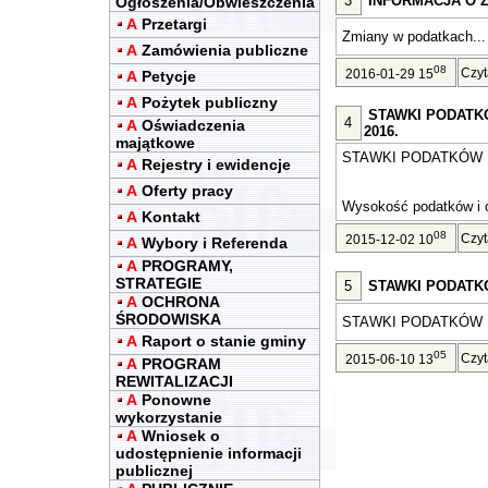
3
INFORMACJA O Z
Ogłoszenia/Obwieszczenia
A
Przetargi
Zmiany w podatkach...
A
Zamówienia publiczne
08
Czyt
2016-01-29 15
A
Petycje
A
Pożytek publiczny
STAWKI PODATK
4
A
Oświadczenia
2016.
majątkowe
STAWKI PODATKÓW 
A
Rejestry i ewidencje
A
Oferty pracy
Wysokość podatków i o
A
Kontakt
08
Czyt
2015-12-02 10
A
Wybory i Referenda
A
PROGRAMY,
STRATEGIE
5
STAWKI PODATKÓ
A
OCHRONA
ŚRODOWISKA
STAWKI PODATKÓW I
A
Raport o stanie gminy
05
Czyt
2015-06-10 13
A
PROGRAM
REWITALIZACJI
A
Ponowne
wykorzystanie
A
Wniosek o
udostępnienie informacji
publicznej