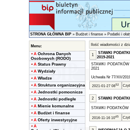
STRONA GŁÓWNA BIP
»
Budżet i finanse
»
Podatki i ołat
Ilość wiadomości z dział
Menu:
STAWKI PODATK
A
Ochrona Danych
1
2019-2021
Osobowych (RODO)
A
Status Prawny
STAWKI PODATKÓW 
2021
A
Wydziały
Uchwała Nr 77/XII/2019
A
Władze
A
Struktura organizacyjna
52
Czyt
2021-01-27 08
A
Jednostki pomocnicze
2
STAWKI PODATK
A
Jednostki podległe
A
Mienie komunalne
STAWKI PODATKÓW I
A
Budżet i finanse
45
Czyt
2016-11-16 10
A
Oferty inwestycyjne
A