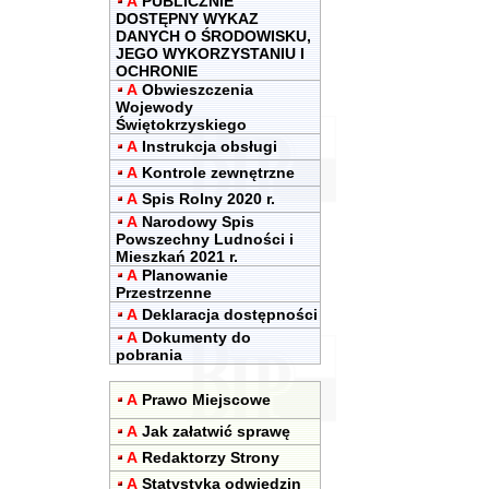
A
PUBLICZNIE
DOSTĘPNY WYKAZ
DANYCH O ŚRODOWISKU,
JEGO WYKORZYSTANIU I
OCHRONIE
A
Obwieszczenia
Wojewody
Świętokrzyskiego
A
Instrukcja obsługi
A
Kontrole zewnętrzne
A
Spis Rolny 2020 r.
A
Narodowy Spis
Powszechny Ludności i
Mieszkań 2021 r.
A
Planowanie
Przestrzenne
A
Deklaracja dostępności
A
Dokumenty do
pobrania
A
Prawo Miejscowe
A
Jak załatwić sprawę
A
Redaktorzy Strony
A
Statystyka odwiedzin