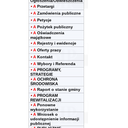
Ogłoszenia/Obwieszczenia
A
Przetargi
A
Zamówienia publiczne
A
Petycje
A
Pożytek publiczny
A
Oświadczenia
majątkowe
A
Rejestry i ewidencje
A
Oferty pracy
A
Kontakt
A
Wybory i Referenda
A
PROGRAMY,
STRATEGIE
A
OCHRONA
ŚRODOWISKA
A
Raport o stanie gminy
A
PROGRAM
REWITALIZACJI
A
Ponowne
wykorzystanie
A
Wniosek o
udostępnienie informacji
publicznej