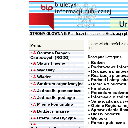
STRONA GŁÓWNA BIP
»
Budżet i finanse
»
Realizacja p
Ilość wiadomości z d
Menu:
0
A
Ochrona Danych
Dostępne kategorie
Osobowych (RODO)
»
Budżet
A
Status Prawny
»
Podstawowe infor
A
Wydziały
»
Realizacja plano
»
Realizacja plano
A
Władze
»
Podatki i ołaty lok
A
Struktura organizacyjna
»
Dotacje z budżetu
»
Fundusze
A
Jednostki pomocnicze
»
Procedura budżet
»
Informacja o zadłu
A
Jednostki podległe
»
Sprawozdania z w
A
Mienie komunalne
»
Opinie Regionalne
»
Sprawozdania fin
A
Budżet i finanse
»
Ulgi w podatku
A
Oferty inwestycyjne
»
Wnioski
»
Pomoc publiczna
A