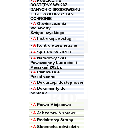
A
PUBLICZNIE
DOSTĘPNY WYKAZ
DANYCH O ŚRODOWISKU,
JEGO WYKORZYSTANIU I
OCHRONIE
A
Obwieszczenia
Wojewody
Świętokrzyskiego
A
Instrukcja obsługi
A
Kontrole zewnętrzne
A
Spis Rolny 2020 r.
A
Narodowy Spis
Powszechny Ludności i
Mieszkań 2021 r.
A
Planowanie
Przestrzenne
A
Deklaracja dostępności
A
Dokumenty do
pobrania
A
Prawo Miejscowe
A
Jak załatwić sprawę
A
Redaktorzy Strony
A
Statystyka odwiedzin